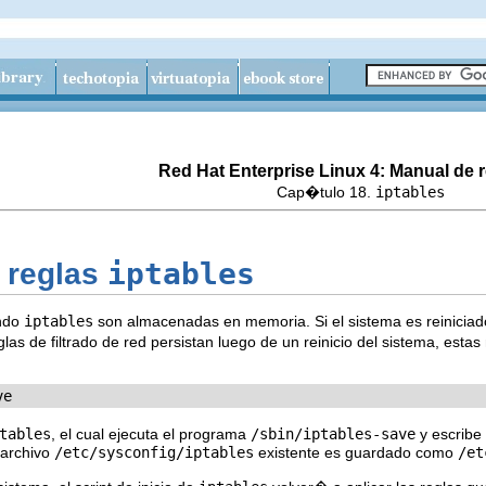
Red Hat Enterprise Linux 4: Manual de r
Cap�tulo 18.
iptables
iptables
r reglas
ando
iptables
son almacenadas en memoria. Si el sistema es reiniciad
eglas de filtrado de red persistan luego de un reinicio del sistema, es
ve
tables
, el cual ejecuta el programa
/sbin/iptables-save
y escribe
l archivo
/etc/sysconfig/iptables
existente es guardado como
/et