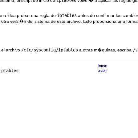
istema, el script de inicio de
iptables
volver� a aplicar las reglas 
na idea probar una regla de
iptables
antes de confirmar los cambios
otra versi�n del sistema de este archivo. Esto proporciona una forma 
 el archivo
/etc/sysconfig/iptables
a otras m�quinas, escriba
/s
Inicio
iptables
Subir