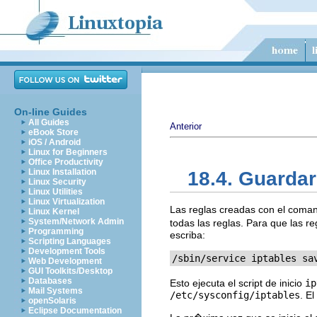
On-line Guides
All Guides
Anterior
eBook Store
iOS / Android
Linux for Beginners
Office Productivity
Linux Installation
18.4. Guarda
Linux Security
Linux Utilities
Linux Virtualization
Las reglas creadas con el com
Linux Kernel
System/Network Admin
todas las reglas. Para que las r
Programming
escriba:
Scripting Languages
Development Tools
/sbin/service iptables sa
Web Development
GUI Toolkits/Desktop
Databases
Esto ejecuta el script de inicio
ip
Mail Systems
/etc/sysconfig/iptables
. E
openSolaris
Eclipse Documentation