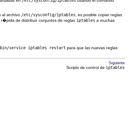
guardadas en
/etc/sysconfig/iptables
usando el comando
 al archivo
/etc/sysconfig/iptables
, es posible copiar reglas
r�pida de distribuir conjuntos de reglas
iptables
a muchas
bin/service iptables restart
para que las nuevas reglas
Siguiente
Scripts de control de
iptables