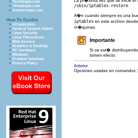
La pr�xima vez que se inicie el s
Techotopia.com
/sbin/iptables-restore
.
Virtuatopia.com
Answertopia.com
A�n cuando siempre es una bue
How To Guides
iptables
en este archivo desde 
Virtualization
m�quinas.
General System Admin
Linux Security
Linux Filesystems
Importante
Web Servers
Graphics & Desktop
Si se est� distribuyendo
PC Hardware
Windows
tomen efecto.
Problem Solutions
Privacy Policy
Anterior
Opciones usadas en comandos