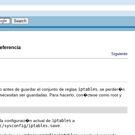
eferencia
Siguiente
o antes de guardar el conjunto de reglas
iptables
, se perder�n
tas necesitan ser guardadas. Para hacerlo, con�ctese como root y
 la configuraci�n actual de
iptables
a
c/sysconfig/iptables.save
.