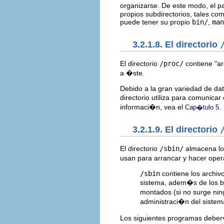
organizarse. De este modo, el 
propios subdirectorios, tales co
puede tener su propio
bin/
,
man
3.2.1.8. El directorio
El directorio
/proc/
contiene "ar
a �ste.
Debido a la gran variedad de dat
directorio utiliza para comunica
informaci�n, vea el
.
Cap�tulo 5
3.2.1.9. El directorio
El directorio
/sbin/
almacena los
usan para arrancar y hacer opera
/sbin
contiene los archivo
sistema, adem�s de los b
montados (si no surge ni
administraci�n del siste
Los siguientes programas deber