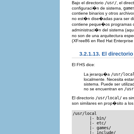
Bajo el directorio
/usr/
, el direc
configuraci�n de sistema,
game
contiene binarios y otros archiv
no est�n dise�adas para ser dire
contiene peque�os programas d
administraci�n del sistema (aqu
no son de una arquitectura esp
(XFree86 en Red Hat Enterprise 
3.2.1.13. El directori
El FHS dice:
La jerarqu�a
/usr/loca
localmente. Necesita estar
sistema. Puede ser utiliz
no se encuentran en
/usr
El directorio
/usr/local/
es sim
son similares en prop�sito a los 
/usr/local

       |- bin/

       |- etc/

       |- games/

       |- include/
