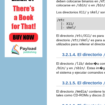
deben colocarse binarios en
/et
colocarse en
/sbin/
o en
/bin
Los directorios
X11/
y
skel/
son
/etc

  |- X11/

  |- skel/
El directorio
/etc/X11/
es para 
directorio
/etc/skel/
es para ar
utilizados para rellenar el direc
3.2.1.4. El directorio
El directorio
/lib/
deber�a conte
/bin/
y en
/sbin/
. Estas im�g
el sistema y ejecutar comandos 
3.2.1.5. El directorio
El directorio
/media/
contiene lo
tales como CD-ROMs y discos Zi