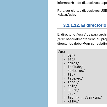
informaci�n de dispositivos espe
Para ver ciertos dispositivos U
/sbin/udev
.
3.2.1.12. El directori
El directorio
/usr/
es para archi
/usr
habitualmente tiene su pro
directorios deber�an ser subdir
/usr

  |- bin/

  |- etc/

  |- games/

  |- include/

  |- kerberos/

  |- lib/

  |- libexec/	    

  |- local/

  |- sbin/

  |- share/

  |- src/

  |- tmp -> ../var/tmp/

  |- X11R6/