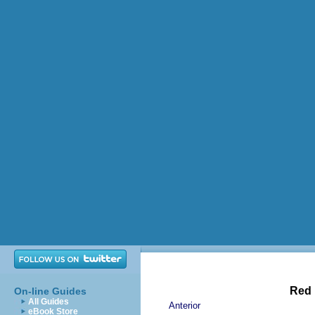
Red 
On-line Guides
All Guides
Anterior
eBook Store