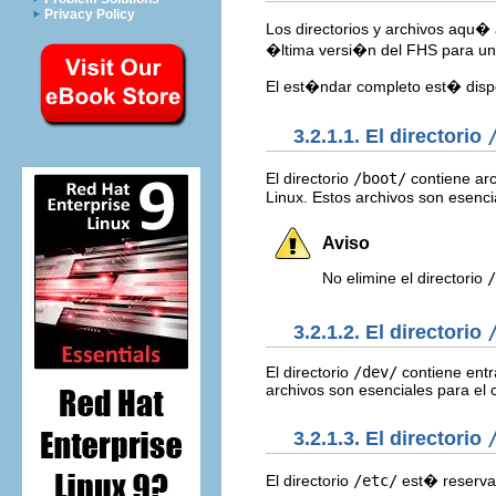
Privacy Policy
Los directorios y archivos aqu�
�ltima versi�n del FHS para un
El est�ndar completo est� dis
3.2.1.1. El directorio
El directorio
/boot/
contiene arc
Linux. Estos archivos son esenc
Aviso
No elimine el directorio
/
3.2.1.2. El directorio
El directorio
/dev/
contiene entr
archivos son esenciales para el 
3.2.1.3. El directorio
El directorio
/etc/
est� reservad