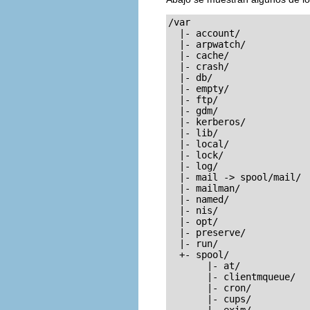
/var

  |- account/

  |- arpwatch/

  |- cache/

  |- crash/

  |- db/

  |- empty/

  |- ftp/

  |- gdm/

  |- kerberos/

  |- lib/

  |- local/

  |- lock/

  |- log/

  |- mail -> spool/mail/

  |- mailman/

  |- named/

  |- nis/

  |- opt/

  |- preserve/

  |- run/

  +- spool/

       |- at/

       |- clientmqueue/

       |- cron/

       |- cups/

       |- exim/	      
