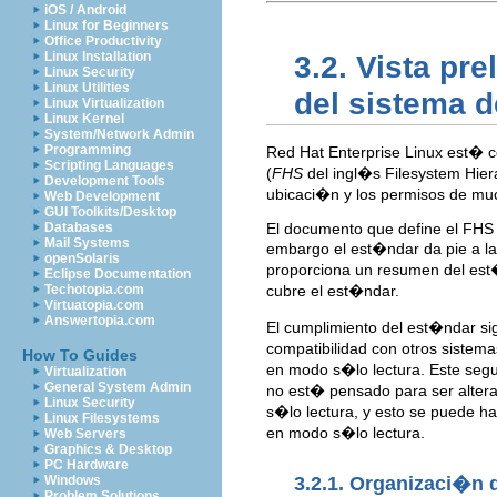
iOS / Android
Linux for Beginners
Office Productivity
Linux Installation
3.2. Vista pr
Linux Security
Linux Utilities
del sistema d
Linux Virtualization
Linux Kernel
System/Network Admin
Programming
Red Hat Enterprise Linux est� 
Scripting Languages
(
FHS
del ingl�s Filesystem Hier
Development Tools
ubicaci�n y los permisos de much
Web Development
GUI Toolkits/Desktop
Databases
El documento que define el FHS 
Mail Systems
embargo el est�ndar da pie a la
openSolaris
proporciona un resumen del est�
Eclipse Documentation
Techotopia.com
cubre el est�ndar.
Virtuatopia.com
Answertopia.com
El cumplimiento del est�ndar si
compatibilidad con otros sistem
How To Guides
en modo s�lo lectura. Este segu
Virtualization
General System Admin
no est� pensado para ser alterad
Linux Security
s�lo lectura, y esto se puede 
Linux Filesystems
en modo s�lo lectura.
Web Servers
Graphics & Desktop
PC Hardware
3.2.1. Organizaci�n
Windows
Problem Solutions