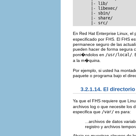
       |- lib/

       |- libexec/

       |- sbin/

       |- share/

       |- src/
En Red Hat Enterprise Linux, el 
especificado por FHS. El FHS e
permanece seguro de las actuali
pueden hacer de forma segura 
poni�ndolos en
/usr/local/
. 
a la m�quina.
Por ejemplo, si usted ha monta
paquete o programa bajo el dire
3.2.1.14. El directori
Ya que el FHS requiere que Lin
archivos log o que necesite los d
especifica que
/var/
es para:
...archivos de datos variab
registro y archivos tempor
Abajo se muestran algunos de los