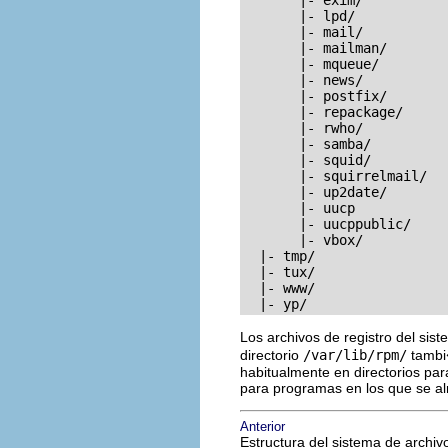
       |- lpd/

       |- mail/

       |- mailman/

       |- mqueue/

       |- news/

       |- postfix/ 

       |- repackage/

       |- rwho/

       |- samba/ 

       |- squid/

       |- squirrelmail/

       |- up2date/

       |- uucp 

       |- uucppublic/

       |- vbox/

  |- tmp/

  |- tux/

  |- www/

  |- yp/
Los archivos de registro del sis
directorio
/var/lib/rpm/
tambi
habitualmente en directorios par
para programas en los que se a
Anterior
Estructura del sistema de archiv