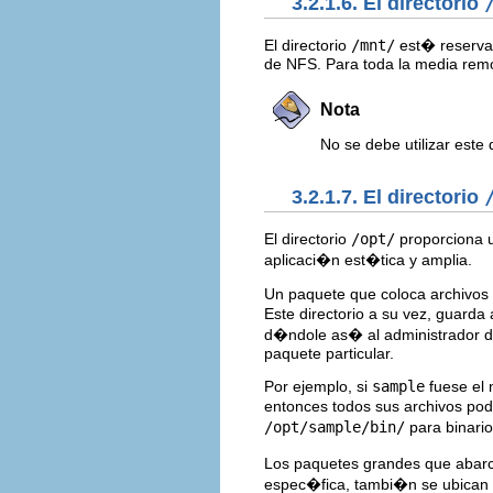
3.2.1.6. El directorio
El directorio
/mnt/
est� reserva
de NFS. Para toda la media removi
Nota
No se debe utilizar este
3.2.1.7. El directorio
El directorio
/opt/
proporciona 
aplicaci�n est�tica y amplia.
Un paquete que coloca archivos 
Este directorio a su vez, guarda
d�ndole as� al administrador de
paquete particular.
Por ejemplo, si
sample
fuese el 
entonces todos sus archivos po
/opt/sample/bin/
para binari
Los paquetes grandes que abarc
espec�fica, tambi�n se ubican