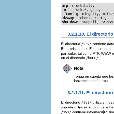
arp
, 
clock
,
halt
init
, 
fsck.*
, 
grub
ifconfig
, 
mingetty
, 
mkfs.
mkswap
, 
reboot
, 
route
shutdown
, 
swapoff
, 
swapon
3.2.1.10. El directori
El directorio
/srv/
contiene dato
Enterprise Linux. Este directorio
particular, tal como FTP, WWW 
en el directorio
/home/
.
Nota
Tenga en cuenta que los
lanzamientos futuros.
3.2.1.11. El directori
El directorio
/sys/
utiliza el nue
soporte m�s extendido para los di
/sys/
contiene informaci�n simi