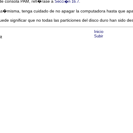
 de consola PAM, refi�rase a
.
Secci�n 16.7
as�misma, tenga cuidado de no apagar la computadora hasta que apar
ede significar que no todas las particiones del disco duro han sido de
Inicio
Subir
it