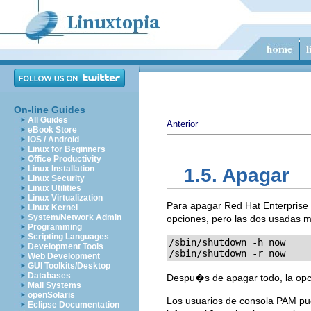
On-line Guides
All Guides
Anterior
eBook Store
iOS / Android
Linux for Beginners
Office Productivity
Linux Installation
1.5. Apagar
Linux Security
Linux Utilities
Linux Virtualization
Para apagar Red Hat Enterprise 
Linux Kernel
System/Network Admin
opciones, pero las dos usada
Programming
Scripting Languages
/sbin/shutdown -h now
Development Tools
/sbin/shutdown -r now
Web Development
GUI Toolkits/Desktop
Databases
Despu�s de apagar todo, la o
Mail Systems
openSolaris
Los usuarios de consola PAM p
Eclipse Documentation