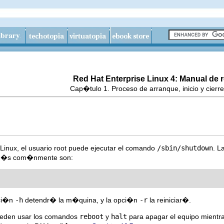
Red Hat Enterprise Linux 4: Manual de r
Cap�tulo 1. Proceso de arranque, inicio y cierre
Linux, el usuario root puede ejecutar el comando
/sbin/shutdown
. L
s m�s com�nmente son:
pci�n
-h
detendr� la m�quina, y la opci�n
-r
la reiniciar�.
ueden usar los comandos
reboot
y
halt
para apagar el equipo mientr