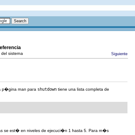
eferencia
 del sistema
Siguiente
a p�gina man para
shutdown
tiene una lista completa de
as se est� en niveles de ejecuci�n 1 hasta 5. Para m�s