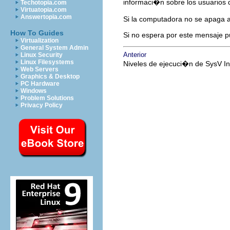
informaci�n sobre los usuarios
Techotopia.com
Virtuatopia.com
Answertopia.com
Si la computadora no se apaga 
How To Guides
Si no espera por este mensaje pu
Virtualization
General System Admin
Anterior
Linux Security
Linux Filesystems
Niveles de ejecuci�n de SysV In
Web Servers
Graphics & Desktop
PC Hardware
Windows
Problem Solutions
Privacy Policy