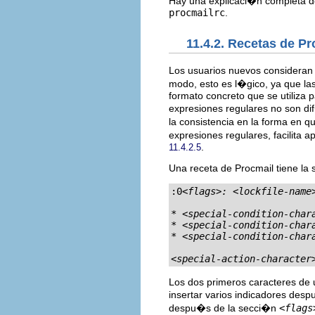
Hay una explicaci�n completa de
procmailrc
.
11.4.2. Recetas de Pr
Los usuarios nuevos consideran 
modo, esto es l�gico, ya que la
formato concreto que se utiliza 
expresiones regulares no son di
la consistencia en la forma en q
expresiones regulares, facilita 
.
11.4.2.5
Una receta de Procmail tiene la s
:0
<flags>: <lockfile-name
* 
<special-condition-char
* 
<special-condition-char
* 
<special-condition-char
<special-action-character
Los dos primeros caracteres de 
insertar varios indicadores des
despu�s de la secci�n
<flags