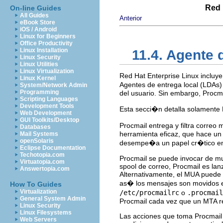
Red 
On-line Guides
All Guides
Anterior
eBook Store
iOS / Android
Linux for Beginners
Office Productivity
Linux Installation
11.4. Agente 
Linux Security
Linux Utilities
Linux Virtualization
Red Hat Enterprise Linux incluy
Linux Kernel
Agentes de entrega local (LDAs
System/Network Admin
Programming
del usuario. Sin embargo, Procma
Scripting Languages
Development Tools
Esta secci�n detalla solamente
Web Development
GUI Toolkits/Desktop
Procmail entrega y filtra correo
Databases
herramienta eficaz, que hace un
Mail Systems
openSolaris
desempe�a un papel cr�tico en l
Eclipse Documentation
Techotopia.com
Procmail se puede invocar de mu
Virtuatopia.com
spool de correo, Procmail es lanz
Answertopia.com
Alternativamente, el MUA puede 
as� los mensajes son movidos en
How To Guides
Virtualization
/etc/procmailrc
o
.procmail
General System Admin
Procmail cada vez que un MTA r
Linux Security
Linux Filesystems
Las acciones que toma Procmail 
Web Servers