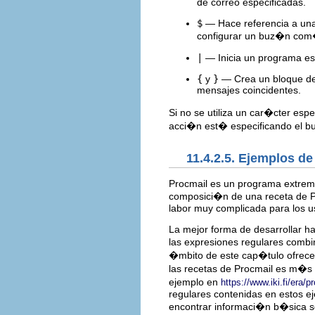
de correo especificadas.
$
— Hace referencia a una 
configurar un buz�n com�
|
— Inicia un programa es
{
y
}
— Crea un bloque de 
mensajes coincidentes.
Si no se utiliza un car�cter esp
acci�n est� especificando el b
11.4.2.5. Ejemplos de
Procmail es un programa extremad
composici�n de una receta de Pr
labor muy complicada para los u
La mejor forma de desarrollar ha
las expresiones regulares combi
�mbito de este cap�tulo ofrecer
las recetas de Procmail es m�s i
ejemplo en
https://www.iki.fi/era/p
regulares contenidas en estos e
encontrar informaci�n b�sica s