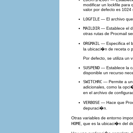
modificar un lockfile para
valor por defecto es 1024
LOGFILE
— El archivo que
MAILDIR
— Establece el dir
otras rutas de Procmail ser
ORGMAIL
— Especifica el b
la ubicaci�n de receta o p
Por defecto, se utiliza un 
SUSPEND
— Establece la c
disponible un recurso nec
SWITCHRC
— Permite a un 
adicionales, como la opc
en el archivo de configura
VERBOSE
— Hace que Procm
depuraci�n.
Otras variables de entorno impor
HOME
, que es la ubicaci�n del di