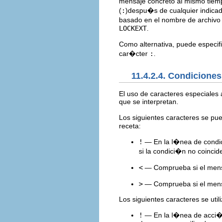
mensaje concreto al mismo tiempo
(
:
)despu�s de cualquier indicado
basado en el nombre de archivo d
LOCKEXT
.
Como alternativa, puede especifi
car�cter
:
.
11.4.2.4. Condicione
El uso de caracteres especiales
que se interpretan.
Los siguientes caracteres se p
receta:
!
— En la l�nea de condic
si la condici�n no coincid
<
— Comprueba si el mens
>
— Comprueba si el mens
Los siguientes caracteres se util
!
— En la l�nea de acci�n,