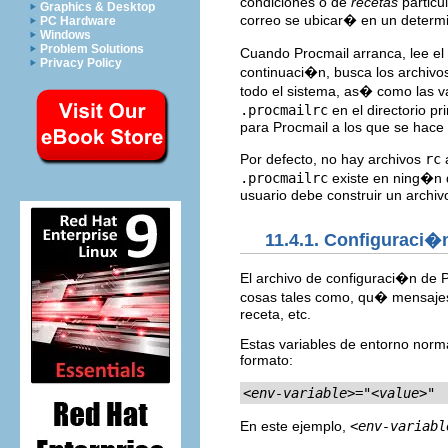
condiciones o de
recetas
particu
Graphics & Desktop
correo se ubicar� en un determ
PC Hardware
Windows
Problem Solutions
Cuando Procmail arranca, lee el
Privacy Policy
continuaci�n, busca los archiv
todo el sistema, as� como las va
.procmailrc
en el directorio p
para Procmail a los que se hace
Por defecto, no hay archivos
rc
a
.procmailrc
existe en ning�n d
usuario debe construir un archi
11.4.1. Configuraci�
El archivo de configuraci�n de P
cosas tales como, qu� mensajes
receta, etc.
Estas variables de entorno norm
formato:
<env-variable>
="
<value>
"
En este ejemplo,
<env-variabl