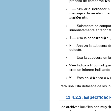
proceso de comparaci�n n
E
— Similar al indicador
A
mensaje si la receta inmed
acci�n
else
.
e
— Solamente se compara l
inmediatamente anterior fa
f
— Usa la canalizaci�n (p
H
— Analiza la cabecera de
defecto.
h
— Usa la cabecera en la 
w
— Indica a Procmail que d
cree un informe indicando 
W
— Esto es id�ntico a
w
e
Para una lista detallada de los 
11.4.2.3. Especificac
Los archivos lockfiles son muy �