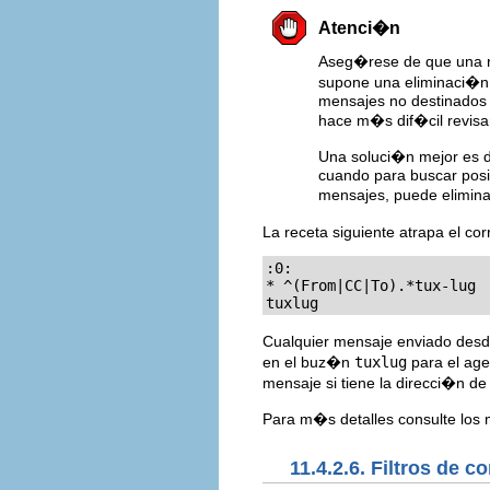
Atenci�n
Aseg�rese de que una r
supone una eliminaci�n 
mensajes no destinados 
hace m�s dif�cil revisar
Una soluci�n mejor es d
cuando para buscar posi
mensajes, puede eliminar
La receta siguiente atrapa el cor
:0:

* ^(From|CC|To).*tux-lug

tuxlug
Cualquier mensaje enviado desde
en el buz�n
tuxlug
para el age
mensaje si tiene la direcci�n de
Para m�s detalles consulte los 
11.4.2.6. Filtros de c