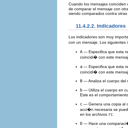
Cuando los mensajes coinciden c
de comparar el mensaje con otra
siendo comparados contra otras 
11.4.2.2. Indicadores
Los indicadores son muy import
con un mensaje. Los siguientes
A
— Especifica que esta re
coincidi� con este mensaj
a
— Especifica que esta re
coincidi� con este mensa
B
— Analiza el cuerpo del 
b
— Utiliza el cuerpo en cu
Este es el comportamiento
c
— Genera una copia al ca
acci�n necesaria se puede
en los archivos
rc
.
D
— Hace una comparac