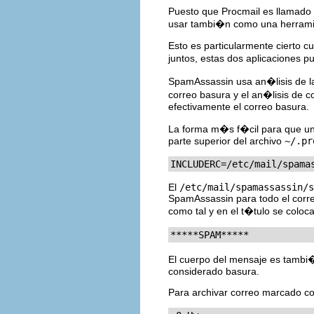
Puesto que Procmail es llamado 
usar tambi�n como una herramie
Esto es particularmente cierto
juntos, estas dos aplicaciones p
SpamAssassin usa an�lisis de la
correo basura y el an�lisis de c
efectivamente el correo basura.
La forma m�s f�cil para que un 
parte superior del archivo
~/.pr
INCLUDERC=/etc/mail/spama
El
/etc/mail/spamassassin/s
SpamAssassin para todo el corre
como tal y en el t�tulo se coloca
*****SPAM*****
El cuerpo del mensaje es tambi�
considerado basura.
Para archivar correo marcado com