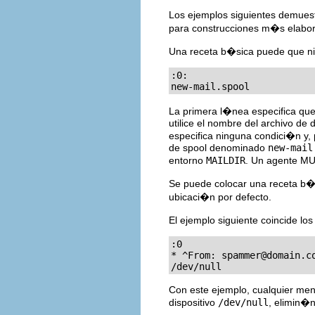
Los ejemplos siguientes demuest
para construcciones m�s elabo
Una receta b�sica puede que ni 
:0:

new-mail.spool
La primera l�nea especifica que 
utilice el nombre del archivo de 
especifica ninguna condici�n y, 
de spool denominado
new-mail
entorno
MAILDIR
. Un agente MU
Se puede colocar una receta b�s
ubicaci�n por defecto.
El ejemplo siguiente coincide l
:0

* ^From: 
spammer@domain.c
/dev/null
Con este ejemplo, cualquier me
dispositivo
/dev/null
, elimin�n