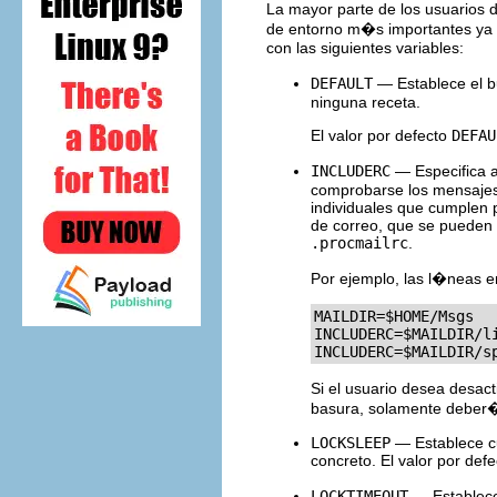
La mayor parte de los usuarios d
de entorno m�s importantes ya 
con las siguientes variables:
DEFAULT
— Establece el b
ninguna receta.
El valor por defecto
DEFAU
INCLUDERC
— Especifica 
comprobarse los mensajes.
individuales que cumplen 
de correo, que se pueden 
.procmailrc
.
Por ejemplo, las l�neas e
MAILDIR=$HOME/Msgs

INCLUDERC=$MAILDIR/li
INCLUDERC=$MAILDIR/s
Si el usuario desea desacti
basura, solamente deber
LOCKSLEEP
— Establece cu
concreto. El valor por def
LOCKTIMEOUT
— Establece