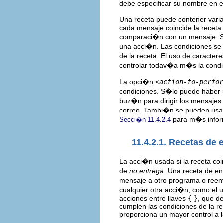
debe especificar su nombre en e
Una receta puede contener varia
cada mensaje coincide la receta.
comparaci�n con un mensaje. Si 
una acci�n. Las condiciones se
de la receta. El uso de caracte
controlar todav�a m�s la cond
La opci�n
<action-to-perfor
condiciones. S�lo puede haber 
buz�n para dirigir los mensajes 
correo. Tambi�n se pueden usar 
para m�s info
Secci�n 11.4.2.4
11.4.2.1. Recetas de 
La acci�n usada si la receta co
de
no entrega
. Una receta de en
mensaje a otro programa o reen
cualquier otra acci�n, como el 
acciones entre llaves
{
}
, que d
cumplen las condiciones de la re
proporciona un mayor control a la