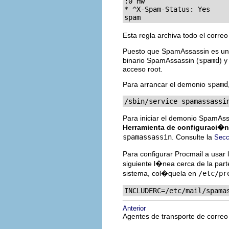
:0 Hw

* ^X-Spam-Status: Yes

spam
Esta regla archiva todo el cor
Puesto que SpamAssassin es un 
binario SpamAssassin (
spamd
) y
acceso root.
Para arrancar el demonio
spamd
/sbin/service spamassassi
Para iniciar el demonio SpamAssas
Herramienta de configuraci�n
spamassassin
. Consulte la
Secc
Para configurar Procmail a usar 
siguiente l�nea cerca de la part
sistema, col�quela en
/etc/pr
INCLUDERC=/etc/mail/spama
Anterior
Agentes de transporte de correo