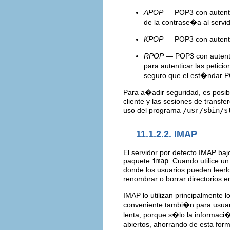
APOP
— POP3 con autentic
de la contrase�a al servi
KPOP
— POP3 con autenti
RPOP
— POP3 con autentic
para autenticar las petic
seguro que el est�ndar P
Para a�adir seguridad, es posibl
cliente y las sesiones de transf
uso del programa
/usr/sbin/s
11.1.2.2. IMAP
El servidor por defecto IMAP ba
paquete
imap
. Cuando utilice u
donde los usuarios pueden leerlo
renombrar o borrar directorios e
IMAP lo utilizan principalmente 
conveniente tambi�n para usuar
lenta, porque s�lo la informaci
abiertos, ahorrando de esta for