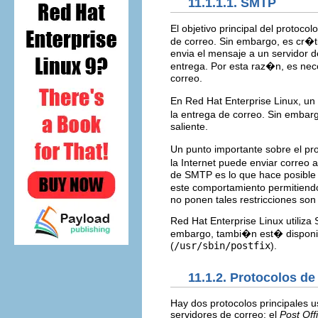
11.1.1.1. SMTP
El objetivo principal del protoco
de correo. Sin embargo, es cr�ti
envia el mensaje a un servidor de
entrega. Por esta raz�n, es nec
correo.
En Red Hat Enterprise Linux, un
la entrega de correo. Sin embar
saliente.
Un punto importante sobre el pr
la Internet puede enviar correo
de SMTP es lo que hace posible
este comportamiento permitiendo
no ponen tales restricciones so
Red Hat Enterprise Linux utiliza 
embargo, tambi�n est� disponib
(
/usr/sbin/postfix
).
11.1.2. Protocolos de
Hay dos protocolos principales u
servidores de correo: el
Post Off