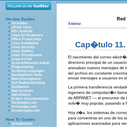
Red 
On-line Guides
All Guides
Anterior
eBook Store
iOS / Android
Linux for Beginners
Office Productivity
Cap�tulo 11.
Linux Installation
Linux Security
Linux Utilities
Linux Virtualization
El nacimiento del correo electr�
Linux Kernel
directorio principal de un usuar
System/Network Admin
Programming
anexaban nuevos mensajes de text
Scripting Languages
del archivo en constante crecimi
Development Tools
enviar mensajes a usuarios en e
Web Development
GUI Toolkits/Desktop
Databases
La primera transferencia verdad
Mail Systems
ingeniero de computaci�n llam
openSolaris
de ARPANET — el precursor de I
Eclipse Documentation
Techotopia.com
volvi� muy popular, pasando a 
Virtuatopia.com
Answertopia.com
Hoy d�a, los sistemas de corre
para convertirse en uno de los 
How To Guides
aplicaciones avanzadas para serv
Virtualization