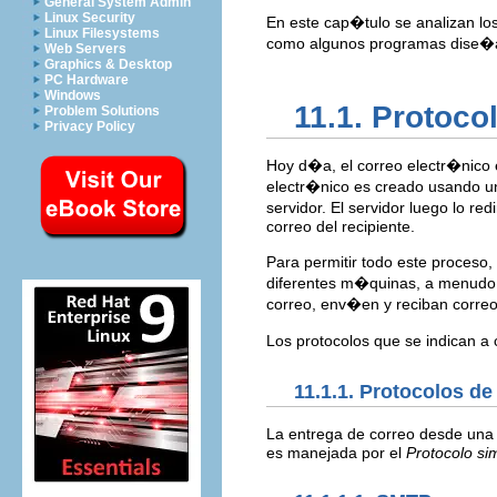
General System Admin
Linux Security
En este cap�tulo se analizan l
Linux Filesystems
como algunos programas dise�ado
Web Servers
Graphics & Desktop
PC Hardware
Windows
11.1. Protoco
Problem Solutions
Privacy Policy
Hoy d�a, el correo electr�nico 
electr�nico es creado usando u
servidor. El servidor luego lo red
correo del recipiente.
Para permitir todo este proceso
diferentes m�quinas, a menudo 
correo, env�en y reciban correo
Los protocolos que se indican a 
11.1.1. Protocolos de
La entrega de correo desde una a
es manejada por el
Protocolo si