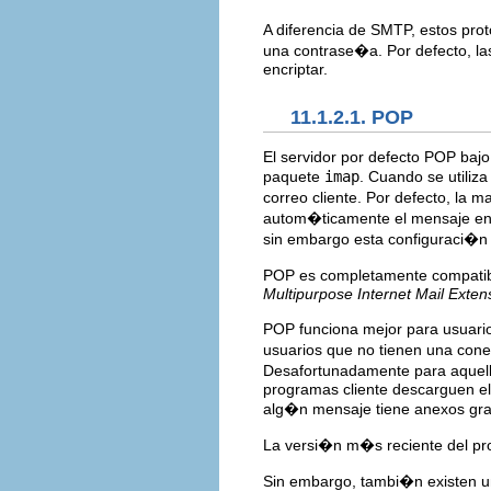
A diferencia de SMTP, estos pro
una contrase�a. Por defecto, l
encriptar.
11.1.2.1. POP
El servidor por defecto POP baj
paquete
imap
. Cuando se utiliz
correo cliente. Por defecto, la 
autom�ticamente el mensaje en 
sin embargo esta configuraci�n
POP es completamente compatibl
Multipurpose Internet Mail Exten
POP funciona mejor para usuario
usuarios que no tienen una conex
Desafortunadamente para aquello
programas cliente descarguen e
alg�n mensaje tiene anexos gr
La versi�n m�s reciente del p
Sin embargo, tambi�n existen un