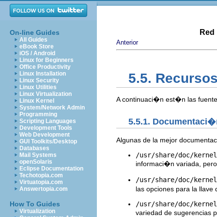
Red 
On-line Guides
All Guides
Anterior
eBook Store
iOS / Android
Linux for Beginners
Office Productivity
Linux Installation
5.5. Recursos
Linux Security
Linux Utilities
Linux Virtualization
A continuaci�n est�n las fuente
Linux Kernel
System/Network Admin
Programming
5.5.1. Documentaci�
Scripting Languages
Development Tools
Web Development
Algunas de la mejor documentac
GUI Toolkits/Desktop
Databases
/usr/share/doc/kernel
Mail Systems
openSolaris
informaci�n variada, pero 
Eclipse Documentation
Techotopia.com
/usr/share/doc/kernel
Virtuatopia.com
las opciones para la llave
Answertopia.com
/usr/share/doc/kernel
How To Guides
Virtualization
variedad de sugerencias 