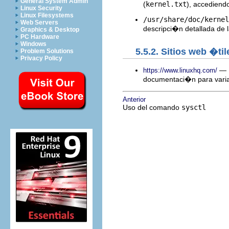
General System Admin
(
kernel.txt
), accediendo
Linux Security
Linux Filesystems
/usr/share/doc/kernel
Web Servers
descripci�n detallada de l
Graphics & Desktop
PC Hardware
Windows
5.5.2. Sitios web �til
Problem Solutions
Privacy Policy
— E
https://www.linuxhq.com/
documentaci�n para varias
Anterior
Uso del comando
sysctl