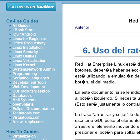
Red 
On-line Guides
All Guides
Anterior
eBook Store
iOS / Android
Linux for Beginners
Office Productivity
Linux Installation
6. Uso del ra
Linux Security
Linux Utilities
Linux Virtualization
Red Hat Enterprise Linux est� d
Linux Kernel
System/Network Admin
botones, deber�a haber seleccio
Programming
est� utilizando la emulaci�n de 
Scripting Languages
bot�n, el del medio.
Development Tools
Web Development
GUI Toolkits/Desktop
En este documento, si se le ind
Databases
al bot�n izquierdo. Si necesita 
Mail Systems
(Esto ser� justamente lo contra
openSolaris
Eclipse Documentation
Techotopia.com
La frase "arrastrar y soltar" le 
Virtuatopia.com
escritorio GUI, pulse el elemen
Answertopia.com
arrastre el elemento moviendo e
How To Guides
presionar el bot�n para soltar e
Virtualization