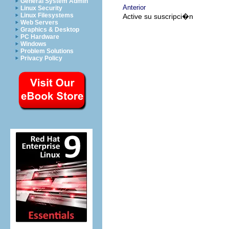
General System Admin
Anterior
Linux Security
Linux Filesystems
Active su suscripci�n
Web Servers
Graphics & Desktop
PC Hardware
Windows
Problem Solutions
Privacy Policy