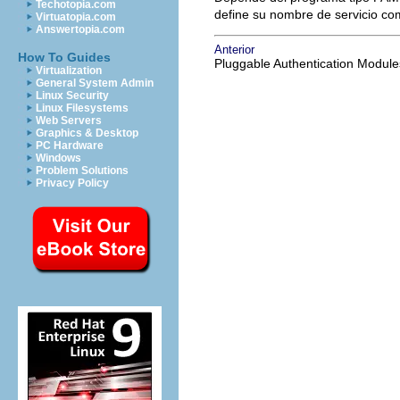
Techotopia.com
define su nombre de servicio co
Virtuatopia.com
Answertopia.com
Anterior
How To Guides
Pluggable Authentication Modul
Virtualization
General System Admin
Linux Security
Linux Filesystems
Web Servers
Graphics & Desktop
PC Hardware
Windows
Problem Solutions
Privacy Policy