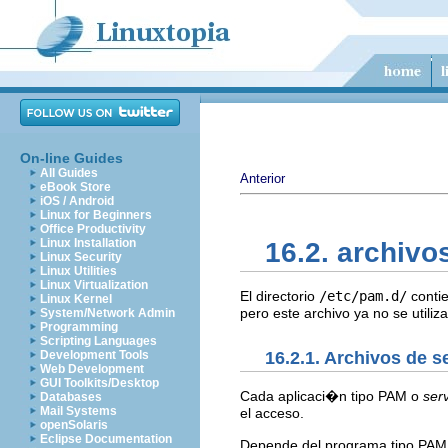
On-line Guides
All Guides
Anterior
eBook Store
iOS / Android
Linux for Beginners
Office Productivity
Linux Installation
16.2. archiv
Linux Security
Linux Utilities
Linux Virtualization
El directorio
/etc/pam.d/
contie
Linux Kernel
pero este archivo ya no se utiliz
System/Network Admin
Programming
Scripting Languages
16.2.1. Archivos de 
Development Tools
Web Development
GUI Toolkits/Desktop
Cada aplicaci�n tipo PAM o
serv
Databases
Mail Systems
el acceso.
openSolaris
Eclipse Documentation
Depende del programa tipo PAM de