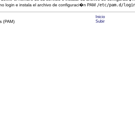
mo login e instala el archivo de configuraci�n PAM
/etc/pam.d/logi
Inicio
es (PAM)
Subir