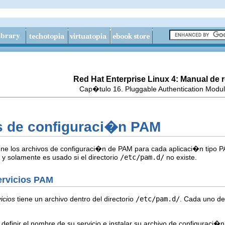
Red Hat Enterprise Linux 4: Manual de r
Cap�tulo 16. Pluggable Authentication Modu
os de configuraci�n PAM
ne los archivos de configuraci�n de PAM para cada aplicaci�n tipo P
a y solamente es usado si el directorio
/etc/pam.d/
no existe.
servicios PAM
icios
tiene un archivo dentro del directorio
/etc/pam.d/
. Cada uno de 
finir el nombre de su servicio e instalar su archivo de configuraci�n 