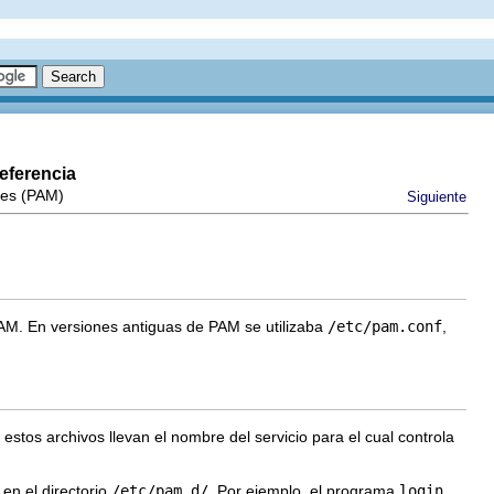
eferencia
les (PAM)
Siguiente
AM. En versiones antiguas de PAM se utilizaba
/etc/pam.conf
,
estos archivos llevan el nombre del servicio para el cual controla
en el directorio
/etc/pam.d/
. Por ejemplo, el programa
login