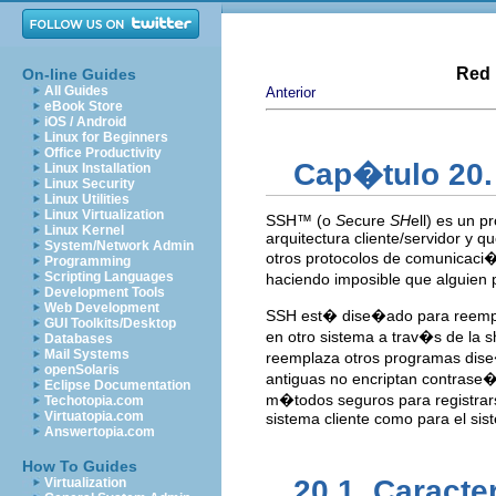
Red 
On-line Guides
All Guides
Anterior
eBook Store
iOS / Android
Linux for Beginners
Office Productivity
Cap�tulo 20.
Linux Installation
Linux Security
Linux Utilities
Linux Virtualization
SSH
™ (o
S
ecure
SH
ell) es un 
Linux Kernel
arquitectura cliente/servidor y 
System/Network Admin
otros protocolos de comunicaci
Programming
Scripting Languages
haciendo imposible que alguien
Development Tools
Web Development
SSH est� dise�ado para reempl
GUI Toolkits/Desktop
en otro sistema a trav�s de la 
Databases
Mail Systems
reemplaza otros programas dise
openSolaris
antiguas no encriptan contrase�as
Eclipse Documentation
m�todos seguros para registrars
Techotopia.com
Virtuatopia.com
sistema cliente como para el si
Answertopia.com
How To Guides
20.1. Caract
Virtualization