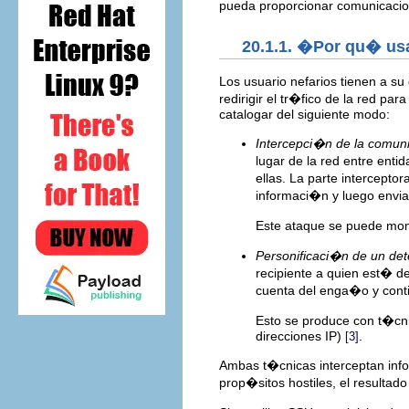
pueda proporcionar comunicacio
20.1.1. �Por qu� us
Los usuario nefarios tienen a su
redirigir el tr�fico de la red 
catalogar del siguiente modo:
Intercepci�n de la comun
lugar de la red entre ent
ellas. La parte intercepto
informaci�n y luego enviar
Este ataque se puede mon
Personificaci�n de un de
recipiente a quien est� de
cuenta del enga�o y conti
Esto se produce con t�c
direcciones IP)
.
[3]
Ambas t�cnicas interceptan info
prop�sitos hostiles, el resultad