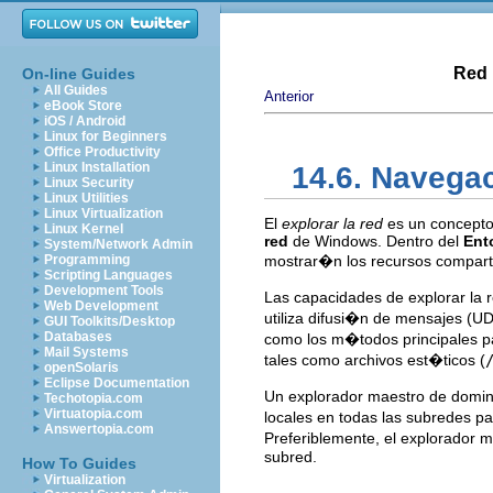
Red 
On-line Guides
All Guides
Anterior
eBook Store
iOS / Android
Linux for Beginners
Office Productivity
Linux Installation
14.6. Navega
Linux Security
Linux Utilities
Linux Virtualization
El
explorar la red
es un concepto
Linux Kernel
red
de Windows. Dentro del
Ent
System/Network Admin
Programming
mostrar�n los recursos comparti
Scripting Languages
Development Tools
Las capacidades de explorar la
Web Development
utiliza difusi�n de mensajes (U
GUI Toolkits/Desktop
Databases
como los m�todos principales pa
Mail Systems
tales como archivos est�ticos (
openSolaris
Eclipse Documentation
Un explorador maestro de domin
Techotopia.com
Virtuatopia.com
locales en todas las subredes p
Answertopia.com
Preferiblemente, el explorador 
subred.
How To Guides
Virtualization