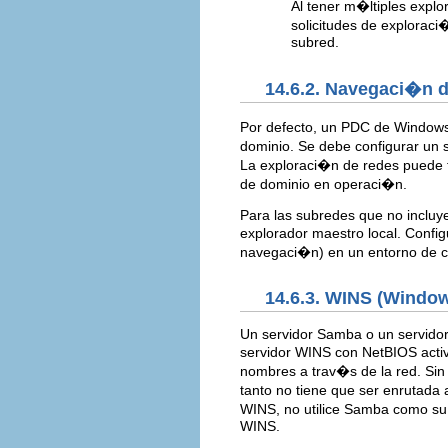
Al tener m�ltiples explo
solicitudes de explorac
subred.
14.6.2. Navegaci�n 
Por defecto, un PDC de Windows
dominio. Se debe configurar un 
La exploraci�n de redes puede f
de dominio en operaci�n.
Para las subredes que no inclu
explorador maestro local. Conf
navegaci�n) en un entorno de co
14.6.3. WINS (Windo
Un servidor Samba o un servido
servidor WINS con NetBIOS activ
nombres a trav�s de la red. Sin 
tanto no tiene que ser enrutada 
WINS, no utilice Samba como su
WINS.