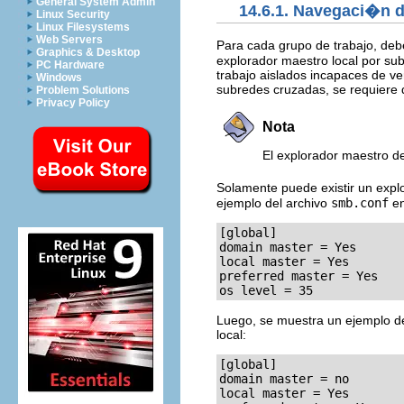
General System Admin
14.6.1. Navegaci�n d
Linux Security
Linux Filesystems
Web Servers
Para cada grupo de trabajo, de
Graphics & Desktop
explorador maestro local por su
PC Hardware
trabajo aislados incapaces de v
Windows
subredes cruzadas, se requiere
Problem Solutions
Privacy Policy
Nota
El explorador maestro d
Solamente puede existir un exp
ejemplo del archivo
smb.conf
en
[global]

domain master = Yes

local master = Yes

preferred master = Yes

os level = 35
Luego, se muestra un ejemplo d
local:
[global]

domain master = no

local master = Yes
