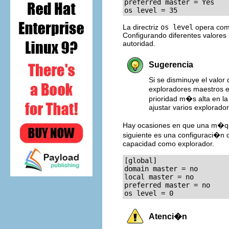
preferred master = Yes

os level = 35
La directriz
os level
opera como
Configurando diferentes valores 
autoridad.
Sugerencia
Si se disminuye el valor 
exploradores maestros en
prioridad m�s alta en l
ajustar varios explorado
Hay ocasiones en que una m�qui
siguiente es una configuraci�n
capacidad como explorador.
[global]

domain master = no

local master = no

preferred master = no

os level = 0
Atenci�n