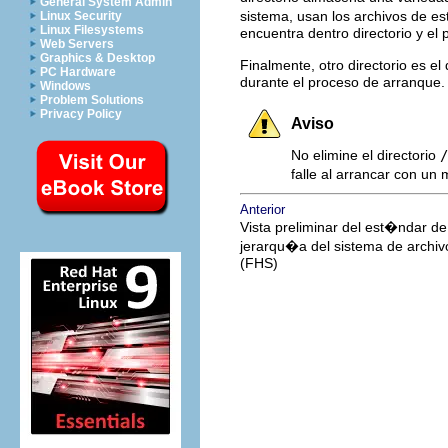
General System Admin
sistema, usan los archivos de est
Linux Security
Linux Filesystems
encuentra dentro directorio y el
Web Servers
Graphics & Desktop
Finalmente, otro directorio es el 
PC Hardware
durante el proceso de arranque.
Windows
Problem Solutions
Privacy Policy
Aviso
No elimine el directorio
/
falle al arrancar con un
Anterior
Vista preliminar del est�ndar de
jerarqu�a del sistema de archiv
(FHS)