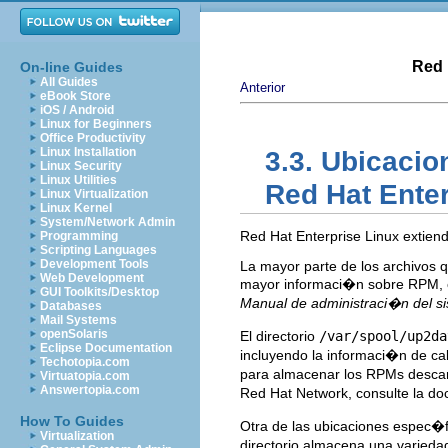
Red 
On-line Guides
All Guides
Anterior
eBook Store
iOS / Android
Linux for Beginners
Office Productivity
Linux Installation
3.3. Ubicacio
Linux Security
Linux Utilities
Red Hat Enter
Linux Virtualization
Linux Kernel
System/Network Admin
Red Hat Enterprise Linux extien
Programming
Scripting Languages
Development Tools
La mayor parte de los archivos 
Web Development
mayor informaci�n sobre RPM, 
GUI Toolkits/Desktop
Manual de administraci�n del si
Databases
Mail Systems
openSolaris
El directorio
/var/spool/up2da
Eclipse Documentation
incluyendo la informaci�n de c
Techotopia.com
para almacenar los RPMs descar
Virtuatopia.com
Answertopia.com
Red Hat Network, consulte la do
How To Guides
Otra de las ubicaciones espec�fi
Virtualization
directorio almacena una variedad