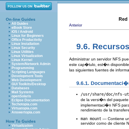
Red 
On-line Guides
All Guides
Anterior
eBook Store
iOS / Android
Linux for Beginners
Office Productivity
Linux Installation
9.6. Recursos
Linux Security
Linux Utilities
Linux Virtualization
Administrar un servidor NFS pu
Linux Kernel
System/Network Admin
este cap�tulo, est�n disponible
Programming
las siguientes fuentes de infor
Scripting Languages
Development Tools
Web Development
9.6.1. Documentaci�
GUI Toolkits/Desktop
Databases
Mail Systems
/usr/share/doc/nfs-ut
openSolaris
de la versi�n del paquete
Eclipse Documentation
Techotopia.com
implementaci�n NFS para L
Virtuatopia.com
rendimiento de la transfer
Answertopia.com
man mount
— Contiene una
How To Guides
servidor como de cliente 
Virtualization