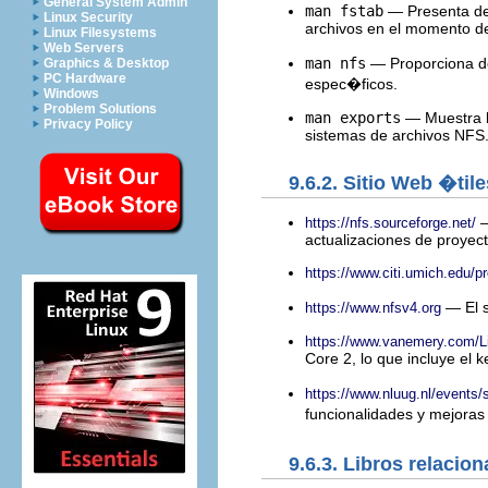
General System Admin
man fstab
— Presenta det
Linux Security
archivos en el momento d
Linux Filesystems
Web Servers
man nfs
— Proporciona de
Graphics & Desktop
PC Hardware
espec�ficos.
Windows
Problem Solutions
man exports
— Muestra l
Privacy Policy
sistemas de archivos NFS
9.6.2. Sitio Web �tile
—
https://nfs.sourceforge.net/
actualizaciones de proyect
https://www.citi.umich.edu/pr
— El s
https://www.nfsv4.org
https://www.vanemery.com/
Core 2, lo que incluye el k
https://www.nluug.nl/events
funcionalidades y mejoras
9.6.3. Libros relacio