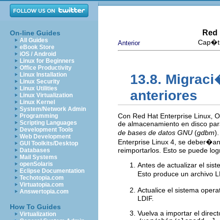
Red 
On-line Guides
All Guides
Cap�tu
Anterior
eBook Store
iOS / Android
Linux for Beginners
Office Productivity
Linux Installation
13.8. Migraci
Linux Security
Linux Utilities
anteriores
Linux Virtualization
Linux Kernel
System/Network Admin
Con Red Hat Enterprise Linux, O
Programming
Scripting Languages
de almacenamiento en disco para
Development Tools
de bases de datos GNU
(
gdbm
)
Web Development
Enterprise Linux 4, se deber�an 
GUI Toolkits/Desktop
reimportarlos. Esto se puede log
Databases
Mail Systems
openSolaris
Antes de actualizar el si
Eclipse Documentation
Esto produce un archivo 
Techotopia.com
Virtuatopia.com
Actualice el sistema opera
Answertopia.com
LDIF.
How To Guides
Vuelva a importar el dire
Virtualization