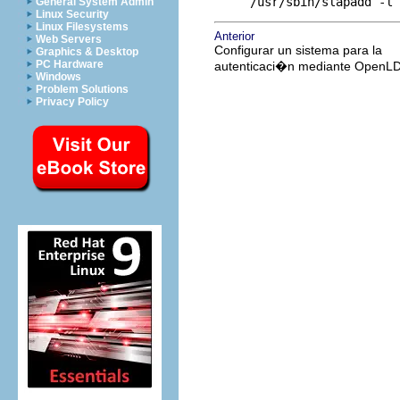
/usr/sbin/slapadd -l
General System Admin
Linux Security
Linux Filesystems
Anterior
Web Servers
Configurar un sistema para la
Graphics & Desktop
PC Hardware
autenticaci�n mediante OpenL
Windows
Problem Solutions
Privacy Policy