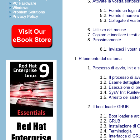
5.
Attivate la vostra sottoscr
PC Hardware
Windows
5.1.
Fornite un login 
Problem Solutions
5.2.
Fornite il numero
Privacy Policy
5.3.
Collegate il vost
6.
Utilizzo del mouse
7.
Copiare e incollare i testi
8.
Prossimamente
8.1.
Inviateci i vostri
I.
Riferimento del sistema
1.
Processo di avvio, init e
1.1.
Il processo di av
1.2.
Esame dettagliat
1.3.
Esecuzione di pro
1.4.
SysV Init Runlev
1.5.
Arresto del sist
2.
Il boot loader GRUB
2.1.
Boot loader e arc
2.2.
GRUB
2.3.
Installazione di
2.4.
Terminologia
2.5.
Interfacce di G