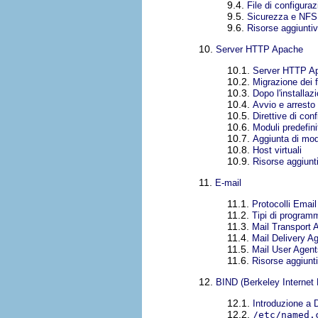
9.4.
File di configura
9.5.
Sicurezza e NFS
9.6.
Risorse aggiunti
10.
Server HTTP Apache
10.1.
Server HTTP A
10.2.
Migrazione dei 
10.3.
Dopo l'installaz
10.4.
Avvio e arresto
10.5.
Direttive di con
10.6.
Moduli predefini
10.7.
Aggiunta di mod
10.8.
Host virtuali
10.9.
Risorse aggiunt
11.
E-mail
11.1.
Protocolli Email
11.2.
Tipi di programm
11.3.
Mail Transport 
11.4.
Mail Delivery A
11.5.
Mail User Agent
11.6.
Risorse aggiunt
12.
BIND (Berkeley Interne
12.1.
Introduzione a
12.2.
/etc/named.