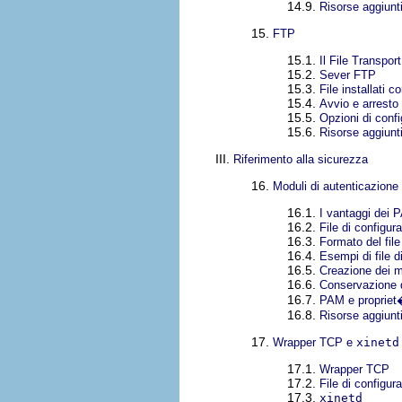
14.9.
Risorse aggiunt
15.
FTP
15.1.
Il File Transpor
15.2.
Sever FTP
15.3.
File installati c
15.4.
Avvio e arresto
15.5.
Opzioni di conf
15.6.
Risorse aggiunt
III.
Riferimento alla sicurezza
16.
Moduli di autenticazion
16.1.
I vantaggi dei 
16.2.
File di configu
16.3.
Formato del fil
16.4.
Esempi di file 
16.5.
Creazione dei 
16.6.
Conservazione d
16.7.
PAM e propriet�
16.8.
Risorse aggiunt
17.
Wrapper TCP e
xinetd
17.1.
Wrapper TCP
17.2.
File di configu
17.3.
xinetd