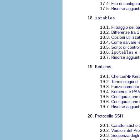
17.4.
File di configu
17.5.
Risorse aggiunt
18.
iptables
18.1.
Filtraggio dei p
18.2.
Differenze tra
i
18.3.
Opzioni utilizza
18.4.
Come salvare l
18.5.
Script di control
18.6.
ip6tables
e 
18.7.
Risorse aggiunt
19.
Kerberos
19.1.
Che cos'� Ker
19.2.
Terminologia di
19.3.
Funzionamento 
19.4.
Kerberos e PA
19.5.
Configurazione 
19.6.
Configurazione 
19.7.
Risorse aggiunt
20.
Protocollo SSH
20.1.
Caratteristiche
20.2.
Versioni del Pr
20.3.
Sequenza degli