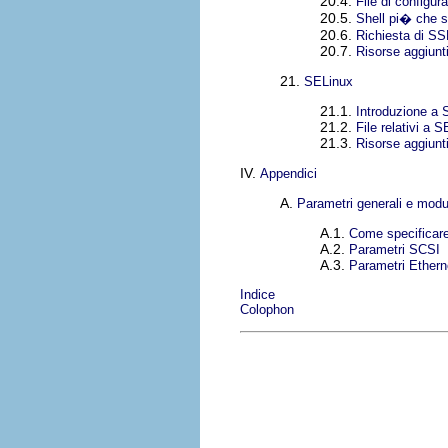
20.4.
File di config
20.5.
Shell pi� che s
20.6.
Richiesta di SS
20.7.
Risorse aggiunt
21.
SELinux
21.1.
Introduzione a
21.2.
File relativi a 
21.3.
Risorse aggiunt
IV.
Appendici
A.
Parametri generali e modu
A.1.
Come specificare
A.2.
Parametri SCSI
A.3.
Parametri Ethern
Indice
Colophon