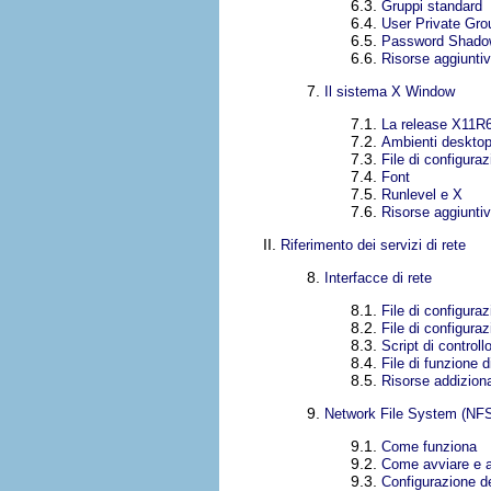
6.3.
Gruppi standard
6.4.
User Private Gro
6.5.
Password Shado
6.6.
Risorse aggiunti
7.
Il sistema X Window
7.1.
La release X11R
7.2.
Ambienti deskto
7.3.
File di configura
7.4.
Font
7.5.
Runlevel e X
7.6.
Risorse aggiunti
II.
Riferimento dei servizi di rete
8.
Interfacce di rete
8.1.
File di configuraz
8.2.
File di configuraz
8.3.
Script di controll
8.4.
File di funzione d
8.5.
Risorse addiziona
9.
Network File System (NF
9.1.
Come funziona
9.2.
Come avviare e 
9.3.
Configurazione d