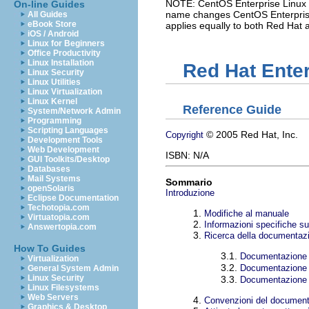
NOTE: CentOS Enterprise Linux i
On-line Guides
name changes CentOS Enterprise 
All Guides
eBook Store
applies equally to both Red Hat
iOS / Android
Linux for Beginners
Office Productivity
Linux Installation
Red Hat Enter
Linux Security
Linux Utilities
Linux Virtualization
Linux Kernel
Reference Guide
System/Network Admin
Programming
Scripting Languages
© 2005 Red Hat, Inc.
Copyright
Development Tools
Web Development
ISBN: N/A
GUI Toolkits/Desktop
Databases
Mail Systems
Sommario
openSolaris
Introduzione
Eclipse Documentation
Techotopia.com
1.
Modifiche al manuale
Virtuatopia.com
2.
Informazioni specifiche sul
Answertopia.com
3.
Ricerca della documentaz
How To Guides
3.1.
Documentazione pe
Virtualization
3.2.
Documentazione p
General System Admin
Linux Security
3.3.
Documentazione p
Linux Filesystems
Web Servers
4.
Convenzioni del documen
Graphics & Desktop