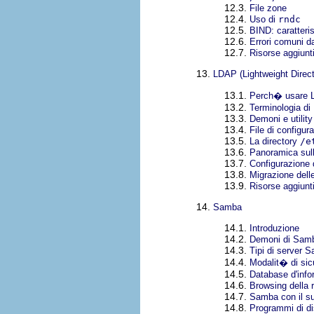
12.3.
File zone
12.4.
Uso di
rndc
12.5.
BIND: caratteri
12.6.
Errori comuni da
12.7.
Risorse aggiunt
13.
LDAP (Lightweight Direc
13.1.
Perch� usare
13.2.
Terminologia d
13.3.
Demoni e utili
13.4.
File di configu
13.5.
La directory
/e
13.6.
Panoramica sul
13.7.
Configurazione 
13.8.
Migrazione delle
13.9.
Risorse aggiunt
14.
Samba
14.1.
Introduzione
14.2.
Demoni di Samba
14.3.
Tipi di server 
14.4.
Modalit� di si
14.5.
Database d'info
14.6.
Browsing della 
14.7.
Samba con il s
14.8.
Programmi di di