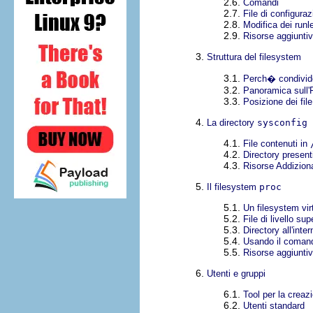
2.6.
Comandi
2.7.
File di configur
2.8.
Modifica dei runle
2.9.
Risorse aggiunti
3.
Struttura del filesystem
3.1.
Perch� condivid
3.2.
Panoramica sull'
3.3.
Posizione dei fil
4.
La directory
sysconfig
4.1.
File contenuti in
4.2.
Directory presenti
4.3.
Risorse Addiziona
5.
Il filesystem
proc
5.1.
Un filesystem vir
5.2.
File di livello su
5.3.
Directory all'inte
5.4.
Usando il coma
5.5.
Risorse aggiunti
6.
Utenti e gruppi
6.1.
Tool per la creazi
6.2.
Utenti standard