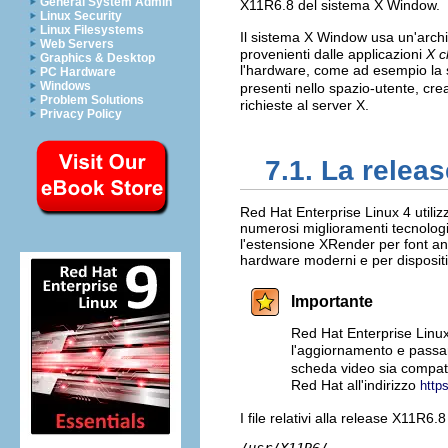
General System Admin
X11R6.8 del sistema X Window.
Linux Security
Linux Filesystems
Il sistema X Window usa un'archit
Web Servers
provenienti dalle applicazioni
X c
Graphics & Desktop
l'hardware, come ad esempio la sc
PC Hardware
Windows
presenti nello spazio-utente, c
Problem Solutions
richieste al server X.
Privacy Policy
7.1. La relea
Red Hat Enterprise Linux 4 utili
numerosi miglioramenti tecnologi
l'estensione XRender per font an
hardware moderni e per dispositiv
Importante
Red Hat Enterprise Linux
l'aggiornamento e passare
scheda video sia compati
Red Hat all'indirizzo
http
I file relativi alla release X11R6