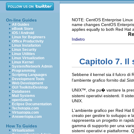
NOTE: CentOS Enterprise Linux i
On-line Guides
name changes CentOS Enterprise 
All Guides
eBook Store
applies equally to both Red Hat
iOS / Android
Re
Linux for Beginners
Indietro
Office Productivity
Linux Installation
Linux Security
Linux Utilities
Linux Virtualization
Capitolo 7. I
Linux Kernel
System/Network Admin
Programming
Sebbene il kernel sia il fulcro di
Scripting Languages
Development Tools
l'ambiente grafico fornito dal
Sis
Web Development
GUI Toolkits/Desktop
UNIX
™, che pu� vantare la prese
Databases
sistemi operativi esistenti. Il si
Mail Systems
openSolaris
UNIX.
Eclipse Documentation
Techotopia.com
L'ambiente grafico per Red Hat 
Virtuatopia.com
creato per gestire lo sviluppo e 
Answertopia.com
rappresenta un progetto in rapid
gamma di supporto per una variet
How To Guides
Virtualization
sistemi operativi e piattaforme. 