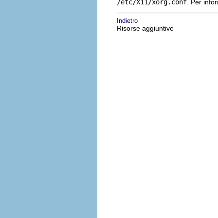
/etc/X11/xorg.conf
. Per info
Indietro
Risorse aggiuntive