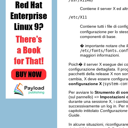
/usr/X11R6/
Contiene il server X ed altr
/etc/X11
Contiene tutti i file di conf
configurazione per lo stess
componenti di base.
� importante notare che il 
/etc/fonts/fonts.conf
maggiori informazioni.
Poich� il server X esegue dei c
configurazione dettagliata. Il pr
pacchetti della release X non sono
cambia, X deve essere configura
configurazione X
(
system-con
Per avviare lo
Strumento di con
(sul pannello) =>
Impostazioni 
durante una sessione X, i cambia
successivamente un log in. Per m
capitolo intitolato
Configurazione
Guide
.
In alcune situazioni, riconfigura