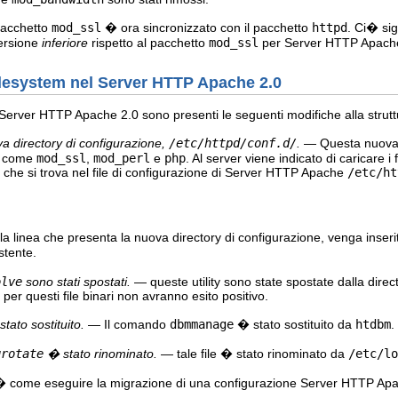
pacchetto
mod_ssl
� ora sincronizzato con il pacchetto
httpd
. Ci� sig
ersione
inferiore
rispetto al pacchetto
mod_ssl
per Server HTTP Apache
filesystem nel Server HTTP Apache 2.0
 Server HTTP Apache 2.0 sono presenti le seguenti modifiche alla struttu
a directory di configurazione,
/etc/httpd/conf.d/
.
— Questa nuova dir
i, come
mod_ssl
,
mod_perl
e
php
. Al server viene indicato di caricare i
che si trova nel file di configurazione di Server HTTP Apache
/etc/ht
a linea che presenta la nuova directory di configurazione, venga inser
stente.
olve
sono stati spostati.
— queste utility sono state spostate dalla direc
 per questi file binari non avranno esito positivo.
tato sostituito.
— Il comando
dbmmanage
� stato sostituito da
htdbm
.
grotate
� stato rinominato.
— tale file � stato rinominato da
/etc/lo
 come eseguire la migrazione di una configurazione Server HTTP Apac