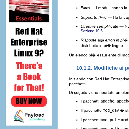
Filtro
— i moduli hanno la po
Supporto IPv6
— Ha la cap
Direttive semplificate
— Num
.
Sezione 10.5
Risposte agli errori in pi�
distribuite in pi� lingue.
Un elenco pi� esauriente di modif
10.1.2. Modifiche ai 
Iniziando con Red Hat Enterprise L
pacchetti.
Di seguito viene riportato un ele
I pacchetti
apache
,
apach
Il pacchetto
mod_dav
� sta
I pacchetti
mod_put
e
mod
I pacchetti
mod_auth_any