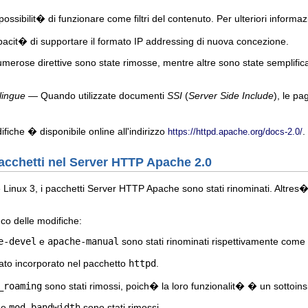
ssibilit� di funzionare come filtri del contenuto. Per ulteriori informazi
acit� di supportare il formato IP addressing di nuova concezione.
erose direttive sono state rimosse, mentre altre sono state semplificate.
 lingue
— Quando utilizzate documenti
SSI
(
Server Side Include
), le pa
iche � disponibile online all'indirizzo
.
https://httpd.apache.org/docs-2.0/
pacchetti nel Server HTTP Apache 2.0
inux 3, i pacchetti Server HTTP Apache sono stati rinominati. Altres� altr
nco delle modifiche:
e-devel
e
apache-manual
sono stati rinominati rispettivamente come
to incorporato nel pacchetto
httpd
.
_roaming
sono stati rimossi, poich� la loro funzionalit� � un sottoins
e
mod_bandwidth
sono stati rimossi.