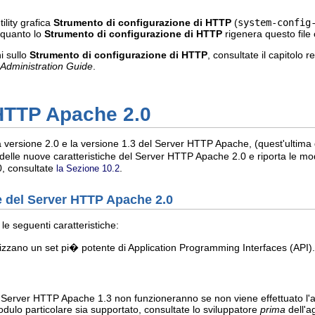
tility grafica
Strumento di configurazione di HTTP
(
system-config
 quanto lo
Strumento di configurazione di HTTP
rigenera questo file 
i sullo
Strumento di configurazione di HTTP
, consultate il capitolo r
 Administration Guide
.
 HTTP Apache 2.0
la versione 2.0 e la versione 1.3 del Server HTTP Apache, (quest'ultima 
lle nuove caratteristiche del Server HTTP Apache 2.0 e riporta le modi
0, consultate
.
la Sezione 10.2
he del Server HTTP Apache 2.0
e seguenti caratteristiche:
lizzano un set pi� potente di Application Programming Interfaces (API).
r Server HTTP Apache 1.3 non funzioneranno se non viene effettuato l'a
odulo particolare sia supportato, consultate lo sviluppatore
prima
dell'a