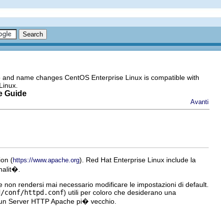
go and name changes CentOS Enterprise Linux is compatible with
Linux.
e Guide
Avanti
on (
). Red Hat Enterprise Linux include la
https://www.apache.org
nalit�.
e non rendersi mai necessario modificare le impostazioni di default.
d/conf/httpd.conf
) utili per coloro che desiderano una
di un Server HTTP Apache pi� vecchio.