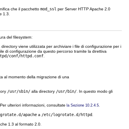
nifica che il pacchetto
mod_ssl
per Server HTTP Apache 2.0
 1.3.
ra del filesystem:
ectory viene utilizzata per archiviare i file di configurazione per i
 file di configurazione da questo percorso tramite la direttiva
tpd/conf/httpd.conf
.
ita al momento della migrazione di una
tory
/usr/sbin/
alla directory
/usr/bin/
. In questo modo gli
 Per ulteriori informazioni, consultate
.
la Sezione 10.2.4.5
grotate.d/apache
a
/etc/logrotate.d/httpd
.
he 1.3 al formato 2.0.