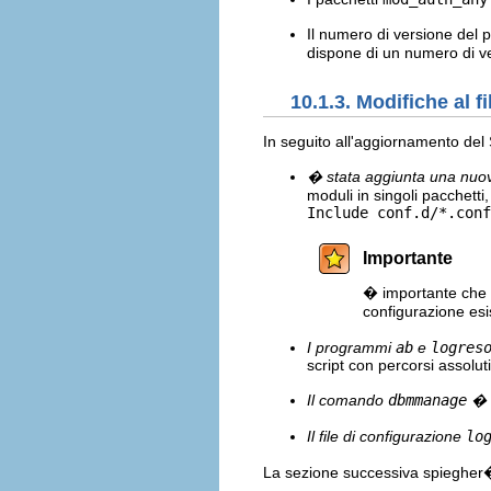
Il numero di versione del 
dispone di un numero di v
10.1.3. Modifiche al 
In seguito all'aggiornamento del
� stata aggiunta una nuov
moduli in singoli pacchett
Include conf.d/*.conf
Importante
� importante che l
configurazione esi
I programmi
ab
e
logres
script con percorsi assoluti
Il comando
dbmmanage
� s
Il file di configurazione
lo
La sezione successiva spiegher�