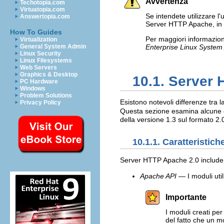
Avvertenza
Techotopia.com
Virtuatopia.com
Se intendete utilizzare l'u
Answertopia.com
Server HTTP Apache, in
How To Guides
Per maggiori informazion
Virtualization
General System Admin
Enterprise Linux System
Linux Security
Linux Filesystems
Web Servers
Graphics & Desktop
10.1. Server
PC Hardware
Windows
Problem Solutions
Esistono notevoli differenze tra 
Privacy Policy
Questa sezione esamina alcune de
della versione 1.3 sul formato 2.
10.1.1. Caratteristic
Server HTTP Apache 2.0 include l
Apache API
— I moduli uti
Importante
I moduli creati pe
del fatto che un m