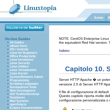
NOTE: CentOS Enterprise Linux i
On-line Guides
the equivalent Red Hat version.
All Guides
eBook Store
iOS / Android
Indietro
Linux for Beginners
Office Productivity
Linux Installation
Linux Security
Linux Utilities
Capitolo 10.
Linux Virtualization
Linux Kernel
System/Network Admin
Server HTTP Apache � un potent
Programming
Scripting Languages
versione 2.0 di Server HTTP Apac
Development Tools
Web Development
Il file di configurazione di defa
GUI Toolkits/Desktop
Questo capitolo riporta molte delle
Databases
configurazione personalizzata o 
Mail Systems
openSolaris
Eclipse Documentation