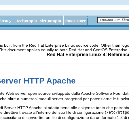
s built from the Red Hat Enterprise Linux source code. Other than lo
 This document applies equally to both Red Hat and CentOS Enterprise 
Red Hat Enterprise Linux 4: Referenc
 Server HTTP Apache
e Web server open source sviluppato dalla Apache Software Foundati
he oltre a numerosi moduli server progettati per potenziarne le funzio
ult di Server HTTP Apache si adatta bene alle esigenze tanto che potrebb
 direttive trovate all'interno del suo file di configurazione (
/etc/http
necessitano di convertire un file di configurazione da un formato 1.3 