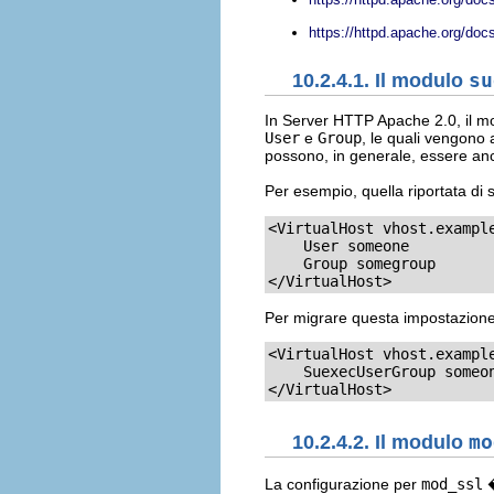
https://httpd.apache.org/docs-
10.2.4.1. Il modulo
su
In Server HTTP Apache 2.0, il 
User
e
Group
, le quali vengono a
possono, in generale, essere anco
Per esempio, quella riportata di
<VirtualHost vhost.example
    User someone

    Group somegroup

</VirtualHost>
Per migrare questa impostazione s
<VirtualHost vhost.example
    SuexecUserGroup someon
</VirtualHost>
10.2.4.2. Il modulo
mo
La configurazione per
mod_ssl
�