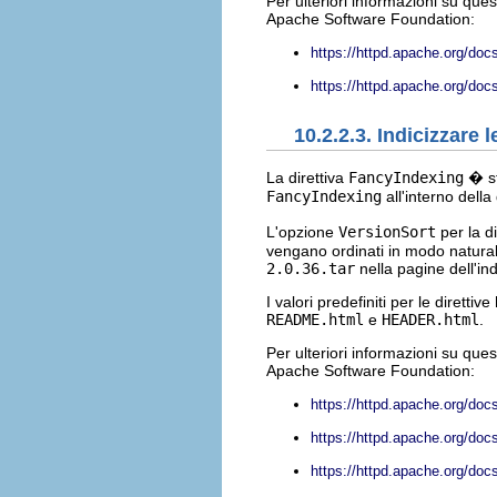
Per ulteriori informazioni su que
Apache Software Foundation:
https://httpd.apache.org/do
https://httpd.apache.org/do
10.2.2.3. Indicizzare l
La direttiva
FancyIndexing
� st
FancyIndexing
all'interno della
L'opzione
VersionSort
per la d
vengano ordinati in modo natura
2.0.36.tar
nella pagine dell'ind
I valori predefiniti per le direttive
README.html
e
HEADER.html
.
Per ulteriori informazioni su que
Apache Software Foundation:
https://httpd.apache.org/do
https://httpd.apache.org/d
https://httpd.apache.org/d