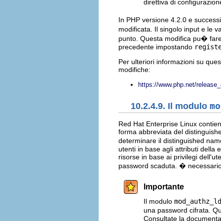
direttiva di configuraz
In PHP versione 4.2.0 e successive
modificata. Il singolo input e le 
punto. Questa modifica pu� fare 
precedente impostando
regist
Per ulteriori informazioni su ques
modifiche:
https://www.php.net/release
10.2.4.9. Il modulo
mo
Red Hat Enterprise Linux contie
forma abbreviata del distinguished
determinare il distinguished name 
utenti in base agli attributi dell
risorse in base ai privilegi dell
password scaduta. � necessario
Importante
Il modulo
mod_authz_l
una password cifrata. Qu
Consultate la document