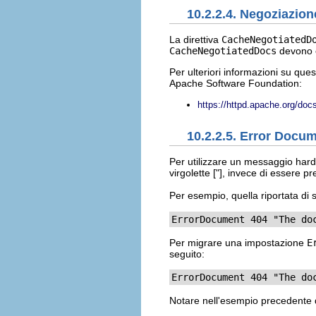
10.2.2.4. Negoziazion
La direttiva
CacheNegotiatedD
CacheNegotiatedDocs
devono e
Per ulteriori informazioni su que
Apache Software Foundation:
https://httpd.apache.org/do
10.2.2.5. Error Docu
Per utilizzare un messaggio hard
virgolette
["]
, invece di essere p
Per esempio, quella riportata di
ErrorDocument 404 "The do
Per migrare una impostazione
E
seguito:
ErrorDocument 404 "The do
Notare nell'esempio precedente d