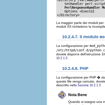
    SetHandler perl-script
PerlResponseHandler M
    Options +ExecCGI

</Directory>
La maggior parte dei moduli per
moduli XS richiedono la ricompil
10.2.4.7. Il modulo
mo
La configurazione per
mod_pyth
/etc/httpd/conf.d/python.c
dovete disporre dell'istruzione
I
.
10.2.1.3
10.2.4.8. PHP
La configurazione per PHP � st
questo file venga caricato, dovet
descritto nel
.
la Sezione 10.2.1.3
Nota Bene
Quando si esegue una mi