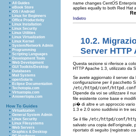
name changes CentOS Enterprise 
All Guides
eBook Store
applies equally to both Red Hat
iOS / Android
Re
Linux for Beginners
Indietro
Office Productivity
Linux Installation
Linux Security
Linux Utilities
Linux Virtualization
10.2. Migrazio
Linux Kernel
System/Network Admin
Server HTTP 
Programming
Scripting Languages
Development Tools
Web Development
Questa sezione si riferisce a col
GUI Toolkits/Desktop
HTTP Apache 1.3, utilizzato da 
Databases
Mail Systems
Se avete aggiornato il server da 
openSolaris
configurazione per il pacchetto 
Eclipse Documentation
/etc/httpd/conf/httpd.conf
Techotopia.com
Virtuatopia.com
Dipende da voi se utilizzare il nu
Answertopia.com
file esistente come base e modifi
pi� di altre e un approccio vario 
How To Guides
1.3 e 2.0 sono suddivisi in tre sez
Virtualization
General System Admin
Se il file
/etc/httpd/conf/htt
Linux Security
Linux Filesystems
salvato una copia dell'originale
Web Servers
riportato di seguito (registrato c
Graphics & Desktop