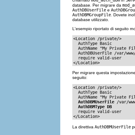
chiamato
mod_auth_dbm
in Serv
database. Per migrare da
mod_a
AuthDBUserFile
e
AuthDBGrou
AuthDBMGroupFile
. Dovete inol
database utilizzato.
L'esempio riportato di seguito m
<Location /private/>

  AuthType Basic

  AuthName "My Private Fil
  AuthDBUserFile /var/www/
  require valid-user

</Location>
Per migrare questa impostazione a
seguito:
<Location /private/>

  AuthType Basic

  AuthName "My Private Fil
AuthDBMUserFile
 /var/www
AuthDBMType DB
  require valid-user

</Location>
La direttiva
AuthDBMUserFile
pu