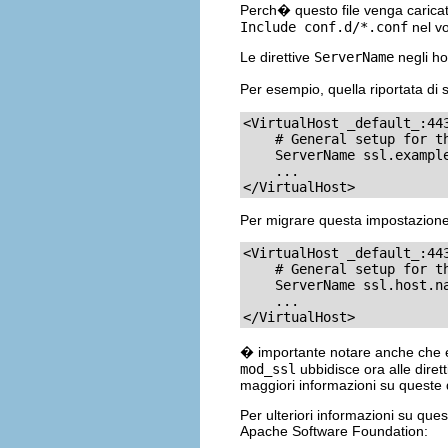
Perch� questo file venga caric
Include conf.d/*.conf
nel vo
Le direttive
ServerName
negli ho
Per esempio, quella riportata di
<VirtualHost _default_:443
    # General setup for th
    ServerName ssl.example
    ...

</VirtualHost>
Per migrare questa impostazione s
<VirtualHost _default_:443
    # General setup for th
    ServerName ssl.host.n
    ...

</VirtualHost>
� importante notare anche che e
mod_ssl
ubbidisce ora alle diret
maggiori informazioni su queste d
Per ulteriori informazioni su que
Apache Software Foundation: