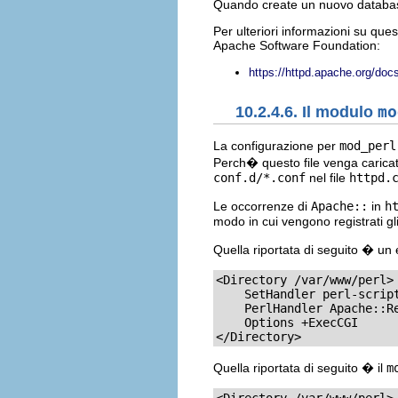
Quando create un nuovo datab
Per ulteriori informazioni su que
Apache Software Foundation:
https://httpd.apache.org/d
10.2.4.6. Il modulo
mo
La configurazione per
mod_perl
Perch� questo file venga caric
conf.d/*.conf
nel file
httpd.
Le occorrenze di
Apache::
in
h
modo in cui vengono registrati gl
Quella riportata di seguito � u
<Directory /var/www/perl>

    SetHandler perl-script
    PerlHandler Apache::Re
    Options +ExecCGI

</Directory>
Quella riportata di seguito � il
m
<Directory /var/www/perl>
