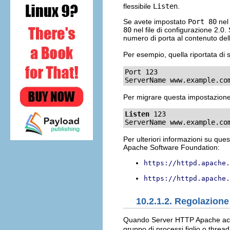
flessibile
Listen
.
Se avete impostato
Port 80
nel 
80
nel file di configurazione 2.0
numero di porta al contenuto dell
Per esempio, quella riportata di
Port 123

ServerName www.example.co
Per migrare questa impostazione s
Listen
 123

ServerName www.example.co
Per ulteriori informazioni su que
Apache Software Foundation:
https://httpd.apache.
https://httpd.apache.
10.2.1.2. Regolazione
Quando Server HTTP Apache accetta
gruppo di processi figlio o thr