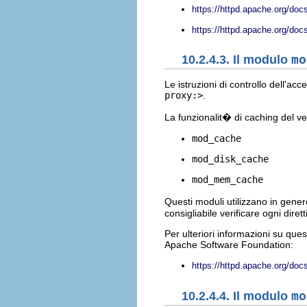
https://httpd.apache.org/do
https://httpd.apache.org/doc
10.2.4.3. Il modulo
mo
Le istruzioni di controllo dell'a
proxy:>
.
La funzionalit� di caching del ve
mod_cache
mod_disk_cache
mod_mem_cache
Questi moduli utilizzano in gener
consigliabile verificare ogni dire
Per ulteriori informazioni su que
Apache Software Foundation:
https://httpd.apache.org/do
10.2.4.4. Il modulo
mo