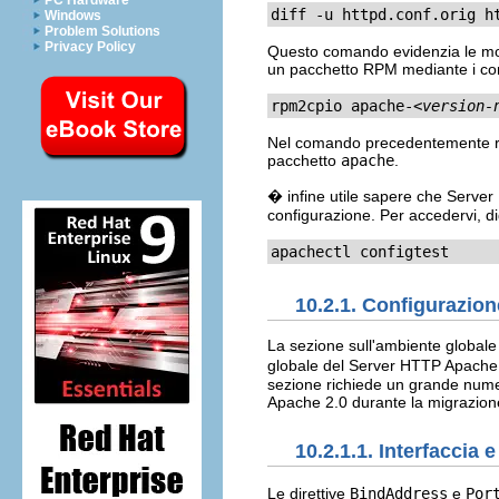
PC Hardware
diff -u httpd.conf.orig h
Windows
Problem Solutions
Privacy Policy
Questo comando evidenzia le modif
un pacchetto RPM mediante i c
rpm2cpio apache-
<version-
Nel comando precedentemente rip
pacchetto
apache
.
� infine utile sapere che Server 
configurazione. Per accedervi, di
apachectl configtest
10.2.1. Configurazion
La sezione sull'ambiente globale 
globale del Server HTTP Apache, c
sezione richiede un grande numer
Apache 2.0 durante la migrazione 
10.2.1.1. Interfaccia 
Le direttive
BindAddress
e
Por