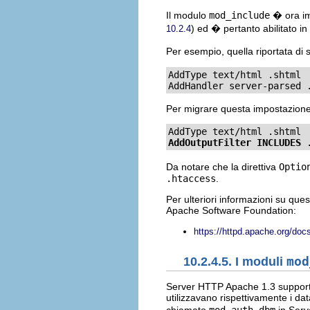
Il modulo
mod_include
� ora imp
) ed � pertanto abilitato i
10.2.4
Per esempio, quella riportata di
AddType text/html .shtml

AddHandler server-parsed 
Per migrare questa impostazione s
AddOutputFilter INCLUDES
 
Da notare che la direttiva
Optio
.htaccess
.
Per ulteriori informazioni su que
Apache Software Foundation:
https://httpd.apache.org/do
10.2.4.5. I moduli
mod
Server HTTP Apache 1.3 support
utilizzavano rispettivamente i d