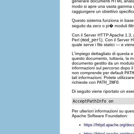
generare documenti HTML analizz
modo si apre una vasta gamma di 
raggiungere un obiettivo specific
Questo sistema funziona in base 
seguito da zero o pi� moduli
filt
Con il Server HTTP Apache 1.3, 
Perl (
mod_perl
). Con il Server 
quale serve i file statici — e vie
L'impiego dettagliato di questa e
questo documento, tuttavia, la mo
documento gestito da un modulo 
informazioni sul percorso dopo il 
non comprende per default
PATH
tali informazioni. Potete utilizzare
richieste con
PATH_INFO
.
Di seguito viene riportato un ese
AcceptPathInfo on
Per ulteriori informazioni su que
Apache Software Foundation:
https://httpd.apache.org/doc
https://httpd.apache.org/docs