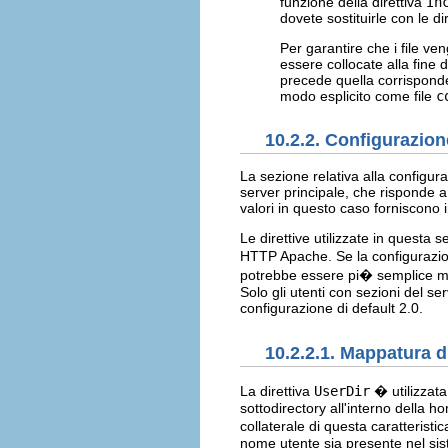
funzione della direttiva
In
dovete sostituirle con le di
Per garantire che i file veng
essere collocate alla fine d
precede quella corrispon
modo esplicito come file
c
10.2.2. Configurazion
La sezione relativa alla configura
server principale, che risponde a
valori in questo caso forniscono i
Le direttive utilizzate in questa 
HTTP Apache. Se la configurazion
potrebbe essere pi� semplice mo
Solo gli utenti con sezioni del s
configurazione di default 2.0.
10.2.2.1. Mappatura 
La direttiva
UserDir
� utilizzat
sottodirectory all'interno della h
collaterale di questa caratteris
nome utente sia presente nel sis