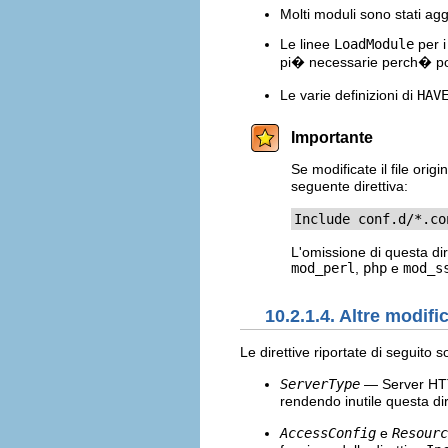
Molti moduli sono stati aggiu
Le linee
LoadModule
per i
pi� necessarie perch� poss
Le varie definizioni di
HAV
Importante
Se modificate il file ori
seguente direttiva:
Include conf.d/*.co
L'omissione di questa dir
mod_perl
,
php
e
mod_s
10.2.1.4. Altre modifi
Le direttive riportate di seguito
ServerType
— Server HT
rendendo inutile questa dir
AccessConfig
e
Resourc