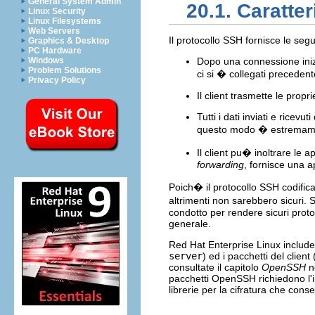
General System Admin
20.1. Caratte
Linux Security
Linux Filesystems
Web Servers
Il protocollo SSH fornisce le seg
Graphics & Desktop
PC Hardware
Windows
Dopo una connessione inizia
Problem Solutions
ci si � collegati preceden
Privacy Policy
Il client trasmette le prop
Tutti i dati inviati e ricevu
questo modo � estremamen
Il client pu� inoltrare le 
forwarding
, fornisce una a
Poich� il protocollo SSH codifica
altrimenti non sarebbero sicuri.
condotto per rendere sicuri proto
generale.
Red Hat Enterprise Linux includ
server
) ed i pacchetti del client 
consultate il capitolo
OpenSSH
n
pacchetti OpenSSH richiedono l'
librerie per la cifratura che con