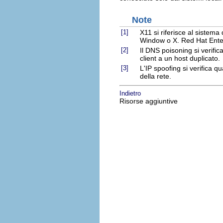
Note
[1]
X11 si riferisce al sistem
Window o X. Red Hat Ent
[2]
Il DNS poisoning si verifi
client a un host duplicato.
[3]
L'IP spoofing si verifica 
della rete.
Indietro
Risorse aggiuntive