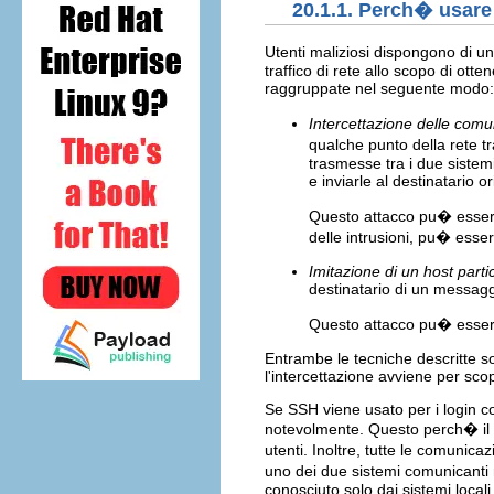
20.1.1. Perch� usar
Utenti maliziosi dispongono di un
traffico di rete allo scopo di ot
raggruppate nel seguente modo:
Intercettazione delle comu
qualche punto della rete t
trasmesse tra i due sistem
e inviarle al destinatario or
Questo attacco pu� essere s
delle intrusioni, pu� esse
Imitazione di un host parti
destinatario di un messaggi
Questo attacco pu� esser
Entrambe le tecniche descritte so
l'intercettazione avviene per scopi
Se SSH viene usato per i login con
notevolmente. Questo perch� il ser
utenti. Inoltre, tutte le comunicazi
uno dei due sistemi comunicanti
conosciuto solo dai sistemi locali