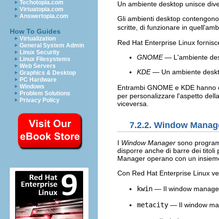
Techotopia.com
Un ambiente desktop unisce diver
Virtuatopia.com
Answertopia.com
Gli ambienti desktop contengono f
scritte, di funzionare in quell'amb
How To Guides
Virtualization
Red Hat Enterprise Linux fornisc
General System Admin
Linux Security
GNOME
— L'ambiente desk
Linux Filesystems
Web Servers
KDE
— Un ambiente desktop 
Graphics & Desktop
PC Hardware
Windows
Entrambi GNOME e KDE hanno dell
Problem Solutions
per personalizzare l'aspetto del
Privacy Policy
viceversa.
7.2.2. Window Manag
I
Window Manager
sono programmi
disporre anche di barre dei titol
Manager operano con un insieme d
Con Red Hat Enterprise Linux v
kwin
— Il window manag
metacity
— Il window m