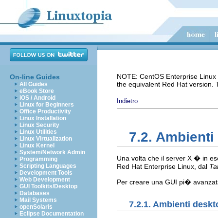
NOTE: CentOS Enterprise Linux i
On-line Guides
the equivalent Red Hat version.
All Guides
eBook Store
iOS / Android
Indietro
Linux for Beginners
Office Productivity
Linux Installation
Linux Security
Linux Utilities
7.2. Ambient
Linux Virtualization
Linux Kernel
System/Network Admin
Una volta che il server X � in e
Programming
Scripting Languages
Red Hat Enterprise Linux, dal
Ta
Development Tools
Web Development
Per creare una GUI pi� avanzata, 
GUI Toolkits/Desktop
Databases
Mail Systems
7.2.1. Ambienti deskt
openSolaris
Eclipse Documentation