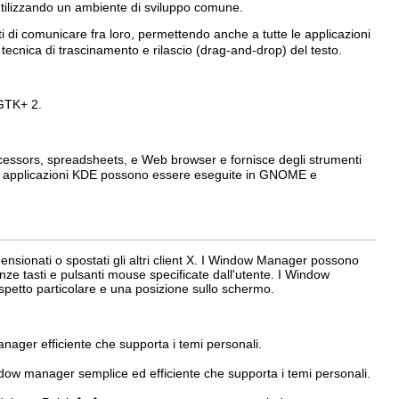
utilizzando un ambiente di sviluppo comune.
i di comunicare fra loro, permettendo anche a tutte le applicazioni
la tecnica di trascinamento e rilascio (drag-and-drop) del testo.
 GTK+ 2.
ssors, spreadsheets, e Web browser e fornisce degli strumenti
, le applicazioni KDE possono essere eseguite in GNOME e
ensionati o spostati gli altri client X. I Window Manager possono
nze tasti e pulsanti mouse specificate dall'utente. I Window
spetto particolare e una posizione sullo schermo.
ger efficiente che supporta i temi personali.
w manager semplice ed efficiente che supporta i temi personali.