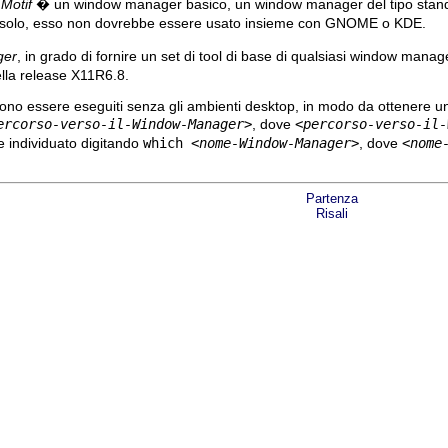
r
Motif
� un window manager basico, un window manager del tipo stan
solo, esso non dovrebbe essere usato insieme con GNOME o KDE.
ger
, in grado di fornire un set di tool di base di qualsiasi window ma
lla release X11R6.8.
o essere eseguiti senza gli ambienti desktop, in modo da ottenere una 
ercorso-verso-il-Window-Manager>
, dove
<percorso-verso-il-
 individuato digitando
which
<nome-Window-Manager>
, dove
<nome
Partenza
Risali