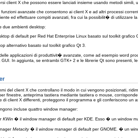
si client X che possono essere lanciati insieme usando metodi simili, 
unzioni avanzate che consentono ai client X e ad altri processi corrent
iente ed effettuare compiti avanzati, fra cui la possibilit� di utilizzare 
e due ambienti desktop:
top di default per Red Hat Enterprise Linux basato sul toolkit grafico
alternativo basato sul toolkit grafico Qt 3.
e applicazioni di produttivit� avanzate, come ad esempio word proce
la GUI. In aggiunta, se entrambi GTK+ 2 e le librerie Qt sono presenti
er
 del client X che controllano il modo in cui vengono posizionati, ridim
i per finestre, anteprima tastiera mediante tastiera o mouse, corrisponde
i client X differenti, proteggono il programma e gli conferiscono un a
engono incluse quattro window manager:
er
KWin
� il window manager di default per KDE. Esso � un window mana
anager
Metacity
� il window manager di default per GNOME. � un windo