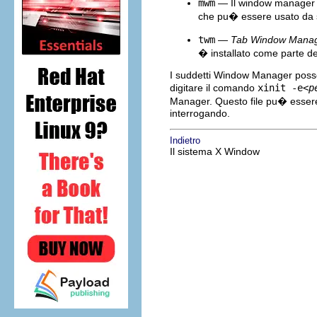
mwm
— Il window manage
che pu� essere usato da 
twm
—
Tab Window Mana
� installato come parte de
I suddetti Window Manager posson
digitare il comando
xinit -e
<p
Manager. Questo file pu� essere
interrogando.
Indietro
Il sistema X Window