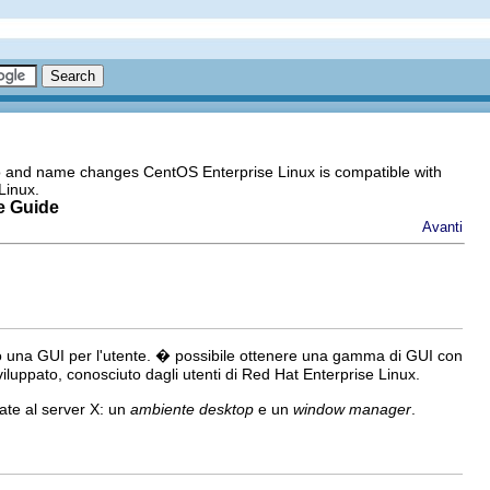
go and name changes CentOS Enterprise Linux is compatible with
Linux.
e Guide
Avanti
ndo una GUI per l'utente. � possibile ottenere una gamma di GUI con
viluppato, conosciuto dagli utenti di Red Hat Enterprise Linux.
gate al server X: un
ambiente desktop
e un
window manager
.