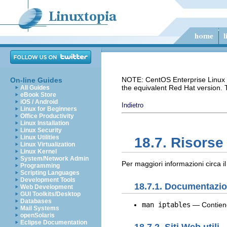
NOTE: CentOS Enterprise Linux i
On-line Guides
the equivalent Red Hat version.
All Guides
eBook Store
iOS / Android
Indietro
Linux for Beginners
Office Productivity
Linux Installation
Linux Security
Linux Utilities
18.7. Risorse
Linux Virtualization
Linux Kernel
System/Network Admin
Per maggiori informazioni circa il
Programming
Scripting Languages
Development Tools
18.7.1. Documentazion
Web Development
GUI Toolkits/Desktop
Databases
man iptables
— Contiene
Mail Systems
openSolaris
Eclipse Documentation