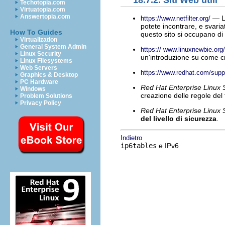
18.7.2. Siti Web utili
Techotopia.com
Virtuatopia.com
Answertopia.com
— La
https://www.netfilter.org/
potete incontrare, e svaria
How To Guides
questo sito si occupano di a
Virtualization
General System Admin
https:// www.linuxnewbie.org
Linux Security
un'introduzione su come c
Linux Filesystems
Web Servers
https://www.redhat.com/suppo
Graphics & Desktop
PC Hardware
Red Hat Enterprise Linux 
Windows
creazione delle regole del f
Problem Solutions
Privacy Policy
Red Hat Enterprise Linux 
del livello di sicurezza
.
Indietro
ip6tables
e IPv6