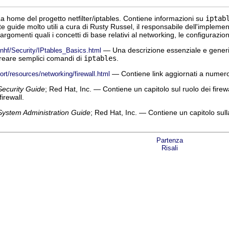
 home del progetto netfilter/iptables. Contiene informazioni su
iptab
te guide molto utili a cura di Rusty Russel, il responsabile dell'implem
rgomenti quali i concetti di base relativi al networking, le configurazioni
— Una descrizione essenziale e generica
/nhf/Security/IPtables_Basics.html
reare semplici comandi di
iptables
.
— Contiene link aggiornati a numerose
rt/resources/networking/firewall.html
Security Guide
; Red Hat, Inc. — Contiene un capitolo sul ruolo dei firewal
irewall.
System Administration Guide
; Red Hat, Inc. — Contiene un capitolo sul
Partenza
Risali