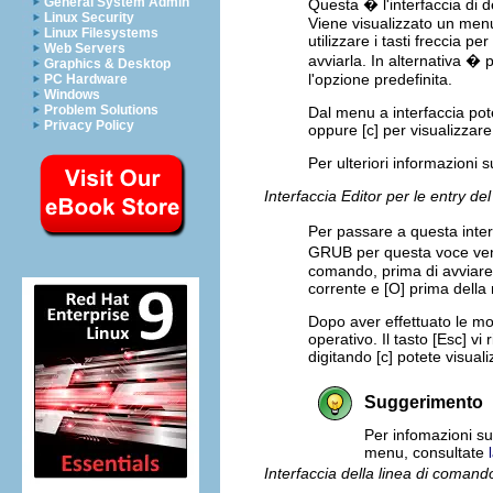
General System Admin
Questa � l'interfaccia di 
Linux Security
Viene visualizzato un menu 
Linux Filesystems
utilizzare i tasti freccia 
Web Servers
avviarla. In alternativa � 
Graphics & Desktop
l'opzione predefinita.
PC Hardware
Windows
Problem Solutions
Dal menu a interfaccia pote
Privacy Policy
oppure
[c]
per visualizzare
Per ulteriori informazioni 
Interfaccia Editor per le entry d
Per passare a questa inte
GRUB per questa voce veng
comando, prima di avviare 
corrente e
[O]
prima della 
Dopo aver effettuato le mo
operativo. Il tasto
[Esc]
vi 
digitando
[c]
potete visuali
Suggerimento
Per infomazioni su
menu, consultate
Interfaccia della linea di comand