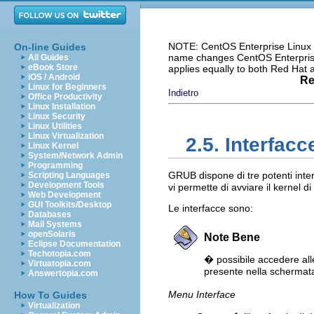
NOTE: CentOS Enterprise Linux i
On-line Guides
name changes CentOS Enterprise 
All Guides
eBook Store
applies equally to both Red Hat
iOS / Android
Re
Linux for Beginners
Indietro
Office Productivity
Linux Installation
Linux Security
Linux Utilities
Linux Virtualization
2.5. Interfac
Linux Kernel
System/Network Admin
Programming
GRUB dispone di tre potenti inter
Scripting Languages
Development Tools
vi permette di avviare il kernel d
Web Development
GUI Toolkits/Desktop
Le interfacce sono:
Databases
Mail Systems
openSolaris
Note Bene
Eclipse Documentation
Techotopia.com
� possibile accedere all
Virtuatopia.com
presente nella schermat
Answertopia.com
Menu Interface
How To Guides
Virtualization