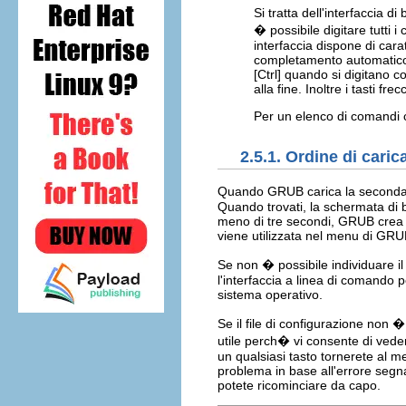
Si tratta dell'interfaccia 
� possibile digitare tutt
interfaccia dispone di carat
completamento automatico 
[Ctrl]
quando si digitano 
alla fine. Inoltre i tasti frec
Per un elenco di comandi 
2.5.1. Ordine di cari
Quando GRUB carica la seconda fa
Quando trovati, la schermata di b
meno di tre secondi, GRUB crea u
viene utilizzata nel menu di GRUB,
Se non � possibile individuare i
l'interfaccia a linea di comando 
sistema operativo.
Se il file di configurazione non 
utile perch� vi consente di veder
un qualsiasi tasto tornerete al m
problema in base all'errore segn
potete ricominciare da capo.