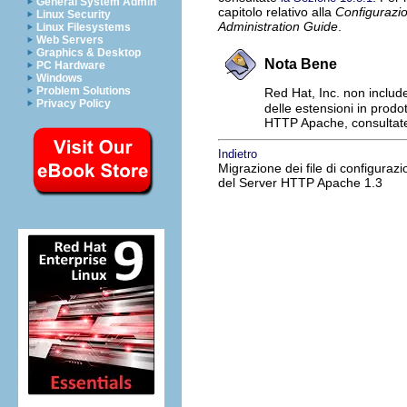
General System Admin
capitolo relativo alla
Configurazi
Linux Security
Administration Guide
.
Linux Filesystems
Web Servers
Graphics & Desktop
Nota Bene
PC Hardware
Windows
Problem Solutions
Red Hat, Inc. non includ
Privacy Policy
delle estensioni in prodo
HTTP Apache, consultat
Indietro
Migrazione dei file di configuraz
del Server HTTP Apache 1.3