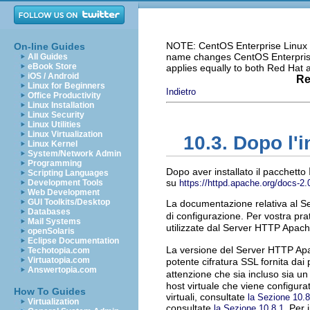
NOTE: CentOS Enterprise Linux i
On-line Guides
name changes CentOS Enterprise 
All Guides
eBook Store
applies equally to both Red Hat
iOS / Android
Re
Linux for Beginners
Indietro
Office Productivity
Linux Installation
Linux Security
Linux Utilities
Linux Virtualization
10.3. Dopo l'i
Linux Kernel
System/Network Admin
Programming
Dopo aver installato il pacchetto
Scripting Languages
su
Development Tools
https://httpd.apache.org/docs-2.
Web Development
GUI Toolkits/Desktop
La documentazione relativa al Se
Databases
di configurazione. Per vostra prat
Mail Systems
utilizzate dal Server HTTP Apach
openSolaris
Eclipse Documentation
La versione del Server HTTP Apac
Techotopia.com
Virtuatopia.com
potente cifratura SSL fornita dai
Answertopia.com
attenzione che sia incluso sia 
host virtuale che viene configurat
How To Guides
virtuali, consultate
la Sezione 10.8
Virtualization
consultate
. Per 
la Sezione 10.8.1