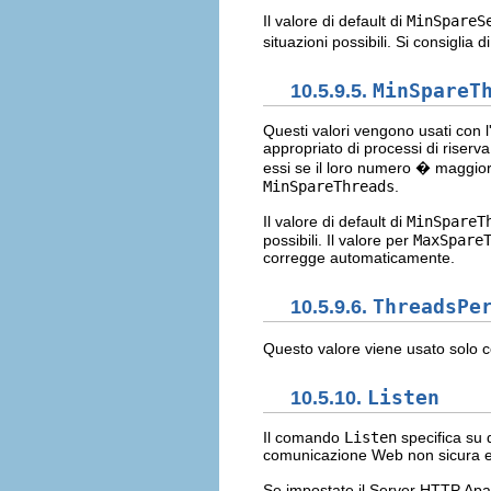
Il valore di default di
MinSpareS
situazioni possibili. Si consiglia
10.5.9.5.
MinSpareT
Questi valori vengono usati con
appropriato di processi di riserva
essi se il loro numero � maggior
MinSpareThreads
.
Il valore di default di
MinSpareT
possibili. Il valore per
MaxSpare
corregge automaticamente.
10.5.9.6.
ThreadsPe
Questo valore viene usato solo
10.5.10.
Listen
Il comando
Listen
specifica su q
comunicazione Web non sicura e
Se impostate il Server HTTP Apach