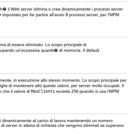
ich� il Web server elimina o crea dinamicamente i processi server
impostato per far partire all'avvio
8
processi server, per l'MPM
ma di essere eliminato. Lo scopo principale di
upando un'eccessiva quantit� di memoria. Il default
eamente, in esecuzione allo stesso momento. Lo scopo principale per
lia di mantenere alto questo valore, per server molto occupati. Il
 che il valore di
MaxClients
ecceda
256
quando si usa l'MPM
ti dinamicamente al carico di lavoro mantenendo un numero
o di server in attesa di richiesta che vengono eliminati se superano