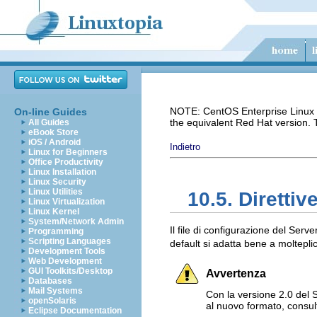
NOTE: CentOS Enterprise Linux i
On-line Guides
the equivalent Red Hat version.
All Guides
eBook Store
iOS / Android
Indietro
Linux for Beginners
Office Productivity
Linux Installation
Linux Security
Linux Utilities
10.5. Direttiv
Linux Virtualization
Linux Kernel
System/Network Admin
Il file di configurazione del Se
Programming
Scripting Languages
default si adatta bene a moltepl
Development Tools
Web Development
GUI Toolkits/Desktop
Avvertenza
Databases
Mail Systems
Con la versione 2.0 del 
openSolaris
al nuovo formato, consu
Eclipse Documentation