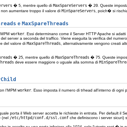
ervers
�
5
, mentre quello di
MaxSpareServers
�
20
. Queste imposta
 di non aumentare troppo il valore di
MinSpareServers
, poich� si rischi
hreads
e
MaxSpareThreads
 l'MPM
worker
. Essi determinano come il Server HTTP Apache si adatt
 del server a seconda del traffico. Viene eseguita la verifica del numero 
e del valore di
MaxSpareThreads
, alternativamente vengono creati altr
hreads
�
25
, mentre quello di
MaxSpareThreads
�
75
. Queste impost
Threads
deve essere maggiore o uguale alla somma di
MinSpareThre
rChild
 con l'MPM
worker
. Esso imposta il numero di trhead all'interno di ogni p
uale porta il Web server accetta le richieste in entrata. Per default il 
 (nel
/etc/httpd/conf.d/ssl.conf
che definiscono i server sicuri)
e in ascolto su una porta inferiore alla 1024, solo l'utente root � in gra