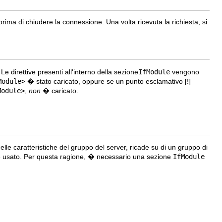
rima di chiudere la connessione. Una volta ricevuta la richiesta, si
e direttive presenti all'interno della sezione
IfModule
vengono
Module>
� stato caricato, oppure se un punto esclamativo
[!]
Module>
,
non
� caricato.
lle caratteristiche del gruppo del server, ricade su di un gruppo di
ne usato. Per questa ragione, � necessario una sezione
IfModule