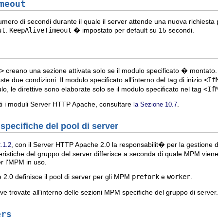
meout
umero di secondi durante il quale il server attende una nuova richiesta p
ut
.
KeepAliveTimeout
� impostato per default su 15 secondi.
>
creano una sezione attivata solo se il modulo specificato � montato. L
te due condizioni. Il modulo specificato all'interno del tag di inizio
<If
, le direttive sono elaborate solo se il modulo specificato nel tag
<If
nti i moduli Server HTTP Apache, consultare
.
la Sezione 10.7
 specifiche del pool di server
, con il Server HTTP Apache 2.0 la responsabilit� per la gestione de
.1.2
ristiche del gruppo del server differisce a seconda di quale MPM vie
er l'MPM in uso.
2.0 definisce il pool di server per gli MPM
prefork
e
worker
.
ive trovate all'interno delle sezioni MPM specifiche del gruppo di server.
ers