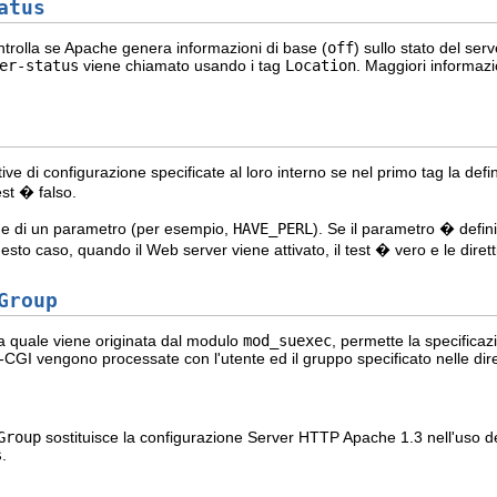
atus
trolla se Apache genera informazioni di base (
off
) sullo stato del ser
er-status
viene chiamato usando i tag
Location
. Maggiori informaz
ttive di configurazione specificate al loro interno se nel primo tag la def
est � falso.
e di un parametro (per esempio,
HAVE_PERL
). Se il parametro � defi
questo caso, quando il Web server viene attivato, il test � vero e le dire
Group
la quale viene originata dal modulo
mod_suexec
, permette la specificaz
CGI vengono processate con l'utente ed il gruppo specificato nelle dir
Group
sostituisce la configurazione Server HTTP Apache 1.3 nell'uso de
s
.