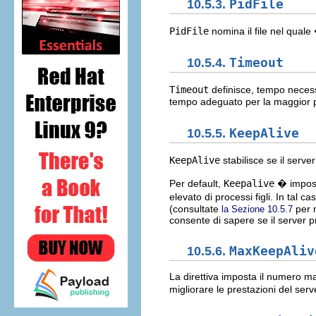
10.5.3.
PidFile
PidFile
nomina il file nel quale
10.5.4.
Timeout
Timeout
definisce, tempo necess
tempo adeguato per la maggior pa
10.5.5.
KeepAlive
KeepAlive
stabilisce se il serv
Per default,
Keepalive
� impos
elevato di processi figli. In tal ca
(consultate
per m
la Sezione 10.5.7
consente di sapere se il server p
10.5.6.
MaxKeepAliv
La direttiva imposta il numero ma
migliorare le prestazioni del serv