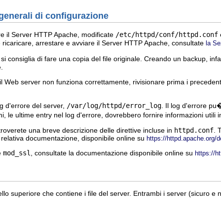
generali di configurazione
re il Server HTTP Apache, modificate
/etc/httpd/conf/httpd.conf
 ricaricare, arrestare e avviare il Server HTTP Apache, consultate
la Se
si consiglia di fare una copia del file originale. Creando un backup, inf
e.
 Web server non funziona correttamente, rivisionare prima i precedent
g d'errore del server,
/var/log/httpd/error_log
. Il log d'errore p
, le ultime entry nel log d'errore, dovrebbero fornire informazioni utili
roverete una breve descrizione delle direttive incluse in
httpd.conf
. 
a relativa documentazione, disponibile online su
https://httpd.apache.org/d
ve
mod_ssl
, consultate la documentazione disponibile online su
https://
ello superiore che contiene i file del server. Entrambi i server (sicuro e