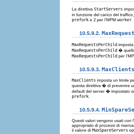
La direttiva
StartServers
impos
in funzione del carico del traffi
prefork
e
2
per l'MPM
worker
.
10.5.9.2.
MaxReques
MaxRequestsPerChild
imposta 
MaxRequestsPerChild
� quello
MaxRequestsPerChild
per l'M
10.5.9.3.
MaxClient
MaxClients
imposta un limite p
questa direttiva � di prevenire u
default del server � impostato s
prefork
.
10.5.9.4.
MinSpareS
Questi valori vengono usati con
appropriato di processi di riserv
il valore di
MaxSpareServers
opp