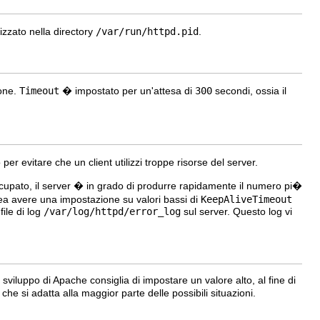
izzato nella directory
/var/run/httpd.pid
.
ione.
Timeout
� impostato per un'attesa di
300
secondi, ossia il
r evitare che un client utilizzi troppe risorse del server.
cupato, il server � in grado di produrre rapidamente il numero pi�
a avere una impostazione su valori bassi di
KeepAliveTimeout
 file di log
/var/log/httpd/error_log
sul server. Questo log vi
sviluppo di Apache consiglia di impostare un valore alto, al fine di
 che si adatta alla maggior parte delle possibili situazioni.