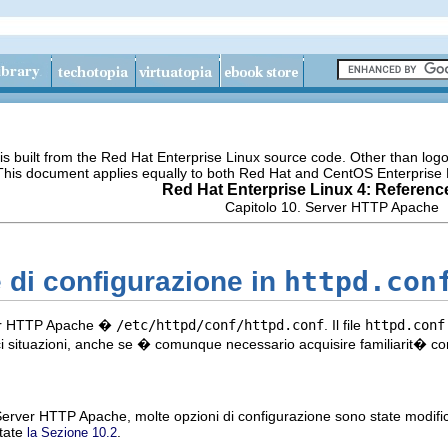
s built from the Red Hat Enterprise Linux source code. Other than lo
 This document applies equally to both Red Hat and CentOS Enterprise 
Red Hat Enterprise Linux 4: Referenc
Capitolo 10. Server HTTP Apache
httpd.con
e di configurazione in
rver HTTP Apache �
/etc/httpd/conf/httpd.conf
. Il file
httpd.conf
ici situazioni, anche se � comunque necessario acquisire familiarit� co
Server HTTP Apache, molte opzioni di configurazione sono state modifica
ltate
.
la Sezione 10.2