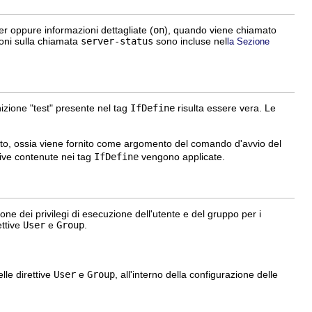
ver oppure informazioni dettagliate (
on
), quando viene chiamato
ioni sulla chiamata
server-status
sono incluse nel
la Sezione
inizione "test" presente nel tag
IfDefine
risulta essere vera. Le
nito, ossia viene fornito come argomento del comando d'avvio del
ttive contenute nei tag
IfDefine
vengono applicate.
ione dei privilegi di esecuzione dell'utente e del gruppo per i
ettive
User
e
Group
.
lle direttive
User
e
Group
, all'interno della configurazione delle