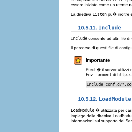
essere iniziato come un utente 
La direttiva
Listen
pu� inoltre es
10.5.11.
Include
Include
consente ad altri file di
Il percorso di questi file di conf
Importante
Perch� il server utilizzi
Environment
di
http.c
Include conf.d/*.co
10.5.12.
LoadModule
LoadModule
� utilizzata per ca
impiego della direttiva
LoadModu
informazioni sul supporto del S