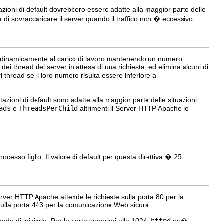
zioni di default dovrebbero essere adatte alla maggior parte delle
a di sovraccaricare il server quando il traffico non � eccessivo.
i dinamicamente al carico di lavoro mantenendo un numero
dei thread del server in attesa di una richiesta, ed elimina alcuni di
i thread se il loro numero risulta essere inferiore a
azioni di default sono adatte alla maggior parte delle situazioni
ads
e
ThreadsPerChild
altrimenti il Server HTTP Apache lo
rocesso figlio. Il valore di default per questa direttiva �
25
.
Server HTTP Apache attende le richieste sulla porta 80 per la
 sulla porta 443 per la comunicazione Web sicura.
do di iniziarlo. Per le porte superiori alla 1024,
httpd
pu�