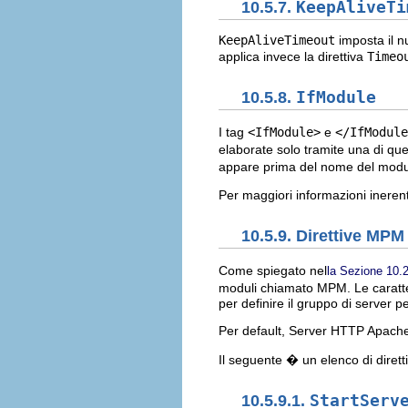
10.5.7.
KeepAliveTi
KeepAliveTimeout
imposta il n
applica invece la direttiva
Timeo
10.5.8.
IfModule
I tag
<IfModule>
e
</IfModule
elaborate solo tramite una di ques
appare prima del nome del modulo
Per maggiori informazioni inere
10.5.9. Direttive MPM
Come spiegato nel
la Sezione 10.2
moduli chiamato MPM. Le caratte
per definire il gruppo di server p
Per default, Server HTTP Apache 
Il seguente � un elenco di dirett
10.5.9.1.
StartServ