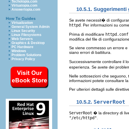
Techotopia.com
Virtuatopia.com
10.5.1. Suggerimenti 
Answertopia.com
How To Guides
Se avete necessit� di configura
Virtualization
httpd
. Per informazioni su come
General System Admin
Linux Security
Prima di modificare
httpd.conf
Linux Filesystems
modifica del file di configurazion
Web Servers
Graphics & Desktop
PC Hardware
Se viene commesso un errore e il
Windows
siano errori di battitura.
Problem Solutions
Privacy Policy
Successivamente controllare il lo
esperienza. Se avete dei problemi
Nelle sottosezioni che seguono, t
informazioni potete consultare l
Per ulteriori dettagli sulle diretti
10.5.2.
ServerRoot
ServerRoot
� la directory di liv
"/etc/httpd"
.