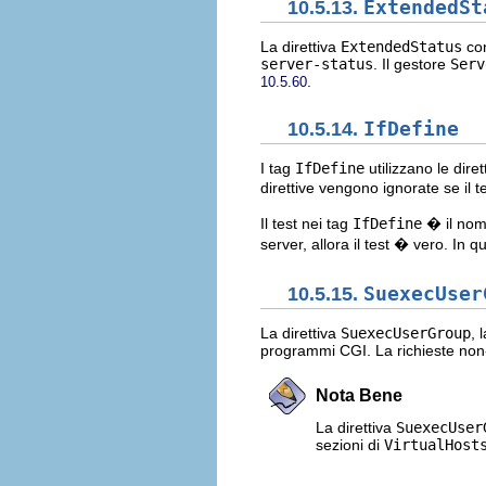
10.5.13.
ExtendedSt
La direttiva
ExtendedStatus
con
server-status
. Il gestore
Serv
.
10.5.60
10.5.14.
IfDefine
I tag
IfDefine
utilizzano le dire
direttive vengono ignorate se il t
Il test nei tag
IfDefine
� il nom
server, allora il test � vero. In 
10.5.15.
SuexecUser
La direttiva
SuexecUserGroup
, 
programmi CGI. La richieste non-
Nota Bene
La direttiva
SuexecUser
sezioni di
VirtualHost