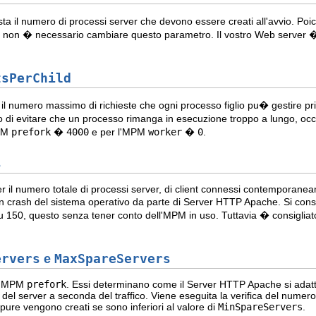
ta il numero di processi server che devono essere creati all'avvio. Po
co, non � necessario cambiare questo parametro. Il vostro Web server � 
tsPerChild
il numero massimo di richieste che ogni processo figlio pu� gestire pri
 di evitare che un processo rimanga in esecuzione troppo a lungo, occ
PM
prefork
�
4000
e per l'MPM
worker
�
0
.
s
er il numero totale di processi server, di client connessi contemporan
n crash del sistema operativo da parte di Server HTTP Apache. Si consig
u 150, questo senza tener conto dell'MPM in uso. Tuttavia � consigliato
ervers
e
MaxSpareServers
 l'MPM
prefork
. Essi determinano come il Server HTTP Apache si adat
a del server a seconda del traffico. Viene eseguita la verifica del numer
ure vengono creati se sono inferiori al valore di
MinSpareServers
.