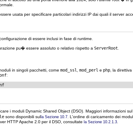
normale.
sere usata per specificare particolari indirizzi IP dai quali il server acc
 configurazione di essere inclusi in fase di runtime.
igurazione pu� essere assoluto o relativo rispetto a
ServerRoot
.
 moduli in singoli pacchetti, come
mod_ssl
,
mod_perl
e
php
, la direttiv
onf
:
nf
ricare i moduli Dynamic Shared Object (DSO). Maggiori informazioni su
le
sono disponibili sul
. L'ordine di caricamento dei modu
la Sezione 10.7
erver HTTP Apache 2.0 per il DSO, consultate
.
la Sezione 10.2.1.3