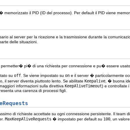
 � memorizzato il PID (ID del processo). Per default il PID viene memor
ario al server per la ricezione e la trasmissione durante la comunicaz
rte delle situazioni.
er permetter� pi� di una richiesta per connessione e pu� essere usato pe
tato su
off
. Se viene impostato su
on
e il server � particolarmente oc
so, il server diventa piuttosto lento. Se abilitate
Keepalive
, � buona ide
aggiori informazioni sulla direttiva
KeepAliveTimeout
) e controllate i
resenta una carenza di processi figli.
eRequests
ssimo di richieste accettate su ogni connessione persistente. Il team di 
er.
MaxKeepAliveRequests
� impostato per default su
100
, un valore