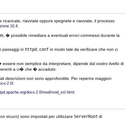
e ricaricate, riavviate oppure spegnete e riavviate, il processo
.
zione 10.4
atti, � possibile rimediare a eventuali errori commessi durante la
i passaggi in
httpd.conf
in modo tale da verificare che non ci
u� essere non semplice da interpretare, dipende dal vostro livello di
 inerenti a ci� che � accaduto.
Tali descrizioni non sono approfondite. Per reperire maggiori
.
ocs-2.0/
.
httpd.apache.org/docs-2.0/mod/mod_ssl.html
 non sicuro) sono impostati per utilizzare
ServerRoot
di