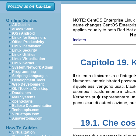
NOTE: CentOS Enterprise Linux i
On-line Guides
name changes CentOS Enterprise 
All Guides
eBook Store
applies equally to both Red Hat
iOS / Android
Re
Linux for Beginners
Indietro
Office Productivity
Linux Installation
Linux Security
Linux Utilities
Linux Virtualization
Capitolo 19. 
Linux Kernel
System/Network Admin
Programming
Il sistema di sicurezza e l'inte
Scripting Languages
Development Tools
Numerosi amministratori possono 
Web Development
il quale essi vengono usati. L'au
GUI Toolkits/Desktop
esempio il trasferimento in chiar
Databases
Kerberos pu� rappresentare un mo
Mail Systems
openSolaris
poco sicuri di autenticazione, a
Eclipse Documentation
Techotopia.com
Virtuatopia.com
Answertopia.com
19.1. Che co
How To Guides
Virtualization