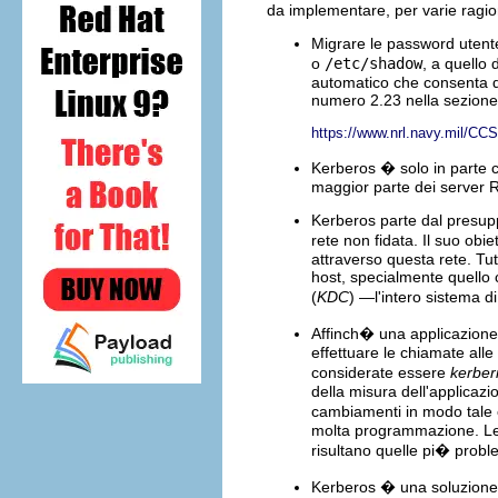
da implementare, per varie ragio
Migrare le password uten
o
/etc/shadow
, a quello
automatico che consenta d
numero 2.23 nella sezione
https://www.nrl.navy.mil/CCS
Kerberos � solo in parte c
maggior parte dei server R
Kerberos parte dal presupp
rete non fidata. Il suo obi
attraverso questa rete. Tut
host, specialmente quello 
(
KDC
) —l'intero sistema d
Affinch� una applicazione
effettuare le chiamate all
considerate essere
kerberi
della misura dell'applicazi
cambiamenti in modo tale 
molta programmazione. Le 
risultano quelle pi� probl
Kerberos � una soluzione c