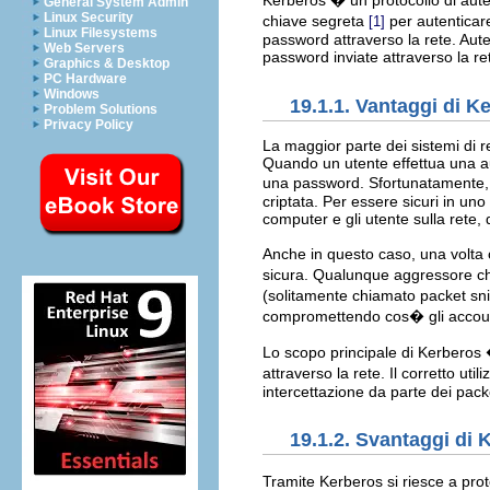
Kerberos � un protocollo di auten
General System Admin
Linux Security
chiave segreta
per autenticare
[1]
Linux Filesystems
password attraverso la rete. Aute
Web Servers
password inviate attraverso la re
Graphics & Desktop
PC Hardware
Windows
19.1.1. Vantaggi di K
Problem Solutions
Privacy Policy
La maggior parte dei sistemi di 
Quando un utente effettua una a
una password. Sfortunatamente, l
criptata. Per essere sicuri in uno
computer e gli utente sulla rete, 
Anche in questo caso, una volta 
sicura. Qualunque aggressore che
(solitamente chiamato packet sni
compromettendo cos� gli account d
Lo scopo principale di Kerberos �
attraverso la rete. Il corretto uti
intercettazione da parte dei packe
19.1.2. Svantaggi di 
Tramite Kerberos si riesce a prot