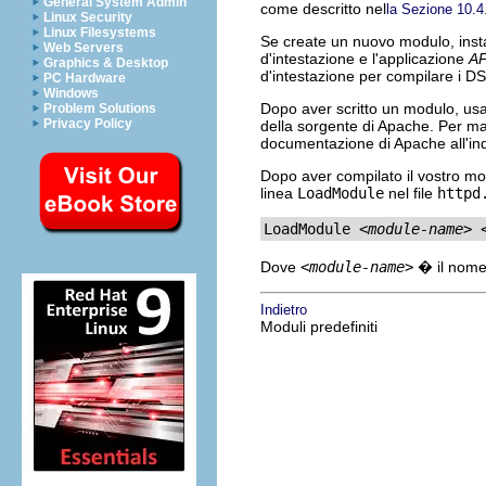
General System Admin
come descritto nel
la Sezione 10.4
Linux Security
Linux Filesystems
Se create un nuovo modulo, insta
Web Servers
d'intestazione e l'applicazione
AP
Graphics & Desktop
d'intestazione per compilare i D
PC Hardware
Windows
Dopo aver scritto un modulo, us
Problem Solutions
Privacy Policy
della sorgente di Apache. Per m
documentazione di Apache all'in
Dopo aver compilato il vostro mod
linea
LoadModule
nel file
httpd
LoadModule 
<module-name> 
Dove
<module-name>
� il nome
Indietro
Moduli predefiniti