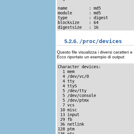
name         : md5

module       : md5

type         : digest

blocksize    : 64

digestsize   : 16
5.2.6.
/proc/devices
Questo file visualizza i diversi caratteri e
Ecco riportato un esempio di output:
Character devices:

  1 mem

  4 /dev/vc/0

  4 tty

  4 ttyS

  5 /dev/tty

  5 /dev/console

  5 /dev/ptmx

  7 vcs

 10 misc

 13 input

 29 fb

 36 netlink

128 ptm

136 pts
