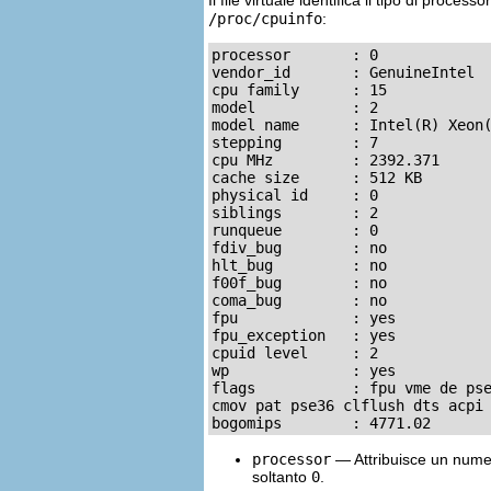
Il file virtuale identifica il tipo di proc
/proc/cpuinfo
:
processor	: 0

vendor_id	: GenuineIntel

cpu family	: 15

model		: 2

model name	: Intel(R) Xeon(TM) CPU 2.40GHz

stepping	: 7

cpu MHz		: 2392.371

cache size	: 512 KB

physical id	: 0

siblings	: 2

runqueue	: 0

fdiv_bug	: no

hlt_bug		: no

f00f_bug	: no

coma_bug	: no

fpu		: yes

fpu_exception	: yes

cpuid level	: 2

wp		: yes

flags		: fpu vme de pse tsc msr pae mce cx8 apic sep mtrr pge mca 

cmov pat pse36 clflush dts acpi 
bogomips	: 4771.02
processor
— Attribuisce un numer
soltanto
0
.