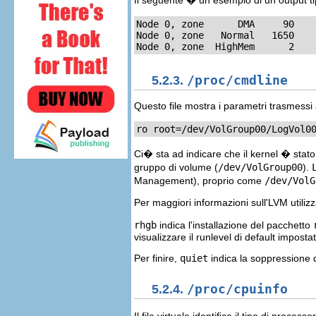
Il seguente � un esempio di un output ti
Node 0, zone      DMA     90    
Node 0, zone   Normal   1650    
Node 0, zone  HighMem      2   
5.2.3.
/proc/cmdline
Questo file mostra i parametri trasmessi
ro root=/dev/VolGroup00/LogVol0
Ci� sta ad indicare che il kernel � stato
gruppo di volume (
/dev/VolGroup00
).
Management), proprio come
/dev/VolG
Per maggiori informazioni sull'LVM utili
rhgb
indica l'installazione del pacchetto
visualizzare il runlevel di default impost
Per finire,
quiet
indica la soppressione d
5.2.4.
/proc/cpuinfo