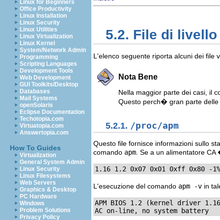
Linux for Beginners
Office Productivity
Linux Installation
Linux Security
Linux Utilities
5.2. File di livel
Linux Virtualization
Linux Kernel
System/Network Admin
L'elenco seguente riporta alcuni dei file vi
Programming
Scripting Languages
Development Tools
Nota Bene
Web Development
GUI Toolkits/Desktop
Databases
Nella maggior parte dei casi, il c
Mail Systems
Questo perch� gran parte delle 
openSolaris
Eclipse Documentation
Techotopia.com
5.2.1.
/proc/apm
Virtuatopia.com
Answertopia.com
Questo file fornisce informazioni sullo st
How To Guides
comando
apm
. Se a un alimentatore CA �
Virtualization
General System Admin
1.16 1.2 0x07 0x01 0xff 0x80 -1
Linux Security
Linux Filesystems
Web Servers
L'esecuzione del comando
apm -v
in ta
Graphics & Desktop
PC Hardware
APM BIOS 1.2 (kernel driver 1.16
Windows
AC on-line, no system battery
Problem Solutions
Privacy Policy