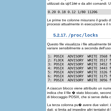
utilizzati da
uptime
e da altri comandi. U
0.20 0.18 0.12 1/80 11206
Le prime tre colonne misurano il grado di
processi attualmente in esecuzione e il n
5.2.17.
/proc/locks
Questo file visualizza i file attualmente 
variare sensibilmente a seconda dell'uso 
1: POSIX  ADVISORY  WRITE 3568 f
2: FLOCK  ADVISORY  WRITE 3517 f
3: POSIX  ADVISORY  WRITE 3452 f
4: POSIX  ADVISORY  WRITE 3443 f
5: POSIX  ADVISORY  WRITE 3326 f
6: POSIX  ADVISORY  WRITE 3175 f
7: POSIX  ADVISORY  WRITE 3056 
A ciascun blocco viene attribuito un numero
indica che il file � stato bloccato, seco
di bloccaggio POSIX, che si serve della
La terza colonna pu� avere due valori:
dati; si limita ad impedire altri tentativi d