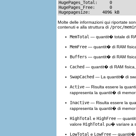
HugePages_Total:     0

HugePages_Free:      0

Hugepagesize:     4096 kB
Molte delle informazioni qui riportate so
contenuti e alla struttura di
/proc/memi
MemTotal
— quantit� totale di RAM
MemFree
— quantit� di RAM fisica, 
Buffers
— quantit� di RAM fisica, m
Cached
— quantit� di RAM fisica, 
SwapCached
— La quantit� di swap
Active
— Risulta essere la quanti
rappresenta la quantit� di memoria
Inactive
— Risulta essere la quan
rappresenta la quantit� di memoria
HighTotal
e
HighFree
— quantit�
valore
HighTotal
pu� variare a se
LowTotal
e
LowFree
— quantit� di