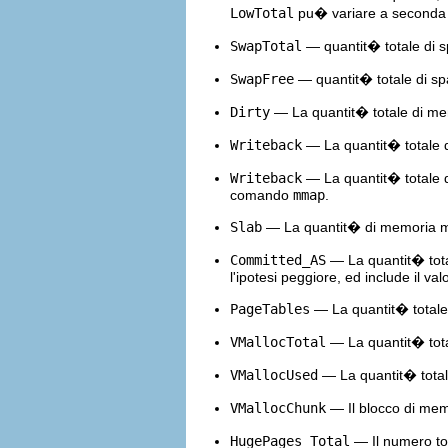
LowTotal
pu� variare a seconda de
SwapTotal
— quantit� totale di sp
SwapFree
— quantit� totale di spa
Dirty
— La quantit� totale di memo
Writeback
— La quantit� totale di
Writeback
— La quantit� totale di 
comando
mmap
.
Slab
— La quantit� di memoria misura
Committed_AS
— La quantit� total
l'ipotesi peggiore, ed include il v
PageTables
— La quantit� totale d
VMallocTotal
— La quantit� totale
VMallocUsed
— La quantit� totale 
VMallocChunk
— Il blocco di memo
HugePages_Total
— Il numero tot