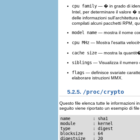
cpu family
— � in grado di identi
Intel, per determinare il valore �
delle informazioni sull'architettu
compilati alcuni pacchetti RPM, qu
model name
— mostra il nome com
cpu MHz
— Mostra l'esatta velocit
cache size
— mostra la quantit� d
siblings
— Visualizza il numero d
flags
— definisce svariate caratte
elaborare istruzioni MMX.
5.2.5.
/proc/crypto
Questo file elenca tutte le informazioni in
seguito viene riportato un esempio di fil
name         : sha1

module       : kernel

type         : digest

blocksize    : 64

digestsize   : 20
