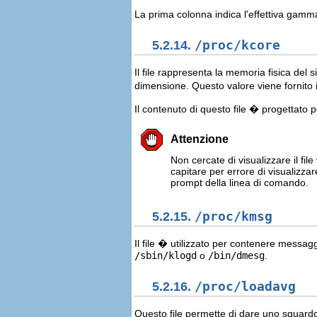
La prima colonna indica l'effettiva gamma 
5.2.14.
/proc/kcore
Il file rappresenta la memoria fisica del 
dimensione. Questo valore viene fornito 
Il contenuto di questo file � progettat
Attenzione
Non cercate di visualizzare il file
capitare per errore di visualizzar
prompt della linea di comando.
5.2.15.
/proc/kmsg
Il file � utilizzato per contenere messa
/sbin/klogd
o
/bin/dmesg
.
5.2.16.
/proc/loadavg
Questo file permette di dare uno sguardo