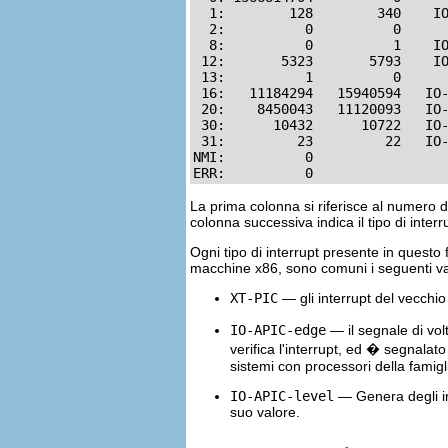
  1:        128        340    IO
  2:          0          0      
  8:          0          1    IO
 12:       5323       5793    IO
 13:          1          0      
 16:   11184294   15940594   IO-
 20:    8450043   11120093   IO-
 30:      10432      10722   IO-
 31:         23         22   IO-
NMI:          0

ERR:          0
La prima colonna si riferisce al numero 
colonna successiva indica il tipo di interr
Ogni tipo di interrupt presente in questo f
macchine x86, sono comuni i seguenti va
XT-PIC
— gli interrupt del vecchi
IO-APIC-edge
— il segnale di vol
verifica l'interrupt, ed � segnalat
sistemi con processori della famigl
IO-APIC-level
— Genera degli in
suo valore.