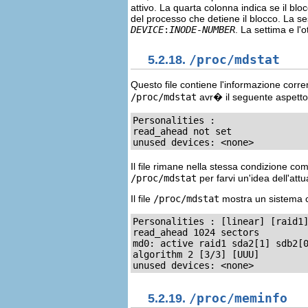
attivo. La quarta colonna indica se il bl
del processo che detiene il blocco. La se
DEVICE
:
INODE-NUMBER
. La settima e l'o
5.2.18.
/proc/mdstat
Questo file contiene l'informazione corren
/proc/mdstat
avr� il seguente aspetto
Personalities : 

read_ahead not set

unused devices: <none>
Il file rimane nella stessa condizione c
/proc/mdstat
per farvi un'idea dell'attu
Il file
/proc/mdstat
mostra un sistema 
Personalities : [linear] [raid1]
read_ahead 1024 sectors

md0: active raid1 sda2[1] sdb2[0
algorithm 2 [3/3] [UUU]

unused devices: <none>
5.2.19.
/proc/meminfo