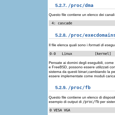
5.2.7.
/proc/dma
Questo file contiene un elenco dei canali
 4: cascade
5.2.8.
/proc/execdomain
Il file elenca quali sono i
formati di esegui
0-0   Linux           [kernel]
Pensate ai domini degli eseguibili, come 
e FreeBSD, possono essere utilizzati con
sistema da questi binari,cambiando la p
essere implementate come moduli carica
5.2.9.
/proc/fb
Questo file contiene un elenco di disposit
esempio di output di
/proc/fb
per siste
0 VESA VGA