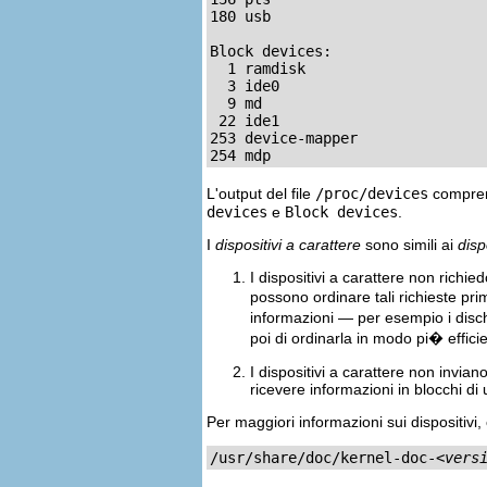
180 usb

Block devices:

  1 ramdisk

  3 ide0

  9 md

 22 ide1

253 device-mapper

254 mdp
L'output del file
/proc/devices
comprend
devices
e
Block devices
.
I
dispositivi a carattere
sono simili ai
disp
I dispositivi a carattere non richi
possono ordinare tali richieste pri
informazioni — per esempio i disch
poi di ordinarla in modo pi� effici
I dispositivi a carattere non invia
ricevere informazioni in blocchi di
Per maggiori informazioni sui dispositiv
/usr/share/doc/kernel-doc-
<vers