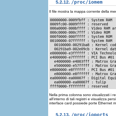
5.2.12.
/proc/iomem
Il file mostra la mappa corrente della mem
00000000-0009fbff : System RAM

0009fc00-0009ffff : reserved

000a0000-000bffff : Video RAM ar
000c0000-000c7fff : Video ROM

000f0000-000fffff : System ROM

00100000-07ffffff : System RAM

  00100000-00291ba8 : Kernel cod
  00291ba9-002e09cb : Kernel dat
e0000000-e3ffffff : VIA Technolo
e4000000-e7ffffff : PCI Bus #01

  e4000000-e4003fff : Matrox Gra
  e5000000-e57fffff : Matrox Gra
e8000000-e8ffffff : PCI Bus #01

  e8000000-e8ffffff : Matrox Gra
ea000000-ea00007f : Digital Equi
  ea000000-ea00007f : tulip

ffff0000-ffffffff : reserved
Nella prima colonna sono visualizzati i r
all'interno di tali registri e visualizza p
interface card possiede porte Ethernet mu
5.2.13.
/proc/ioports