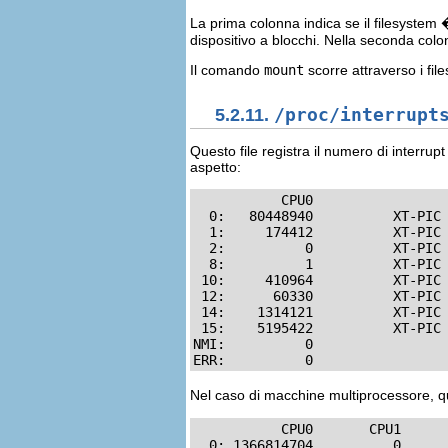
La prima colonna indica se il filesystem 
dispositivo a blocchi. Nella seconda colo
Il comando
mount
scorre attraverso i fi
5.2.11.
/proc/interrupt
Questo file registra il numero di interrup
aspetto:
           CPU0       

  0:   80448940          XT-PIC 
  1:     174412          XT-PIC 
  2:          0          XT-PIC 
  8:          1          XT-PIC 
 10:     410964          XT-PIC 
 12:      60330          XT-PIC 
 14:    1314121          XT-PIC 
 15:    5195422          XT-PIC 
NMI:          0 

ERR:          0
Nel caso di macchine multiprocessore, q
           CPU0       CPU1      
  0: 1366814704          0      