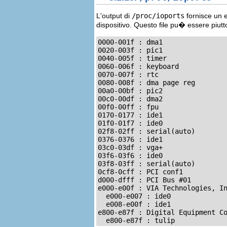
L'output di
/proc/ioports
fornisce un e
dispositivo. Questo file pu� essere piutt
0000-001f : dma1

0020-003f : pic1

0040-005f : timer

0060-006f : keyboard

0070-007f : rtc

0080-008f : dma page reg

00a0-00bf : pic2

00c0-00df : dma2

00f0-00ff : fpu

0170-0177 : ide1

01f0-01f7 : ide0

02f8-02ff : serial(auto)

0376-0376 : ide1

03c0-03df : vga+

03f6-03f6 : ide0

03f8-03ff : serial(auto)

0cf8-0cff : PCI conf1

d000-dfff : PCI Bus #01

e000-e00f : VIA Technologies, In
  e000-e007 : ide0

  e008-e00f : ide1

e800-e87f : Digital Equipment Co
  e800-e87f : tulip