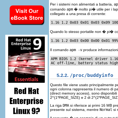
Per i sistemi non alimentati a batteria,
ap
comando
apm
� molto pi� utile per i lap
collegato a una presa di corrente:
1.16 1.2 0x03 0x01 0x03 0x09 10
Quando lo stesso portatile non � pi� coll
1.16 1.2 0x03 0x00 0x00 0x01 99
Il comando
apm -v
produce informazioni p
APM BIOS 1.2 (kernel driver 1.16
AC off-line, battery status hig
5.2.2.
/proc/buddyinfo
Questo file viene usato principalmente 
ogni colonna rappresenta il numero di pag
(direct memory access), sono disponibili
2^(1*PAGE_SIZE) e 2 di 2^(2*PAGE_SIZ
La riga
DMA
si riferisce ai primi 16 MB pr
presente sul sistema, mentre
Normal
si 