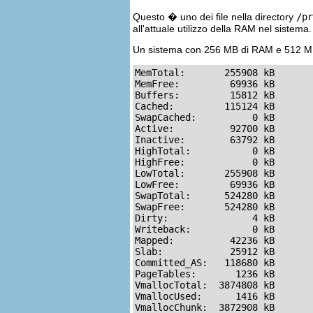
Questo � uno dei file nella directory
/pr
all'attuale utilizzo della RAM nel sistema.
Un sistema con 256 MB di RAM e 512 MB 
MemTotal:       255908 kB

MemFree:         69936 kB

Buffers:         15812 kB

Cached:         115124 kB

SwapCached:          0 kB

Active:          92700 kB

Inactive:        63792 kB

HighTotal:           0 kB

HighFree:            0 kB

LowTotal:       255908 kB

LowFree:         69936 kB

SwapTotal:      524280 kB

SwapFree:       524280 kB

Dirty:               4 kB

Writeback:           0 kB

Mapped:          42236 kB

Slab:            25912 kB

Committed_AS:   118680 kB

PageTables:       1236 kB

VmallocTotal:  3874808 kB

VmallocUsed:      1416 kB

VmallocChunk:  3872908 kB
