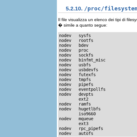
5.2.10.
/proc/filesyste
Il file visualizza un elenco dei tipi di fi
� simile a quanto segue:
nodev   sysfs

nodev   rootfs

nodev   bdev

nodev   proc

nodev   sockfs

nodev   binfmt_misc

nodev   usbfs

nodev   usbdevfs

nodev   futexfs

nodev   tmpfs

nodev   pipefs

nodev   eventpollfs

nodev   devpts

        ext2

nodev   ramfs

nodev   hugetlbfs

        iso9660

nodev   mqueue

        ext3

nodev   rpc_pipefs

nodev   autofs