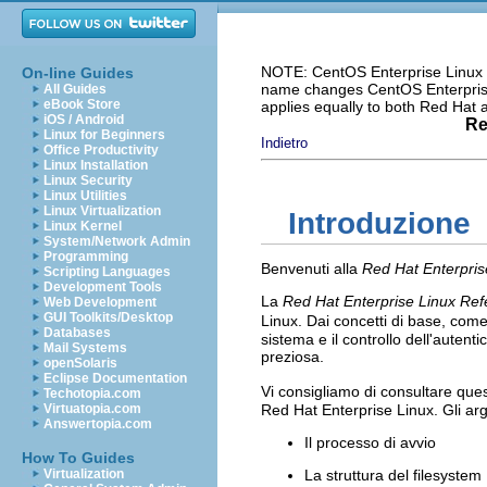
NOTE: CentOS Enterprise Linux i
On-line Guides
name changes CentOS Enterprise 
All Guides
eBook Store
applies equally to both Red Hat
iOS / Android
Re
Linux for Beginners
Indietro
Office Productivity
Linux Installation
Linux Security
Linux Utilities
Linux Virtualization
Introduzione
Linux Kernel
System/Network Admin
Programming
Benvenuti alla
Red Hat Enterpri
Scripting Languages
Development Tools
La
Red Hat Enterprise Linux Re
Web Development
GUI Toolkits/Desktop
Linux. Dai concetti di base, come
Databases
sistema e il controllo dell'auten
Mail Systems
preziosa.
openSolaris
Eclipse Documentation
Vi consigliamo di consultare que
Techotopia.com
Virtuatopia.com
Red Hat Enterprise Linux. Gli arg
Answertopia.com
Il processo di avvio
How To Guides
Virtualization
La struttura del filesystem