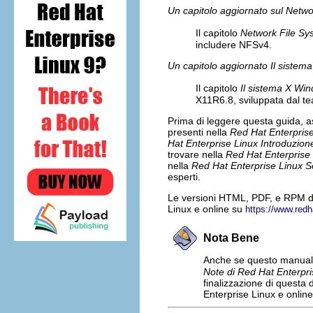
Un capitolo aggiornato sul
Netwo
Il capitolo
Network File Sy
includere NFSv4.
Un capitolo aggiornato
Il sistem
Il capitolo
Il sistema X Wi
X11R6.8, sviluppata dal t
Prima di leggere questa guida, ass
presenti nella
Red Hat Enterprise
Hat Enterprise Linux Introduzion
trovare nella
Red Hat Enterprise
nella
Red Hat Enterprise Linux S
esperti.
Le versioni HTML, PDF, e RPM de
Linux e online su
https://www.red
Nota Bene
Anche se questo manuale 
Note di Red Hat Enterpri
finalizzazione di questa
Enterprise Linux e onlin