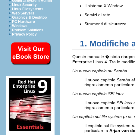
General System Admin
Linux Security
Il sistema X Window
Linux Filesystems
Web Servers
Servizi di rete
Graphics & Desktop
PC Hardware
Strumenti di sicurezza
Windows
Problem Solutions
Privacy Policy
1. Modifiche 
Questo manuale � stato riorganiz
Enterprise Linux 4. Tra le modifi
Un nuovo capitolo su
Samba
Il nuovo capitolo
Samba
af
ringraziamento particolar
Un nuovo capitolo
SELinux
Il nuovo capitolo
SELinux
a
ringraziamento particolar
Un capitolo sul file system
proc
a
Il capitolo sul file system
p
particolare a
Arjan van d