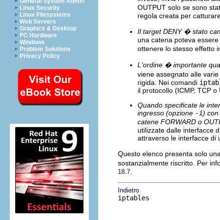
General System Admin
OUTPUT solo se sono stati
Linux Security
Linux Filesystems
regola creata per catturare
Web Servers
Graphics & Desktop
Il target DENY � stato ca
PC Hardware
una catena poteva essere 
Windows
ottenere lo stesso effetto 
Problem Solutions
Privacy Policy
L'ordine � importante quan
viene assegnato alle vari
rigida. Nei comandi
iptab
il protocollo (ICMP, TCP o
Quando specificate le inte
ingresso (opzione
-i
) con
catene FORWARD o OUT
utilizzate dalle interfacc
attraverso le interfacce di 
Questo elenco presenta solo una 
sostanzialmente riscritto. Per in
.
18.7
Indietro
iptables