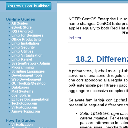
NOTE: CentOS Enterprise Linux i
On-line Guides
name changes CentOS Enterprise 
All Guides
eBook Store
applies equally to both Red Hat
iOS / Android
Re
Linux for Beginners
Indietro
Office Productivity
Linux Installation
Linux Security
Linux Utilities
Linux Virtualization
18.2. Differen
Linux Kernel
System/Network Admin
Programming
A prima vista,
ipchains
e
ipta
Scripting Languages
servono di una serie di regole ch
Development Tools
Web Development
che corrispondono alla regola spe
GUI Toolkits/Desktop
pi� estensibile per filtrare i pac
Databases
aggiungere eccessiva complessit
Mail Systems
openSolaris
Eclipse Documentation
Se avete familiarit� con
ipchai
Techotopia.com
presenti le seguenti differenze tr
Virtuatopia.com
Answertopia.com
Sotto
iptables
, ogni pac
catene multiple.
Per esemp
How To Guides
passare attraverso le ca
Virtualization
invece, invia i pacchetti a