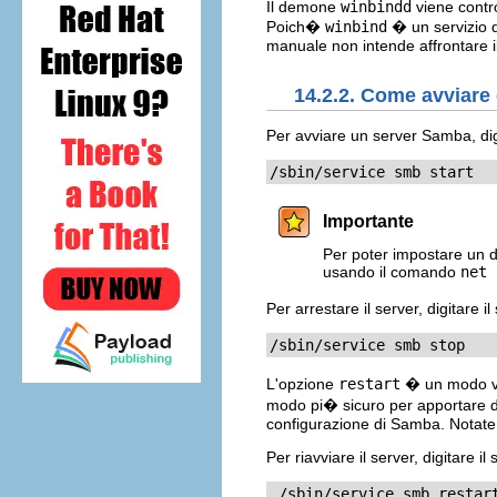
Il demone
winbindd
viene contro
Poich�
winbind
� un servizio di
manuale non intende affrontare
14.2.2. Come avviare
Per avviare un server Samba, dig
/sbin/service smb start
Importante
Per poter impostare un d
usando il comando
net 
Per arrestare il server, digitare
/sbin/service smb stop
L'opzione
restart
� un modo ve
modo pi� sicuro per apportare de
configurazione di Samba. Notate 
Per riavviare il server, digitare 
 /sbin/service smb restar