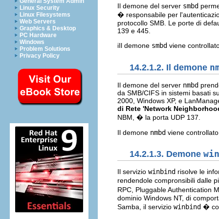
General System Admin
Il demone del server
smbd
permett
Linux Security
� responsabile per l'autenticazion
Linux Filesystems
Web Servers
protocollo SMB. Le porte di defau
Graphics & Desktop
139 e 445.
PC Hardware
Windows
iIl demone
smbd
viene controllato
Problem Solutions
Privacy Policy
14.2.1.2. Il demone
n
Il demone del server
nmbd
prende
da SMB/CIFS in sistemi basati 
2000, Windows XP, e LanManager c
di Rete 'Network Neighborhoo
NBM, � la porta UDP 137.
Il demone
nmbd
viene controllato
14.2.1.3. Demone
wi
Il servizio
winbind
risolve le inf
rendendole compronsibili dalle p
RPC, Pluggable Authentication M
dominio Windows NT, di comporta
Samba, il servizio
winbind
� con