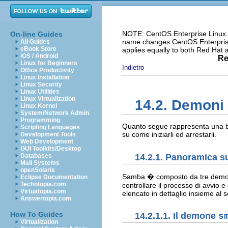
NOTE: CentOS Enterprise Linux i
On-line Guides
name changes CentOS Enterprise 
All Guides
eBook Store
applies equally to both Red Hat
iOS / Android
Re
Linux for Beginners
Indietro
Office Productivity
Linux Installation
Linux Security
Linux Utilities
Linux Virtualization
14.2. Demoni 
Linux Kernel
System/Network Admin
Programming
Quanto segue rappresenta una bre
Scripting Languages
su come iniziarli ed arrestarli.
Development Tools
Web Development
GUI Toolkits/Desktop
14.2.1. Panoramica 
Databases
Mail Systems
openSolaris
Samba � composto da tre demo
Eclipse Documentation
Techotopia.com
controllare il processo di avvio e
Virtuatopia.com
elencato in dettaglio insieme al se
Answertopia.com
How To Guides
14.2.1.1. Il demone
s
Virtualization