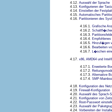
4.12.
Auswahl der Sprache
4.13.
Konfigurieren der Tasta
4.14.
Einstellen der Festplat
4.15.
Automatisches Partitio
4.16.
Partitionieren des Sy
4.16.1.
Grafische Anz
4.16.2.
Schaltfl�ch
4.16.3.
Partitionsfeld
4.16.4.
Empfohlenes 
4.16.5.
Hinzuf�gen v
4.16.6.
Bearbeiten vo
4.16.7.
L�schen einer
4.17.
x86, AMD64 und
Intel
®
4.17.1.
Erweiterte Bo
4.17.2.
Rettungsmod
4.17.3.
Alternative B
4.17.4.
SMP-Mainboa
4.18.
Konfiguration des Net
4.19.
Firewall-Konfiguration
4.20.
Auswahl des Sprach-S
4.21.
Konfiguration von Zeit
4.22.
Root-Passwort einstell
4.23.
Auswahl der Paketgru
4.24.
Vorbereiten der Installa