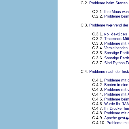
C.2.
Probleme beim Starten d
C.2.1.
Ihre Maus wurd
C.2.2.
Probleme beim 
C.3.
Probleme w�hrend der I
C.3.1.
No devices
C.3.2.
Traceback-Mitt
C.3.3.
Probleme mit P
C.3.4.
Verbleibenden
C.3.5.
Sonstige Part
C.3.6.
Sonstige Part
C.3.7.
Sind Python-Fe
C.4.
Probleme nach der Insta
C.4.1.
Probleme mit 
C.4.2.
Booten in ein
C.4.3.
Probleme mit
C.4.4.
Probleme mit 
C.4.5.
Probleme bei
C.4.6.
Wurde Ihr RAM
C.4.7.
Ihr Drucker fun
C.4.8.
Probleme mit d
C.4.9.
Apache-gest�
C.4.10.
Probleme mit