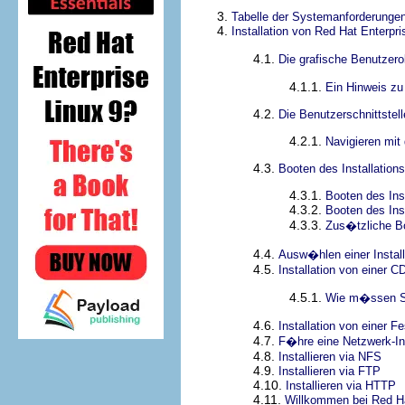
3.
Tabelle der Systemanforderunge
4.
Installation von Red Hat Enterpri
4.1.
Die grafische Benutzer
4.1.1.
Ein Hinweis zu
4.2.
Die Benutzerschnittste
4.2.1.
Navigieren mit 
4.3.
Booten des Installatio
4.3.1.
Booten des In
4.3.2.
Booten des Ins
4.3.3.
Zus�tzliche B
4.4.
Ausw�hlen einer Instal
4.5.
Installation von einer 
4.5.1.
Wie m�ssen Si
4.6.
Installation von einer Fe
4.7.
F�hre eine Netzwerk-Ins
4.8.
Installieren via NFS
4.9.
Installieren via FTP
4.10.
Installieren via HTTP
4.11.
Willkommen bei Red Ha