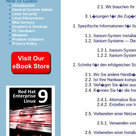
How To Guides
Virtualization
2.1.
Wir brauchen Ihr
General System Admin
Linux Security
3.
L�sungen f�r die Zug�ng
Linux Filesystems
Web Servers
1.
Spezifische Informationen f�r 
Graphics & Desktop
PC Hardware
1.1.
Windows
Itanium-System Installa
Problem Solutions
1.2.
Itanium-Systeme — Die 
Privacy Policy
1.2.1.
Itanium-Syst
1.2.2.
Itanium-Syste
2.
Schritte f�r den erfolgreichen St
2.1.
Wo Sie andere Handb�
2.2.
Ist Ihre Hardware kompa
2.3.
Verf�gen Sie �ber ausr
2.4.
K�nnen Sie f�r die Ins
2.4.1.
Alternative Bo
2.4.2.
Erstellen von 
2.5.
Vorbereiten einer Netzwe
2.5.1.
Verwenden von
2.6.
Vorbereiten einer Install