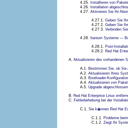
4.25.
Installieren von Paket
4.26.
Installation abgeschlo
4.27.
Aktivieren Sie Ihr Ab
4.27.1.
Geben Sie Ih
4.27.2.
Geben Sie Ih
4.27.3.
Verbinden Si
4.28.
Itanium Systeme — Boo
4.28.1.
Post-Installa
4.28.2.
Red Hat Enter
A.
Aktualisieren des vorhandenen 
A.1.
Bestimmen Sie, ob Sie 
A.2.
Aktualisieren Ihres Sy
A.3.
Bootloader-Konfiguration
A.4.
Aktualisieren von Pake
A.5.
Upgrade abgeschlossen
B.
Red Hat Enterprise Linux entfer
C.
Fehlerbehebung bei der Installat
C.1.
Sie k�nnen Red Hat Ent
C.1.1.
Probleme beim
C.1.2.
Zeigt Ihr Syst