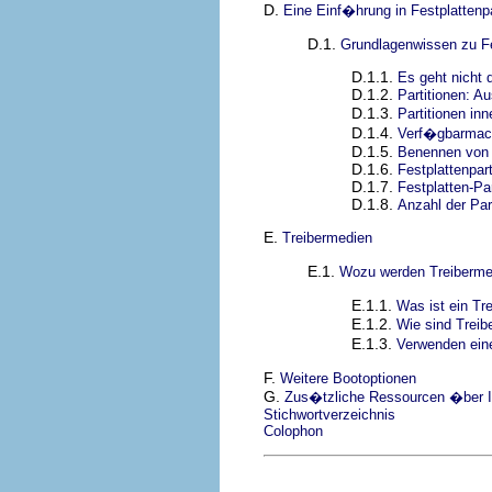
D.
Eine Einf�hrung in Festplattenpa
D.1.
Grundlagenwissen zu Fe
D.1.1.
Es geht nicht 
D.1.2.
Partitionen: A
D.1.3.
Partitionen in
D.1.4.
Verf�gbarmach
D.1.5.
Benennen von 
D.1.6.
Festplattenpar
D.1.7.
Festplatten-Pa
D.1.8.
Anzahl der Par
E.
Treibermedien
E.1.
Wozu werden Treiberme
E.1.1.
Was ist ein T
E.1.2.
Wie sind Treib
E.1.3.
Verwenden eine
F.
Weitere Bootoptionen
G.
Zus�tzliche Ressourcen �ber I
Stichwortverzeichnis
Colophon