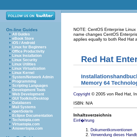
NOTE: CentOS Enterprise Linux i
On-line Guides
name changes CentOS Enterprise 
All Guides
eBook Store
applies equally to both Red Hat
iOS / Android
Linux for Beginners
Office Productivity
Linux Installation
Red Hat Enter
Linux Security
Linux Utilities
Linux Virtualization
Linux Kernel
Installationshandbuc
System/Network Admin
Programming
Memory 64 Technolog
Scripting Languages
Development Tools
© 2005 von Red Hat, In
Copyright
Web Development
GUI Toolkits/Desktop
ISBN: N/A
Databases
Mail Systems
openSolaris
Inhaltsverzeichnis
Eclipse Documentation
Techotopia.com
Einf�hrung
Virtuatopia.com
Answertopia.com
1.
Dokumentkonventionen
2.
Verwendung dieses Hand