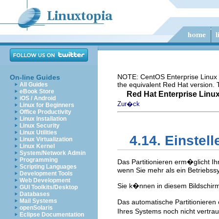
NOTE: CentOS Enterprise Linux i
On-line Guides
the equivalent Red Hat version.
All Guides
eBook Store
Red Hat Enterprise Linux
iOS / Android
Zur�ck
Linux for Beginners
Office Productivity
Linux Installation
Linux Security
Linux Utilities
4.14. Einstell
Linux Virtualization
Linux Kernel
System/Network Admin
Programming
Das Partitionieren erm�glicht Ihn
Scripting Languages
wenn Sie mehr als ein Betriebssy
Development Tools
Web Development
Sie k�nnen in diesem Bildschirm
GUI Toolkits/Desktop
Databases
Mail Systems
Das automatische Partitionieren 
openSolaris
Ihres Systems noch nicht vertraut
Eclipse Documentation