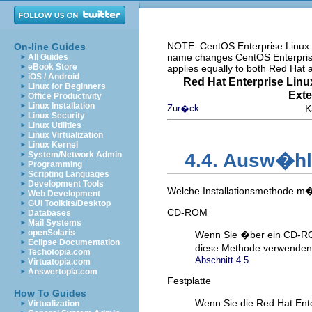
NOTE: CentOS Enterprise Linux i
On-line Guides
name changes CentOS Enterprise 
All Guides
eBook Store
applies equally to both Red Hat
iOS / Android
Red Hat Enterprise Linu
Linux for Beginners
Exte
Office Productivity
Linux Installation
Zur�ck
K
Linux Security
Linux Utilities
Linux Virtualization
Linux Kernel
System/Network Admin
4.4. Ausw�hl
Programming
Scripting Languages
Development Tools
Welche Installationsmethode m�
Web Development
GUI Toolkits/Desktop
CD-ROM
Databases
Mail Systems
openSolaris
Wenn Sie �ber ein CD-RO
Eclipse Documentation
diese Methode verwenden. 
Techotopia.com
.
Abschnitt 4.5
Virtuatopia.com
Answertopia.com
Festplatte
How To Guides
Wenn Sie die Red Hat Ente
Virtualization