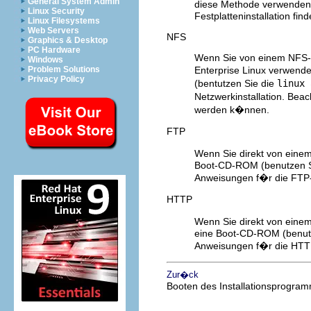
General System Admin
diese Methode verwenden.
Linux Security
Festplatteninstallation fin
Linux Filesystems
Web Servers
NFS
Graphics & Desktop
PC Hardware
Wenn Sie von einem NFS-Se
Windows
Problem Solutions
Enterprise Linux verwen
Privacy Policy
(bentutzen Sie die
linux 
Netzwerkinstallation. Bea
werden k�nnen.
FTP
Wenn Sie direkt von einem
Boot-CD-ROM (benutzen S
Anweisungen f�r die FTP-I
HTTP
Wenn Sie direkt von eine
eine Boot-CD-ROM (benut
Anweisungen f�r die HTTP-
Zur�ck
Booten des Installationsprogra