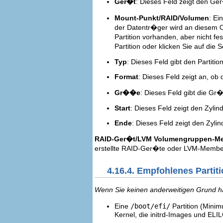
Ger�t
: Dieses Feld zeigt den Ge
Mount-Punkt/RAID/Volumen
: Ei
der Datentr�ger wird an diesem Or
Partition vorhanden, aber nicht fe
Partition oder klicken Sie auf die
Typ
: Dieses Feld gibt den Partition
Format
: Dieses Feld zeigt an, ob d
Gr��e
: Dieses Feld gibt die Gr
Start
: Dieses Feld zeigt den Zylind
Ende
: Dieses Feld zeigt den Zylin
RAID-Ger�t/LVM Volumengruppen-M
erstellte RAID-Ger�te oder LVM-Membe
4.16.4. Empfohlenes Parti
Wenn Sie keinen anderweitigen Grund ha
Eine
/boot/efi/
Partition (Mini
Kernel, die initrd-Images und ELI