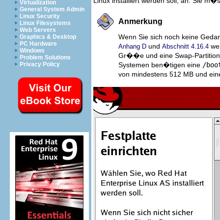
Linux installiert werden soll, an. Sie m�
Virtualization
General System Admin
Linux Security
Anmerkung
Linux Filesystems
Web Servers
Wenn Sie sich noch keine Gedank
Graphics & Desktop
PC Hardware
und
wei
Anhang D
Abschnitt 4.16.4
Windows
Gr��e und eine Swap-Partition
Problem Solutions
Privacy Policy
Systemen ben�tigen eine
/boo
von mindestens 512 MB und eine 