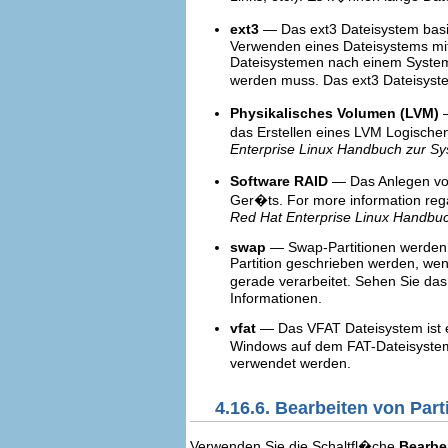
ext3
— Das ext3 Dateisystem basie
Verwenden eines Dateisystems mit 
Dateisystemen nach einem System
werden muss. Das ext3 Dateisys
Physikalisches Volumen (LVM)
das Erstellen eines LVM Logische
Enterprise Linux Handbuch zur Sy
Software RAID
— Das Anlegen von
Ger�ts. For more information rega
Red Hat Enterprise Linux Handbuc
swap
— Swap-Partitionen werden a
Partition geschrieben werden, we
gerade verarbeitet. Sehen Sie da
Informationen.
vfat
— Das VFAT Dateisystem ist e
Windows auf dem FAT-Dateisystem
verwendet werden.
4.16.6. Bearbeiten von Part
Verwenden Sie die Schaltfl�che
Bearbe