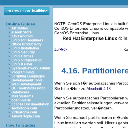
NOTE: CentOS Enterprise Linux is built
On-line Guides
CentOS Enterprise Linux is compatible w
All Guides
eBook Store
CentOS Enterprise Linux.
iOS / Android
Red Hat Enterprise Linux 4: I
Linux for Beginners
Office Productivity
Linux Installation
Zur�ck
Ka
Linux Security
Linux Utilities
Linux Virtualization
Linux Kernel
System/Network Admin
4.16. Partitionie
Programming
Scripting Languages
Development Tools
Wenn Sie sich f�r automatisches Partit
Web Development
GUI Toolkits/Desktop
Sie bitte �ber zu
.
Abschnitt 4.18
Databases
Mail Systems
Wenn Sie automatisches Partitionieren
openSolaris
aktuellen Partitionseinstellungen verwen
Eclipse Documentation
Partitionierungstool, ver�ndern.
Techotopia.com
Virtuatopia.com
Answertopia.com
Wenn Sie manuell partitionieren m�chte
Linux installiert werden soll. Hierzu ge
How To Guides