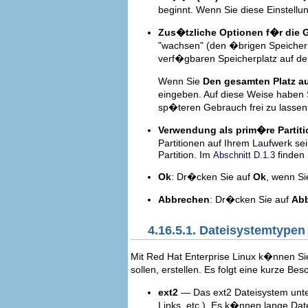
beginnt. Wenn Sie diese Einstellun
Zus�tzliche Optionen f�r die
"wachsen" (den �brigen Speicher
verf�gbaren Speicherplatz auf der 
Wenn Sie
Den gesamten Platz au
eingeben. Auf diese Weise haben S
sp�teren Gebrauch frei zu lassen
Verwendung als prim�re Partit
Partitionen auf Ihrem Laufwerk sein
Partition. Im
finden 
Abschnitt D.1.3
Ok
: Dr�cken Sie auf
Ok
, wenn Si
Abbrechen
: Dr�cken Sie auf
Ab
4.16.5.1. Dateisystemtypen
Mit Red Hat Enterprise Linux k�nnen Si
sollen, erstellen. Es folgt eine kurze 
ext2
— Das ext2 Dateisystem unter
Links, etc.). Es k�nnen lange Da