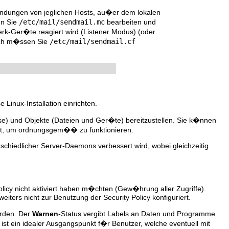
ndungen von jeglichen Hosts, au�er dem lokalen
en Sie
/etc/mail/sendmail.mc
bearbeiten und
rk-Ger�te reagiert wird (Listener Modus) (oder
ach m�ssen Sie
/etc/mail/sendmail.cf
Linux-Installation einrichten.
e) und Objekte (Dateien und Ger�te) bereitzustellen. Sie k�nnen
ucht, um ordnungsgem�� zu funktionieren.
rschiedlicher Server-Daemons verbessert wird, wobei gleichzeitig
licy nicht aktiviert haben m�chten (Gew�hrung aller Zugriffe).
ters nicht zur Benutzung der Security Policy konfiguriert.
erden. Der
Warnen
-Status vergibt Labels an Daten und Programme
 ist ein idealer Ausgangspunkt f�r Benutzer, welche eventuell mit