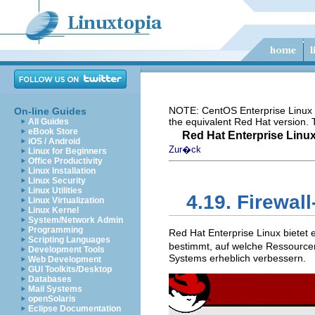
NOTE: CentOS Enterprise Linux i
On-line Guides
the equivalent Red Hat version.
All Guides
eBook Store
Red Hat Enterprise Linux
iOS / Android
Zur�ck
Linux for Beginners
Office Productivity
Linux Installation
Linux Security
Linux Utilities
4.19. Firewal
Linux Virtualization
Linux Kernel
System/Network Admin
Programming
Red Hat Enterprise Linux bietet 
Scripting Languages
bestimmt, auf welche Ressourcen
Development Tools
Systems erheblich verbessern.
Web Development
GUI Toolkits/Desktop
Databases
Mail Systems
openSolaris
Eclipse Documentation