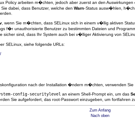
Linux Policy arbeiten m�chten, jedoch aber zuerst an den Auswirkungen
n Sie dabei, dass Benutzer, welche den
Warn
-Status ausw�hlen, h�chst
werden.
v
, wenn Sie m�chten, dass SELinux sich in einem v�llig aktiven Statu
gs f�r unauthorisierte Benutzer zu bestimmten Dateien und Progra
e sicher sind, dass Ihr System auch bei v�lliger Aktivierung von SELi
er SELinux, siehe folgende URLs:
/
tskonfiguration nach der Installation �ndern m�chten, verwenden Sie
ystem-config-securitylevel
an einem Shell-Prompt ein, um das
Se
erden Sie aufgefordert, das root-Passwort einzugeben, um fortfahren 
Zum Anfang
Nach oben