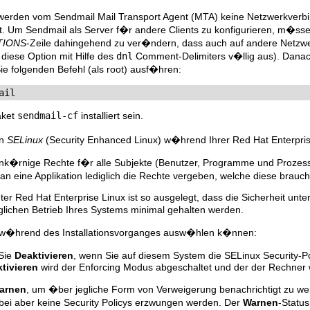
rden vom Sendmail Mail Transport Agent (MTA) keine Netzwerkverbi
t. Um Sendmail als Server f�r andere Clients zu konfigurieren, m�ss
TIONS
-Zeile dahingehend zu ver�ndern, dass auch auf andere Netzwe
diese Option mit Hilfe des
dnl
Comment-Delimiters v�llig aus). Dan
ie folgenden Befehl (als root) ausf�hren:
ail
aket
sendmail-cf
installiert sein.
un
SELinux
(Security Enhanced Linux) w�hrend Ihrer Red Hat Enterprise 
ink�rnige Rechte f�r alle Subjekte (Benutzer, Programme und Prozess
 an eine Applikation lediglich die Rechte vergeben, welche diese bra
r Red Hat Enterprise Linux ist so ausgelegt, dass die Sicherheit unte
lichen Betrieb Ihres Systems minimal gehalten werden.
Sie w�hrend des Installationsvorganges ausw�hlen k�nnen:
Sie
Deaktivieren
, wenn Sie auf diesem System die SELinux Security-Po
tivieren
wird der Enforcing Modus abgeschaltet und der der Rechner wei
arnen
, um �ber jegliche Form von Verweigerung benachrichtigt zu w
wobei aber keine Security Policys erzwungen werden. Der
Warnen
-Status