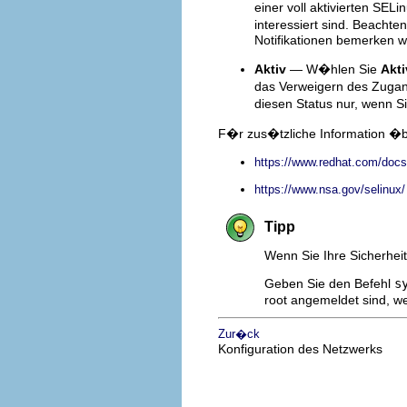
einer voll aktivierten SE
interessiert sind. Beachte
Notifikationen bemerken 
Aktiv
— W�hlen Sie
Akti
das Verweigern des Zugan
diesen Status nur, wenn Si
F�r zus�tzliche Information �b
https://www.redhat.com/docs
https://www.nsa.gov/selinux/
Tipp
Wenn Sie Ihre Sicherhei
Geben Sie den Befehl
s
root angemeldet sind, w
Zur�ck
Konfiguration des Netzwerks