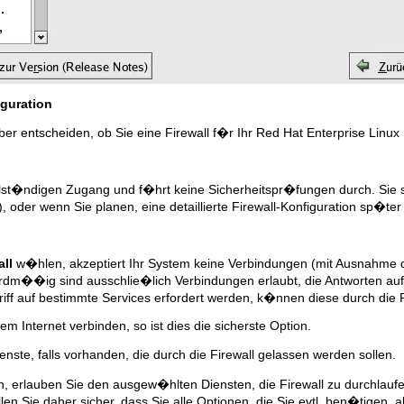
iguration
 entscheiden, ob Sie eine Firewall f�r Ihr Red Hat Enterprise Linux
llst�ndigen Zugang und f�hrt keine Sicherheitspr�fungen durch. Sie s
t), oder wenn Sie planen, eine detaillierte Firewall-Konfiguration sp�t
all
w�hlen, akzeptiert Ihr System keine Verbindungen (mit Ausnahme de
ardm��ig sind ausschlie�lich Verbindungen erlaubt, die Antworten a
riff auf bestimmte Services erfordert werden, k�nnen diese durch die 
m Internet verbinden, so ist dies die sicherste Option.
ste, falls vorhanden, die durch die Firewall gelassen werden sollen.
n, erlauben Sie den ausgew�hlten Diensten, die Firewall zu durchlaufe
llen Sie daher sicher, dass Sie alle Optionen, die Sie evtl. ben�tigen, ak