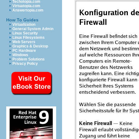
Techotopia.com
Virtuatopia.com
Answertopia.com
How To Guides
Virtualization
General System Admin
Linux Security
Linux Filesystems
Web Servers
Graphics & Desktop
PC Hardware
Windows
Problem Solutions
Privacy Policy