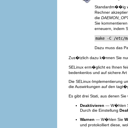
Standardm��ig we
Rechner akzeptier
die
DAEMON_OP
Sie kommentieren 
erneuern, indem S
make -C /etc/m
Dazu muss das P
Zus�tzlich dazu k�nnen Sie n
SELinux erm�glicht es Ihnen fe
bedenkenlos und auf sichere Art
Die SELinux-Implementierung unte
die Auswirkungen auf den tagt�g
Es gibt drei Stati, aus denen 
Deaktivieren
— W�hlen 
Durch die Einstellung
Deak
Warnen
— W�hlen Sie
W
und protokolliert diese, 