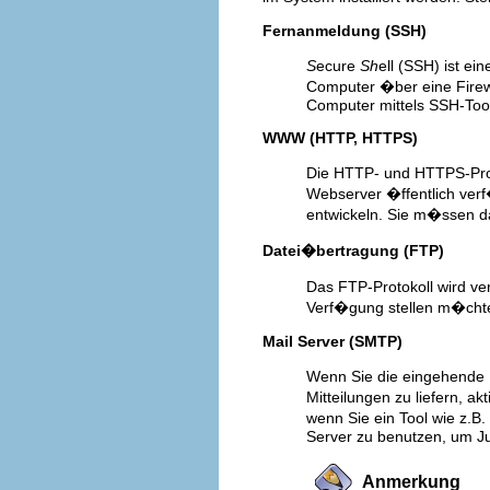
Fernanmeldung (SSH)
S
ecure
Sh
ell (SSH) ist 
Computer �ber eine Firewal
Computer mittels SSH-Tools 
WWW (HTTP, HTTPS)
Die HTTP- und HTTPS-Prot
Webserver �ffentlich verf
entwickeln. Sie m�ssen 
Datei�bertragung (FTP)
Das FTP-Protokoll wird v
Verf�gung stellen m�chten,
Mail Server (SMTP)
Wenn Sie die eingehende 
Mitteilungen zu liefern, a
wenn Sie ein Tool wie z.B.
Server zu benutzen, um J
Anmerkung