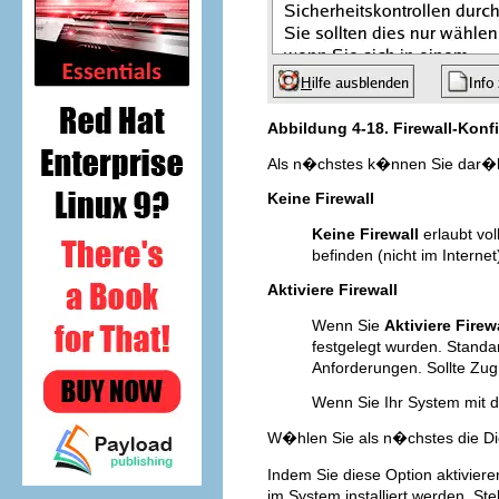
Abbildung 4-18. Firewall-Konf
Als n�chstes k�nnen Sie dar�ber
Keine Firewall
Keine Firewall
erlaubt vo
befinden (nicht im Interne
Aktiviere Firewall
Wenn Sie
Aktiviere Firew
festgelegt wurden. Stand
Anforderungen. Sollte Zug
Wenn Sie Ihr System mit de
W�hlen Sie als n�chstes die Dien
Indem Sie diese Option aktiviere
im System installiert werden. Ste