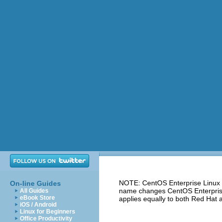
NOTE: CentOS Enterprise Linux i
On-line Guides
name changes CentOS Enterprise 
All Guides
eBook Store
applies equally to both Red Hat
iOS / Android
Linux for Beginners
Office Productivity