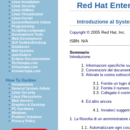
Linux Installation
Red Hat Enter
Linux Security
Linux Utilities
Linux Virtualization
Linux Kernel
Introduzione al Syst
System/Network Admin
Programming
Scripting Languages
© 2005 Red Hat, Inc.
Copyright
Development Tools
Web Development
ISBN: N/A
GUI Toolkits/Desktop
Databases
Mail Systems
Sommario
openSolaris
Introduzione
Eclipse Documentation
Techotopia.com
1.
Informazioni specifiche sul
Virtuatopia.com
2.
Convenzioni del documen
Answertopia.com
3.
Attivate la vostra sottoscr
How To Guides
3.1.
Fornite un login 
Virtualization
3.2.
Fornite il numero
General System Admin
3.3.
Collegate il vost
Linux Security
Linux Filesystems
Web Servers
4.
Ed altro ancora
Graphics & Desktop
PC Hardware
4.1.
Inviateci suggeri
Windows
Problem Solutions
1.
La filosofia di un amministratore
Privacy Policy
1.1.
Automatizzare ogni cos