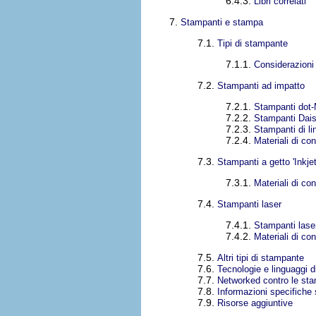
6.4.3.
Libri correlati
7.
Stampanti e stampa
7.1.
Tipi di stampante
7.1.1.
Considerazioni
7.2.
Stampanti ad impatto
7.2.1.
Stampanti dot-
7.2.2.
Stampanti Dai
7.2.3.
Stampanti di li
7.2.4.
Materiali di c
7.3.
Stampanti a getto 'Inkjet
7.3.1.
Materiali di co
7.4.
Stampanti laser
7.4.1.
Stampanti laser
7.4.2.
Materiali di co
7.5.
Altri tipi di stampante
7.6.
Tecnologie e linguaggi 
7.7.
Networked contro le stam
7.8.
Informazioni specifiche
7.9.
Risorse aggiuntive