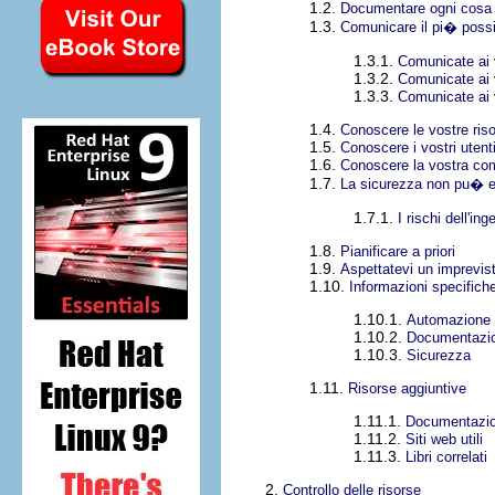
1.2.
Documentare ogni cosa
1.3.
Comunicare il pi� possi
1.3.1.
Comunicate ai v
1.3.2.
Comunicate ai 
1.3.3.
Comunicate ai v
1.4.
Conoscere le vostre ris
1.5.
Conoscere i vostri utent
1.6.
Conoscere la vostra co
1.7.
La sicurezza non pu� e
1.7.1.
I rischi dell'in
1.8.
Pianificare a priori
1.9.
Aspettatevi un imprevis
1.10.
Informazioni specifich
1.10.1.
Automazione
1.10.2.
Documentazio
1.10.3.
Sicurezza
1.11.
Risorse aggiuntive
1.11.1.
Documentazion
1.11.2.
Siti web utili
1.11.3.
Libri correlati
2.
Controllo delle risorse