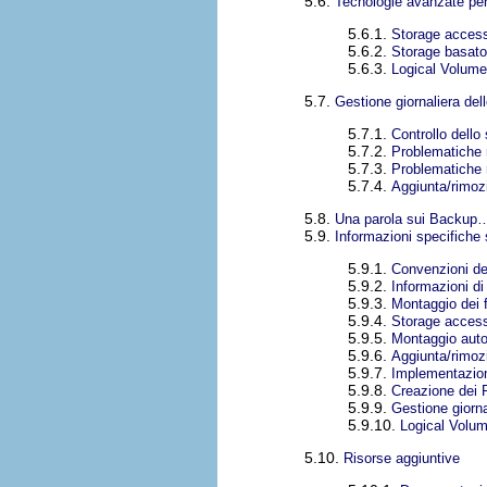
5.6.
Tecnologie avanzate per
5.6.1.
Storage accessi
5.6.2.
Storage basat
5.6.3.
Logical Volum
5.7.
Gestione giornaliera del
5.7.1.
Controllo dello
5.7.2.
Problematiche r
5.7.3.
Problematiche re
5.7.4.
Aggiunta/rimoz
5.8.
Una parola sui Backup
5.9.
Informazioni specifiche
5.9.1.
Convenzioni de
5.9.2.
Informazioni di
5.9.3.
Montaggio dei 
5.9.4.
Storage accessi
5.9.5.
Montaggio auto
5.9.6.
Aggiunta/rimoz
5.9.7.
Implementazio
5.9.8.
Creazione dei 
5.9.9.
Gestione giorna
5.9.10.
Logical Vol
5.10.
Risorse aggiuntive