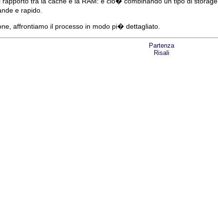
l rapporto tra la cache e la RAM: e cio� combinando un tipo di storag
nde e rapido.
e, affrontiamo il processo in modo pi� dettagliato.
Partenza
Risali