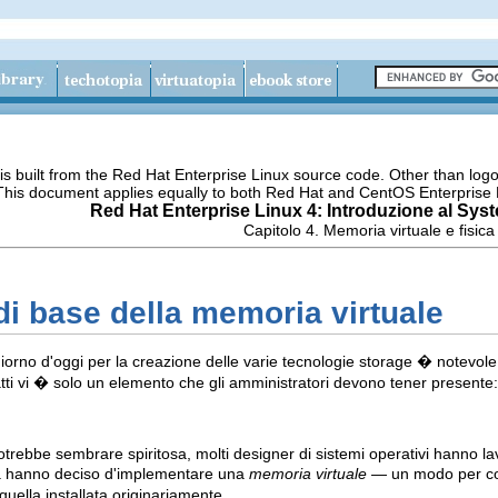
s built from the Red Hat Enterprise Linux source code. Other than lo
 This document applies equally to both Red Hat and CentOS Enterprise 
Red Hat Enterprise Linux 4: Introduzione al Sys
Capitolo 4. Memoria virtuale e fisica
 di base della memoria virtuale
giorno d'oggi per la creazione delle varie tecnologie storage � notevo
nfatti vi � solo un elemento che gli amministratori devono tener presente:
rebbe sembrare spiritosa, molti designer di sistemi operativi hanno la
ica hanno deciso d'implementare una
memoria virtuale
— un modo per co
uella installata originariamente.