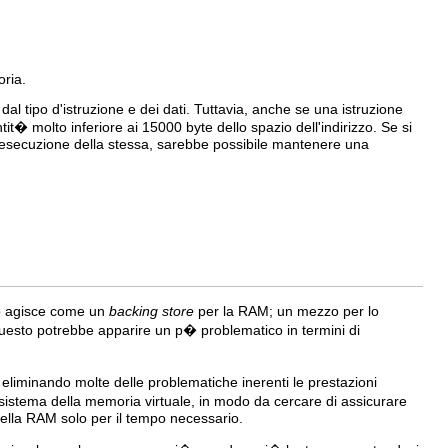
oria.
al tipo d'istruzione e dei dati. Tuttavia, anche se una istruzione
� molto inferiore ai 15000 byte dello spazio dell'indirizzo. Se si
l'esecuzione della stessa, sarebbe possibile mantenere una
sco agisce come un
backing store
per la RAM; un mezzo per lo
esto potrebbe apparire un p� problematico in termini di
eliminando molte delle problematiche inerenti le prestazioni
sistema della memoria virtuale, in modo da cercare di assicurare
nella RAM solo per il tempo necessario.