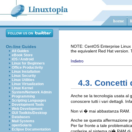
NOTE: CentOS Enterprise Linux i
On-line Guides
the equivalent Red Hat version.
All Guides
eBook Store
iOS / Android
Indietro
Linux for Beginners
Office Productivity
Linux Installation
Linux Security
Linux Utilities
4.3. Concetti
Linux Virtualization
Linux Kernel
System/Network Admin
Anche se la tecnologia usata al 
Programming
Scripting Languages
conoscere tutti i vari dettagli. I
Development Tools
Web Development
Non vi � mai abbastanza RAM.
GUI Toolkits/Desktop
Databases
Anche se questa affermazione pot
Mail Systems
openSolaris
Per far fronte a tale problemat
Eclipse Documentation
conferire al sistema pi� RAM di q