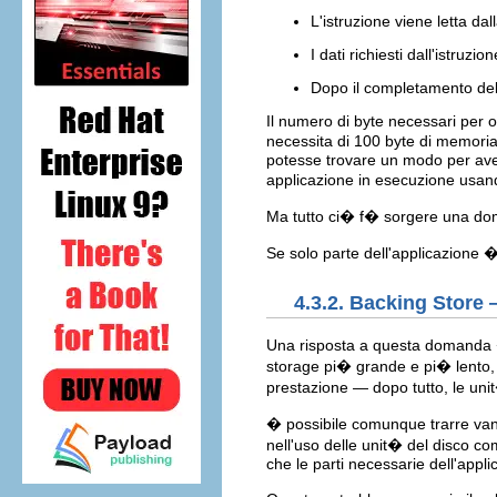
L'istruzione viene letta da
I dati richiesti dall'istruzi
Dopo il completamento dell'i
Il numero di byte necessari per o
necessita di 100 byte di memoria 
potesse trovare un modo per aver
applicazione in esecuzione usan
Ma tutto ci� f� sorgere una d
Se solo parte dell'applicazione �
4.3.2. Backing Store 
Una risposta a questa domanda � 
storage pi� grande e pi� lento,
prestazione — dopo tutto, le uni
� possibile comunque trarre vant
nell'uso delle unit� del disco c
che le parti necessarie dell'appl