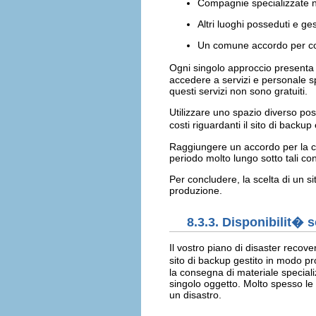
Compagnie specializzate nel
Altri luoghi posseduti e ge
Un comune accordo per condi
Ogni singolo approccio presenta 
accedere a servizi e personale sp
questi servizi non sono gratuiti.
Utilizzare uno spazio diverso po
costi riguardanti il sito di backup
Raggiungere un accordo per la co
periodo molto lungo sotto tali c
Per concludere, la scelta di un 
produzione.
8.3.3. Disponibilit� 
Il vostro piano di disaster recove
sito di backup gestito in modo p
la consegna di materiale specializ
singolo oggetto. Molto spesso le 
un disastro.