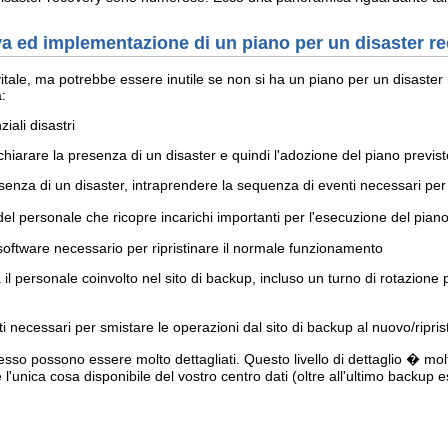
va ed implementazione di un piano per un disaster r
vitale, ma potrebbe essere inutile se non si ha un piano per un disaster
:
iali disastri
hiarare la presenza di un disaster e quindi l'adozione del piano previst
senza di un disaster, intraprendere la sequenza di eventi necessari per 
 del personale che ricopre incarichi importanti per l'esecuzione del pian
oftware necessario per ripristinare il normale funzionamento
 personale coinvolto nel sito di backup, incluso un turno di rotazione p
 necessari per smistare le operazioni dal sito di backup al nuovo/riprist
pesso possono essere molto dettagliati. Questo livello di dettaglio � molt
l'unica cosa disponibile del vostro centro dati (oltre all'ultimo backup es