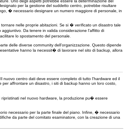
tature. Uno degli aspetti potrebbe essere la determinazione del
designato per la gestione del suddetto centro, potrebbe risultare
lungo, � necessario designare un numero maggiore di personale, in
ornare nelle proprie abitazioni. Se si � verificato un disastro tale
aggiuntivo. Da tenere in valida considerazione l'affitto di
r facilitare lo spostamento del personale.
i parte delle diverse community dell'organizzazione. Questo dipende
esentative hanno la necessit� di lavorare nel sito di backup, allora
 Il nuovo centro dati deve essere completo di tutto l'hardware ed il
r affrontare un disastro, i siti di backup hanno un loro costo,
li ripristinati nel nuovo hardware, la produzione pu� essere
orio necessario per la parte finale del piano. Infine, � necessario
difiche da parte del comitato esaminatore, con la creazione di una