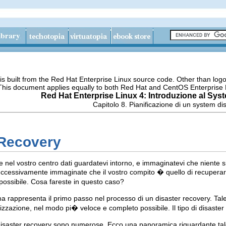
s built from the Red Hat Enterprise Linux source code. Other than lo
 This document applies equally to both Red Hat and CentOS Enterprise 
Red Hat Enterprise Linux 4: Introduzione al Sys
Capitolo 8. Pianificazione di un system di
 Recovery
e nel vostro centro dati guardatevi intorno, e immaginatevi che niente si
Successivamente immaginate che il vostro compito � quello di recuperar
possibile. Cosa fareste in questo caso?
a rappresenta il primo passo nel processo di un disaster recovery. Tale 
izzazione, nel modo pi� veloce e completo possibile. Il tipo di disaster 
disaster recovery sono numerose. Ecco una panoramica riguardante tale