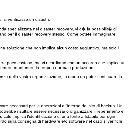
 si verificasse un disastro
a specializzata nei disaster recovery, vi d� la possibilit� di
piano per il disaster recovery stesso. Come potete immaginare,
na soluzione che non implica alcun costo aggiuntivo, ma solo i
sere poco costoso, ma vi ricordiamo che un accordo che implica un
ve sempre mantenere la propria normale produzione.
enze della vostra organizzazione, in modo da poter continuare la
ware necessari per le operazioni all'interno del sito di backup. Un
potrebbe risultare essere necessario organizzare il reperimento e
o cold implica l'identificazione di una fonte affidabile per ogni
rdo sulla consegna di hardware e/o software nel caso si verifichi