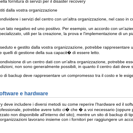
la fornitura di servizi per il disaster recovery
stiti dalla vostra organizzazione
videre i servizi del centro con un'altra organizzazione, nel caso in cui
un lato negativo ed uno positivo. Per esempio, un accordo con un'aziend
ecializzato, utili per la creazione, la prova e l'implementazione di un 
sseduto e gestito dalla vostra organizzazione, potrebbe rappresentare u
 e quelli di gestione della sua capacit� di essere letto.
ndivisione di un centro dati con un'altra organizzazione, potrebbe es
ondizioni, non sono generalmente possibili, in quanto il centro dati de
sito di backup deve rappresentare un compromesso tra il costo e le esig
software e hardware
ry deve includere i diversi metodi su come reperire l'hardware ed il soft
rofessionale, potrebbe avere tutto ci� che � a voi necessario (oppure 
zato non disponibile all'interno del sito); mentre un sito di backup di tip
organizzazioni lavorano insieme con i fornitori per raggiungere un acco