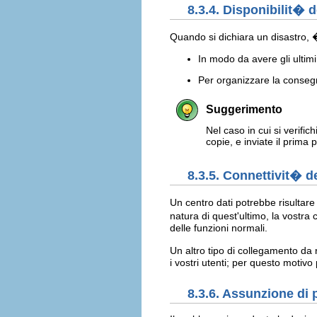
8.3.4. Disponibilit� d
Quando si dichiara un disastro, �
In modo da avere gli ultimi 
Per organizzare la consegna
Suggerimento
Nel caso in cui si verific
copie, e inviate il prima p
8.3.5. Connettivit� de
Un centro dati potrebbe risultare
natura di quest'ultimo, la vostra
delle funzioni normali.
Un altro tipo di collegamento da 
i vostri utenti; per questo moti
8.3.6. Assunzione di 