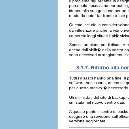
Il problema riguardante la design
personale necessario per poter ge
idoneo alla sua gestione per un 
modo da poter far fronte a tale 
Questo include la considerazione 
da influenzare anche la vita priva
camere/alloggi situati il pi� vicin
Spesso un piano per il disaster r
anche dall'abilit� della vostra o
sono necessari arrangiamenti simi
8.3.7. Ritorno alla n
Tutti i disastri hanno una fine. I
software necessario; anche se qu
per questo motivo � necessario s
Gli ultimi dati del sito di backu
smistata nel nuovo centro dati.
A questo punto il centro di backu
eseguire una revisione sull'effi
versione aggiornata.