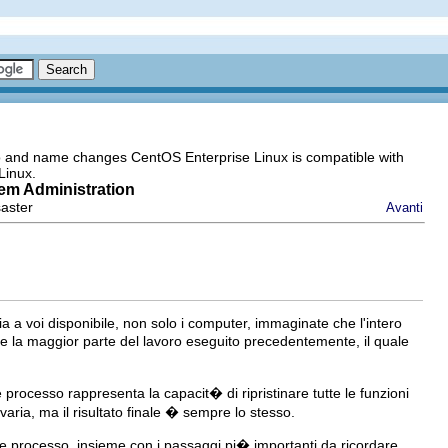
go and name changes CentOS Enterprise Linux is compatible with
Linux.
tem Administration
saster
Avanti
a a voi disponibile, non solo i computer, immaginate che l'intero
e la maggior parte del lavoro eseguito precedentemente, il quale
processo rappresenta la capacit� di ripristinare tutte le funzioni
varia, ma il risultato finale � sempre lo stesso.
 processo, insieme con i passaggi pi� importanti da ricordare.