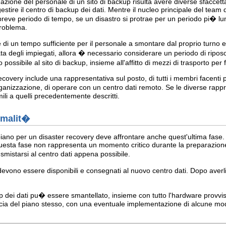
azione del personale di un sito di backup risulta avere diverse sfaccet
stire il centro di backup dei dati. Mentre il nucleo principale del team 
breve periodo di tempo, se un disastro si protrae per un periodo pi� 
problema.
di un tempo sufficiente per il personale a smontare dal proprio turno e t
ta degli impiegati, allora � necessario considerare un periodo di riposo 
o possibile al sito di backup, insieme all'affitto di mezzi di trasporto pe
ecovery include una rappresentativa sul posto, di tutti i membri facent
rganizzazione, di operare con un centro dati remoto. Se le diverse rappr
li a quelli precedentemente descritti.
ormalit�
l piano per un disaster recovery deve affrontare anche quest'ultima fase.
esta fase non rappresenta un momento critico durante la preparazione pe
mistarsi al centro dati appena possibile.
p, devono essere disponibili e consegnati al nuovo centro dati. Dopo aver
p dei dati pu� essere smantellato, insieme con tutto l'hardware provvis
cacia del piano stesso, con una eventuale implementazione di alcune mo