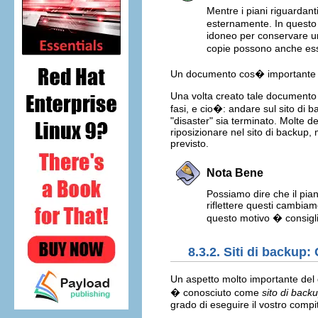
Mentre i piani riguardant
esternamente. In questo m
idoneo per conservare un
copie possono anche ess
Un documento cos� importante nec
Una volta creato tale documento r
fasi, e cio�: andare sul sito di 
"disaster" sia terminato. Molte d
riposizionare nel sito di backup,
previsto.
Nota Bene
Possiamo dire che il pia
riflettere questi cambia
questo motivo � consigli
8.3.2. Siti di backup
Un aspetto molto importante del d
� conosciuto come
sito di back
grado di eseguire il vostro compit