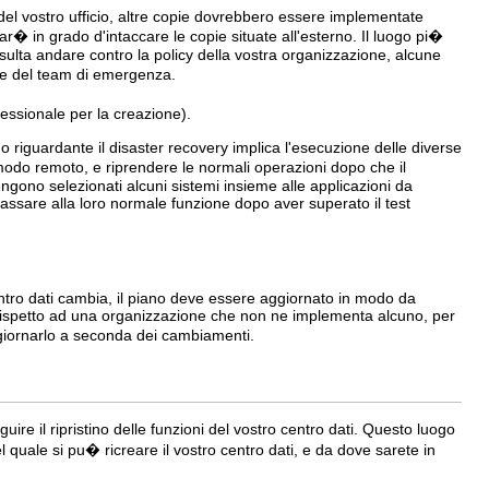
 del vostro ufficio, altre copie dovrebbero essere implementate
ar� in grado d'intaccare le copie situate all'esterno. Il luogo pi�
ulta andare contro la policy della vostra organizzazione, alcune
te del team di emergenza.
ssionale per la creazione).
 riguardante il disaster recovery implica l'esecuzione delle diverse
n modo remoto, e riprendere le normali operazioni dopo che il
engono selezionati alcuni sistemi insieme alle applicazioni da
passare alla loro normale funzione dopo aver superato il test
ntro dati cambia, il piano deve essere aggiornato in modo da
o rispetto ad una organizzazione che non ne implementa alcuno, per
giornarlo a seconda dei cambiamenti.
re il ripristino delle funzioni del vostro centro dati. Questo luogo
nel quale si pu� ricreare il vostro centro dati, e da dove sarete in