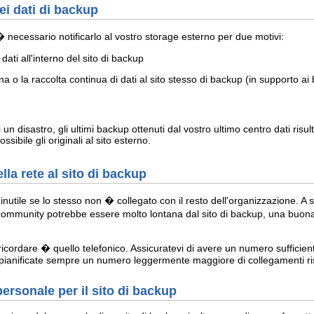
ei dati di backup
 necessario notificarlo al vostro storage esterno per due motivi:
dati all'interno del sito di backup
 o la raccolta continua di dati al sito stesso di backup (in supporto ai
hi un disastro, gli ultimi backup ottenuti dal vostro ultimo centro dati ri
ossibile gli originali al sito esterno.
lla rete al sito di backup
 inutile se lo stesso non � collegato con il resto dell'organizzazione. A
 community potrebbe essere molto lontana dal sito di backup, una buona c
ricordare � quello telefonico. Assicuratevi di avere un numero sufficient
vo pianificate sempre un numero leggermente maggiore di collegamenti ri
personale per il sito di backup