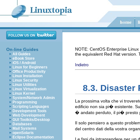
NOTE: CentOS Enterprise Linux i
On-line Guides
the equivalent Red Hat version.
All Guides
eBook Store
iOS / Android
Indietro
Linux for Beginners
Office Productivity
Linux Installation
Linux Security
Linux Utilities
8.3. Disaster
Linux Virtualization
Linux Kernel
System/Network Admin
La prossima volta che vi troveret
Programming
edificio non sia pi� esistente. 
Scripting Languages
Development Tools
� andato perduto, il pi� presto 
Web Development
GUI Toolkits/Desktop
Il solo pensiero a questo problem
Databases
Mail Systems
del centro dati della vostra organ
openSolaris
Eclipse Documentation
Le fasi da intraprendere per un 