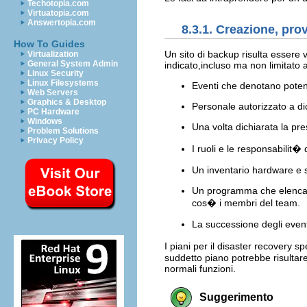
Techotopia.com
Virtuatopia.com
Answertopia.com
8.3.1. Creazione, pro
How To Guides
Un sito di backup risulta essere 
Virtualization
General System Admin
indicato,incluso ma non limitato a
Linux Security
Linux Filesystems
Eventi che denotano potenz
Web Servers
Graphics & Desktop
Personale autorizzato a dic
PC Hardware
Windows
Una volta dichiarata la pre
Problem Solutions
Privacy Policy
I ruoli e le responsabilit�
Un inventario hardware e s
Un programma che elenca il
cos� i membri del team.
La successione degli eventi
I piani per il disaster recovery s
suddetto piano potrebbe risultare 
normali funzioni.
Suggerimento