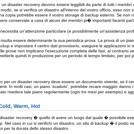
i un disaster recovery devono essere leggibili da parte di tutti i membri
odo, se si verifica un disastro all'interno del vostro ufficio, esso non s
a copia potrebbe essere il vostro storage di backup esterno. Se non ris
ere conservate a casa di alcuni dei membri pi� importanti facenti par
essita un'attenzione particolare (e possibilmente un'assistenza profe
isulta essere determinante la sua periodica prova. La prova di un piano
backup e impostare il centro dati provvisorio, eseguire le applicazioni i
elle prove non implicano l'esecuzione completa delle fasi; al contrario v
 metterle quindi in produzione per un periodo di tempo limitato, per poi 
no per un disaster recovery deve essere un documento vivente, se il ce
menti. In molti casi, un piano 'scaduto', potrebbe recare maggior dann
ato rivedere tale piano regolarmente (ogni tre mesi per esempio) e ag
: Cold, Warm, Hot
isaster recovery � quello di avere un luogo dal quale � possibile esegui
up
. Nel caso in cui si verifichi un disastro, un sito di backup � il posto 
o per la durata dello stesso disastro.