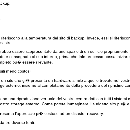
backup:
'
iferiscono alla temperatura del sito di backup. Invece, essi si riferiscon
isastro.
otrebbe essere rappresentato da uno spazio di un edificio propriamente co
rato e consegnato al suo interno, prima che tale processo possa iniziar
ompleto pu� essere rilevante.
 siti meno costosi.
n sito che gi� presenta un hardware simile a quello trovato nel vostro ce
age esterno, insieme al completamento della procedura del ripristino co
edono una riproduzione vertuale del vostro centro dati con tutti i sistemi 
al vostro storage esterno. Come potete immaginare il suddetto sito pu� 
presenta l'approccio pi� costoso ad un disaster recovery.
da tre diverse fonti: