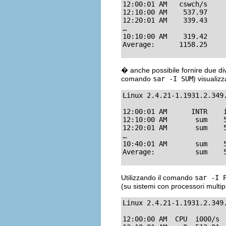
12:00:01 AM   cswch/s

12:10:00 AM    537.97

12:20:01 AM    339.43

…

10:10:00 AM    319.42

Average:      1158.25
� anche possibile fornire due di
comando
sar -I SUM
) visualiz
Linux 2.4.21-1.1931.2.349
12:00:01 AM      INTR    i
12:10:00 AM       sum    5
12:20:01 AM       sum    5
…

10:40:01 AM       sum    5
Average:          sum    
Utilizzando il comando
sar -I 
(su sistemi con processori multip
Linux 2.4.21-1.1931.2.349
12:00:00 AM  CPU  i000/s 