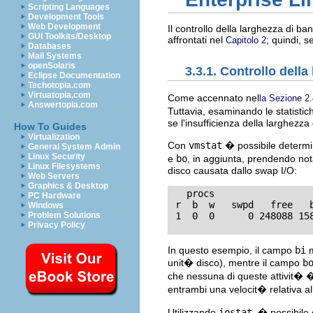
Scripting Languages
Development Tools
Web Development
Il controllo della larghezza di b
GUI Toolkits/Desktop
affrontati nel
; quindi, s
Capitolo 2
Databases
Mail Systems
openSolaris
3.3.1. Controllo dell
Eclipse Documentation
Techotopia.com
Virtuatopia.com
Come accennato nel
la Sezione 2.
Answertopia.com
Tuttavia, esaminando le statistic
se l'insufficienza della larghezz
How To Guides
Virtualization
Con
vmstat
� possibile determin
General System Admin
Linux Security
e
bo
, in aggiunta, prendendo no
Linux Filesystems
disco causata dallo swap I/O:
Web Servers
Graphics & Desktop
   procs                 
PC Hardware
 r  b  w   swpd   free   
Windows
 1  0  0      0 248088 15
Problem Solutions
Privacy Policy
In questo esempio, il campo
bi
m
unit� disco), mentre il campo
b
che nessuna di queste attivit� �
entrambi una velocit� relativa al
Utilizzando
iostat
, � possibile 