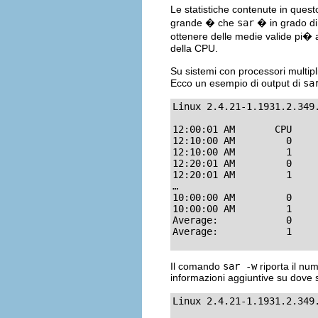
Le statistiche contenute in questo
grande � che
sar
� in grado di 
ottenere delle medie valide pi� a 
della CPU.
Su sistemi con processori multip
Ecco un esempio di output di
sa
Linux 2.4.21-1.1931.2.349
12:00:01 AM       CPU     
12:10:00 AM         0     
12:10:00 AM         1     
12:20:01 AM         0     
12:20:01 AM         1     
…

10:00:00 AM         0     
10:00:00 AM         1     
Average:            0     
Average:            1    
Il comando
sar -w
riporta il nu
informazioni aggiuntive su dove si
Linux 2.4.21-1.1931.2.349