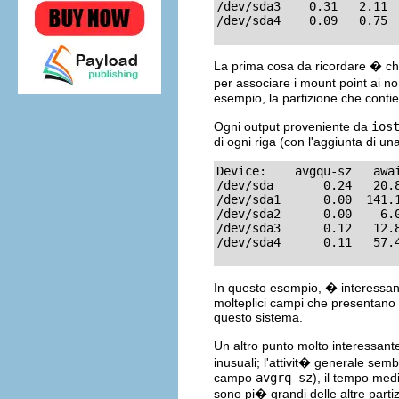
/dev/sda3    0.31   2.11 
/dev/sda4    0.09   0.75 
La prima cosa da ricordare � ch
per associare i mount point ai n
esempio, la partizione che cont
Ogni output proveniente da
ios
di ogni riga (con l'aggiunta di una
Device:    avgqu-sz   awai
/dev/sda       0.24   20.8
/dev/sda1      0.00  141.1
/dev/sda2      0.00    6.0
/dev/sda3      0.12   12.8
/dev/sda4      0.11   57.
In questo esempio, � interessa
molteplici campi che presentano
questo sistema.
Un altro punto molto interessan
inusuali; l'attivit� generale sem
campo
avgrq-sz
), il tempo med
sono pi� grandi delle altre parti