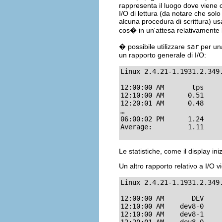
rappresenta il luogo dove viene c
I/O di lettura (da notare che sol
alcuna procedura di scrittura) us
cos� in un'attesa relativamente 
� possibile utilizzare
sar
per una
un rapporto generale di I/O:
Linux 2.4.21-1.1931.2.349
12:00:00 AM       tps     
12:10:00 AM      0.51     
12:20:01 AM      0.48     
…

06:00:02 PM      1.24     
Average:         1.11    
Le statistiche, come il display ini
Un altro rapporto relativo a I/O v
Linux 2.4.21-1.1931.2.349
12:00:00 AM       DEV     
12:10:00 AM    dev8-0     
12:10:00 AM    dev8-1     
12:20:01 AM    dev8-0     