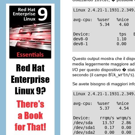
Linux 2.4.21-1.1931.2.349
avg-cpu:  %user   %nice   
           5.34    4.60   
Device:            tps   
dev8-0            1.10   
dev8-1            0.00   
Questo output mostra che il disp
media leggermente maggiore ad 
I/O per questo dispositivo � stat
secondo (il campo
Blk_wrtn/s
)
Se avete bisogno di maggiori info
Linux 2.4.21-1.1931.2.349
avg-cpu:  %user   %nice   
           5.37    4.54   
Device:    rrqm/s wrqm/s 
/dev/sda    13.57   2.86 
/dev/sda1    0.17   0.00 
/dev/sda2    0.00   0.00 