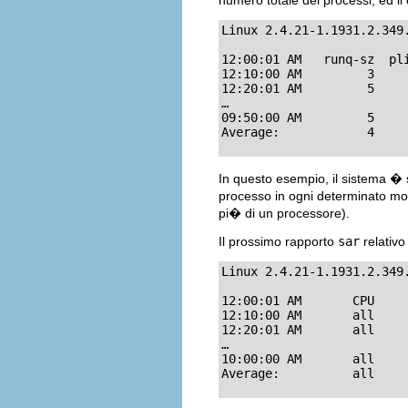
numero totale dei processi, ed i
Linux 2.4.21-1.1931.2.349
12:00:01 AM   runq-sz  pli
12:10:00 AM         3     
12:20:01 AM         5     
…

09:50:00 AM         5     
Average:            4    
In questo esempio, il sistema �
processo in ogni determinato mo
pi� di un processore).
Il prossimo rapporto
sar
relativo
Linux 2.4.21-1.1931.2.349
12:00:01 AM       CPU     
12:10:00 AM       all     
12:20:01 AM       all     
…

10:00:00 AM       all     
Average:          all    