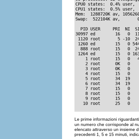
CPU0 states:  0.4% user,  
CPU1 states:  0.5% user,  
Mem:  1288720K av, 105626
Swap:  522104K av,       
  PID USER     PRI  NI  S
30997 ed        16   0  11
 1120 root       5 -10  24
 1260 ed        15   0 54
  888 root      15   0  2
 1264 ed        15   0 16
    1 root      15   0   4
    2 root      0K   0   
    3 root      0K   0   
    4 root      15   0   
    5 root      34  19   
    6 root      34  19   
    7 root      15   0    
    8 root      15   0   
    9 root      15   0   
   10 root      25   0   
Le prime informazioni riguardanti
un numero che corrisponde al num
elencato attraverso un insieme d
precedenti 1, 5 e 15 minuti, ind