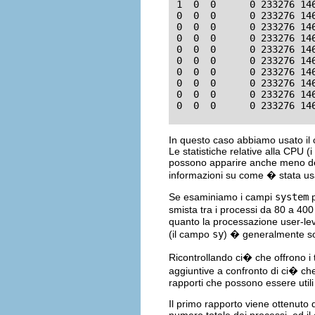
 1  0  0      0 233276 14
 0  0  0      0 233276 14
 0  0  0      0 233276 14
 0  0  0      0 233276 14
 0  0  0      0 233276 14
 0  0  0      0 233276 14
 0  0  0      0 233276 14
 0  0  0      0 233276 14
 0  0  0      0 233276 14
 0  0  0      0 233276 14
In questo caso abbiamo usato i
Le statistiche relative alla CPU (
possono apparire anche meno dett
informazioni su come � stata us
Se esaminiamo i campi
system
p
smista tra i processi da 80 a 400 
quanto la processazione user-le
(il campo
sy
) � generalmente sot
Ricontrollando ci� che offrono i
aggiuntive a confronto di ci� ch
rapporti che possono essere utili
Il primo rapporto viene ottenut