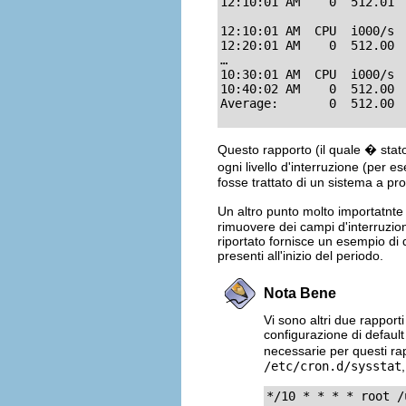
12:10:01 AM    0  512.01 
12:10:01 AM  CPU  i000/s 
12:20:01 AM    0  512.00 
…

10:30:01 AM  CPU  i000/s 
10:40:02 AM    0  512.00 
Average:       0  512.00 
Questo rapporto (il quale � stat
ogni livello d'interruzione (per 
fosse trattato di un sistema a p
Un altro punto molto importatnt
rimuovere dei campi d'interruzio
riportato fornisce un esempio di qu
presenti all'inizio del periodo.
Nota Bene
Vi sono altri due rapport
configurazione di default 
necessarie per questi ra
/etc/cron.d/sysstat
*/10 * * * * root /