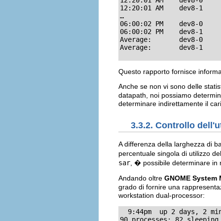
12:20:01 AM    dev8-1     
…

06:00:02 PM    dev8-0     
06:00:02 PM    dev8-1     
Average:       dev8-0     
Average:       dev8-1    
Questo rapporto fornisce informaz
Anche se non vi sono delle statist
datapath, noi possiamo determina
determinare indirettamente il car
3.3.2. Controllo dell
A differenza della larghezza di b
percentuale singola di utilizzo d
sar
, � possibile determinare in
Andando oltre
GNOME System M
grado di fornire una rappresenta
workstation dual-processor:
  9:44pm  up 2 days, 2 min
90 processes: 82 sleeping,