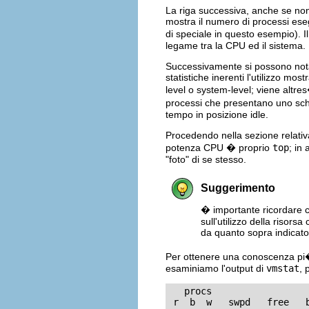
La riga successiva, anche se non 
mostra il numero di processi ese
di speciale in questo esempio). 
legame tra la CPU ed il sistema.
Successivamente si possono nota
statistiche inerenti l'utilizzo mo
level o system-level; viene altr
processi che presentano uno sched
tempo in posizione idle.
Procedendo nella sezione relativ
potenza CPU � proprio
top
; in
"foto" di se stesso.
Suggerimento
� importante ricordare ch
sull'utilizzo della risors
da quanto sopra indicato
Per ottenere una conoscenza pi� 
esaminiamo l'output di
vmstat
, 
   procs                 
 r  b  w   swpd   free   