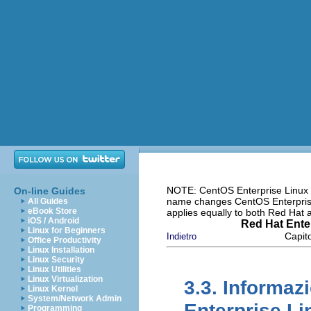
NOTE: CentOS Enterprise Linux i
On-line Guides
name changes CentOS Enterprise 
All Guides
eBook Store
applies equally to both Red Hat
iOS / Android
Red Hat Enter
Linux for Beginners
Capit
Indietro
Office Productivity
Linux Installation
Linux Security
Linux Utilities
Linux Virtualization
3.3. Informaz
Linux Kernel
System/Network Admin
Enterprise Li
Programming