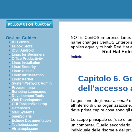
NOTE: CentOS Enterprise Linux i
On-line Guides
name changes CentOS Enterprise 
All Guides
eBook Store
applies equally to both Red Hat
iOS / Android
Red Hat Enter
Linux for Beginners
Indietro
Office Productivity
Linux Installation
Linux Security
Linux Utilities
Linux Virtualization
Capitolo 6. G
Linux Kernel
System/Network Admin
dell'accesso 
Programming
Scripting Languages
Development Tools
Web Development
La gestione degli
user account
e
GUI Toolkits/Desktop
all'interno di una organizzazion
Databases
deve prima capire cosa sono gli 
Mail Systems
openSolaris
Lo scopo principale sull'uso di un
Eclipse Documentation
Techotopia.com
un computer. Quello secondario (
Virtuatopia.com
individuale delle risorse e dei pri