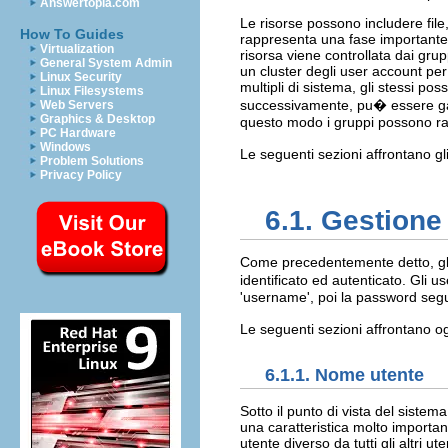
Answertopia.com
Le risorse possono includere file, 
How To Guides
rappresenta una fase importante 
Virtualization
risorsa viene controllata dai gru
General System Admin
un cluster degli user account pe
Linux Security
multipli di sistema, gli stessi p
Linux Filesystems
successivamente, pu� essere gara
Web Servers
Graphics & Desktop
questo modo i gruppi possono rap
PC Hardware
Windows
Le seguenti sezioni affrontano gl
Problem Solutions
Privacy Policy
6.1. Gestione
Come precedentemente detto, gli
identificato ed autenticato. Gli 
'username', poi la password segui
Le seguenti sezioni affrontano 
6.1.1. Nome utente
Sotto il punto di vista del siste
una caratteristica molto importa
utente diverso da tutti gli altri ut