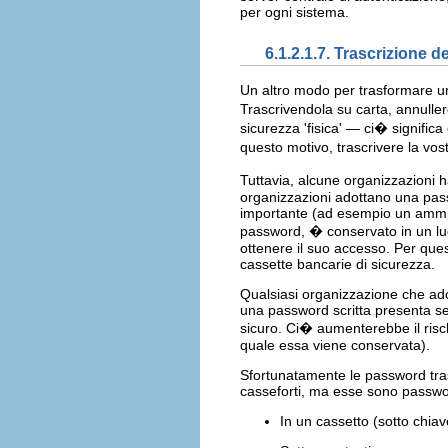
per ogni sistema.
6.1.2.1.7. Trascrizione d
Un altro modo per trasformare un
Trascrivendola su carta, annulle
sicurezza 'fisica' — ci� signific
questo motivo, trascrivere la vos
Tuttavia, alcune organizzazioni 
organizzazioni adottano una pass
importante (ad esempio un amminis
password, � conservato in un luo
ottenere il suo accesso. Per que
cassette bancarie di sicurezza.
Qualsiasi organizzazione che ado
una password scritta presenta se
sicuro. Ci� aumenterebbe il risc
quale essa viene conservata).
Sfortunatamente le password tras
casseforti, ma esse sono passwor
In un cassetto (sotto chiav