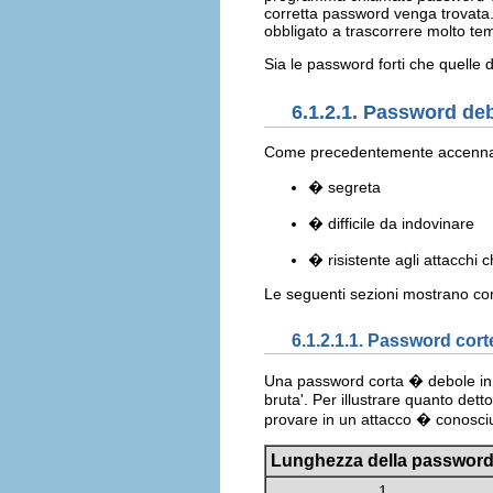
corretta password venga trovata.
obbligato a trascorrere molto tem
Sia le password forti che quelle d
6.1.2.1. Password deb
Come precedentemente accennato
� segreta
� difficile da indovinare
� risistente agli attacchi 
Le seguenti sezioni mostrano c
6.1.2.1.1. Password cort
Una password corta � debole in 
bruta'. Per illustrare quanto det
provare in un attacco � conosciu
Lunghezza della passwor
1