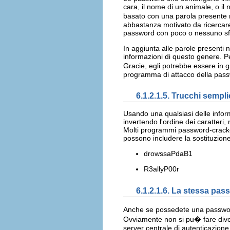
cara, il nome di un animale, o il
basato con una parola presente 
abbastanza motivato da ricercare 
password con poco o nessuno sf
In aggiunta alle parole presenti 
informazioni di questo genere. P
Gracie, egli potrebbe essere in 
programma di attacco della pas
6.1.2.1.5. Trucchi sempli
Usando una qualsiasi delle info
invertendo l'ordine dei caratter
Molti programmi password-cracker
possono includere la sostituzione
drowssaPdaB1
R3allyP00r
6.1.2.1.6. La stessa pas
Anche se possedete una password
Ovviamente non si pu� fare diver
server centrale di autenticazione