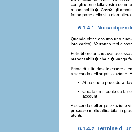
con gli utenti della vostra comm
responsabilit�. Cos�, gli ammini
fanno parte della vita giornaliera
6.1.4.1. Nuovi dipend
Quando viene assunta una nuova p
loro carica). Verranno resi dispon
Potrebbero anche aver accesso 
responsabilit� che ci� venga fat
Prima di tutto dovete essere a c
a seconda dell'organizzazione. E
Attuate una procedura dove
Create un modulo da far c
account.
A seconda dell'organizzazione vi
processo molto affidabile, in grad
utenti.
6.1.4.2. Termine di u