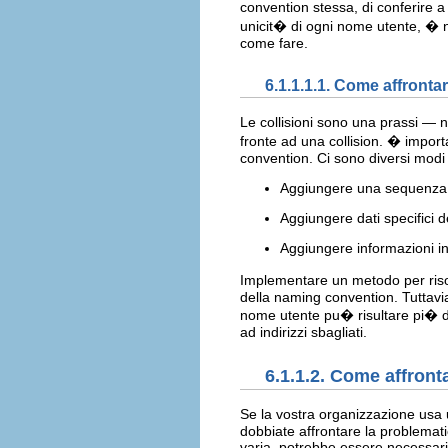
convention stessa, di conferire 
unicit� di ogni nome utente, � 
come fare.
6.1.1.1.1. Come affrontar
Le collisioni sono una prassi — 
fronte ad una collision. � impor
convention. Ci sono diversi modi
Aggiungere una sequenza n
Aggiungere dati specifici d
Aggiungere informazioni in
Implementare un metodo per risol
della naming convention. Tuttavia
nome utente pu� risultare pi� dif
ad indirizzi sbagliati.
6.1.1.2. Come affront
Se la vostra organizzazione usa
dobbiate affrontare la problema
varia, potrebbe essere necessario