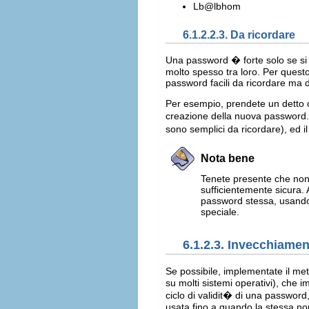
Lb@lbhom
6.1.2.2.3. Da ricordare
Una password � forte solo se si p
molto spesso tra loro. Per questo
password facili da ricordare ma di
Per esempio, prendete un detto o
creazione della nuova password. I
sono semplici da ricordare), ed 
Nota bene
Tenete presente che non 
sufficientemente sicura.
password stessa, usando 
speciale.
6.1.2.3. Invecchiame
Se possibile, implementate il m
su molti sistemi operativi), che i
ciclo di validit� di una password
usata fino a quando la stessa no