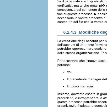
Se il personale era in grado di uti
verificatisi, ma anche email pi�
conoscenza del contenuto delle e
fine di questo processo � possibil
necessaria la vostra presenza du
contenuto dei file che la vostra 
6.1.4.3. Modifiche deg
La creazione degli account per n
dell'account di un utente 'termin
potrebbe rappresentare qualche o
della stessa organizzazione. Talv
Per accertarsi che il nuovo acco
persone:
Voi
Il precedente manager dell
Il nuovo manager
Insieme, dovreste essere in grad
precedenti, e intraprendere le az
questo processo potrebbe essere 
organizzazioni adottano quest'ul