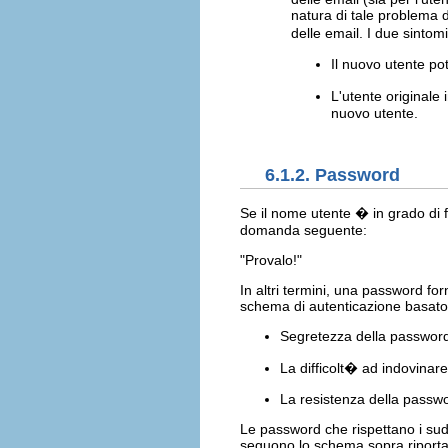
natura di tale problema 
delle email. I due sinto
Il nuovo utente po
L'utente originale
nuovo utente.
6.1.2. Password
Se il nome utente � in grado di f
domanda seguente:
"Provalo!"
In altri termini, una password for
schema di autenticazione basato 
Segretezza della passwor
La difficolt� ad indovinar
La resistenza della passwo
Le password che rispettano i su
seguono lo schema sopra riport