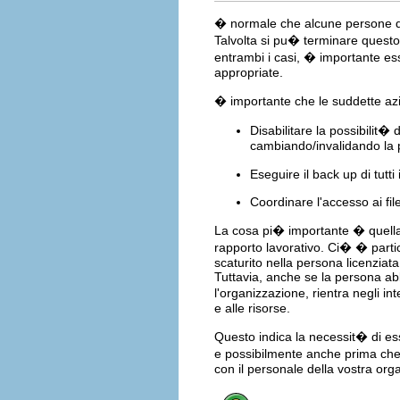
� normale che alcune persone dec
Talvolta si pu� terminare quest
entrambi i casi, � importante ess
appropriate.
� importante che le suddette azi
Disabilitare la possibilit� 
cambiando/invalidando la 
Eseguire il back up di tutti 
Coordinare l'accesso ai fi
La cosa pi� importante � quella d
rapporto lavorativo. Ci� � parti
scaturito nella persona licenziat
Tuttavia, anche se la persona ab
l'organizzazione, rientra negli in
e alle risorse.
Questo indica la necessit� di ess
e possibilmente anche prima ch
con il personale della vostra org