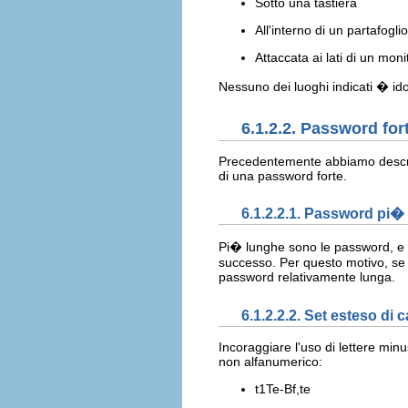
Sotto una tastiera
All'interno di un partafoglio
Attaccata ai lati di un moni
Nessuno dei luoghi indicati � i
6.1.2.2. Password fort
Precedentemente abbiamo descritt
di una password forte.
6.1.2.2.1. Password pi�
Pi� lunghe sono le password, e m
successo. Per questo motivo, se i
password relativamente lunga.
6.1.2.2.2. Set esteso di c
Incoraggiare l'uso di lettere mi
non alfanumerico:
t1Te-Bf,te