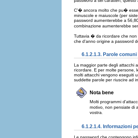
password a sei caratteri, quest
C'� ancora molto che pu� essere 
minuscole e maiuscole (per sistem
password aumenterebbe a 56,800,
combinazione aumenterebbe sensi
Tuttavia � da ricordare che non t
che d'anno origine a password de
6.1.2.1.3. Parole comuni
La maggior parte degli attacchi 
ricordare. E per molte persone, 
molti attacchi vengono eseguiti u
suddette parole per riuscire ad
Nota bene
Molti programmi d'attacco
motivo, non pensiate di 
vostra.
6.1.2.1.4. Informazioni p
Le password che contengono info