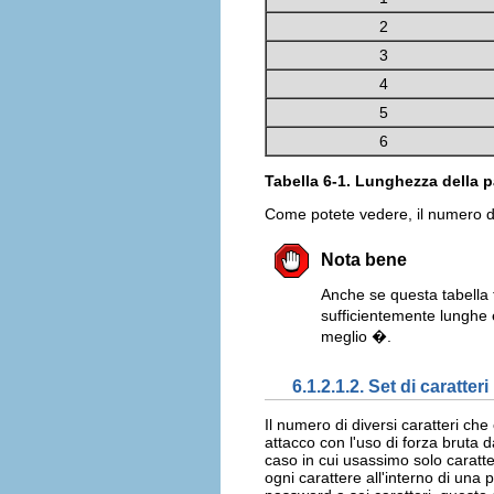
2
3
4
5
6
Tabella 6-1. Lunghezza della 
Come potete vedere, il numero d
Nota bene
Anche se questa tabella t
sufficientemente lunghe 
meglio �.
6.1.2.1.2. Set di caratteri 
Il numero di diversi caratteri c
attacco con l'uso di forza bruta 
caso in cui usassimo solo caratt
ogni carattere all'interno di una