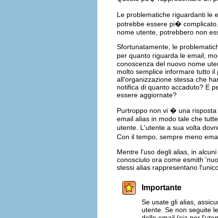
Le problematiche riguardanti le 
potrebbe essere pi� complicato. 
nome utente, potrebbero non ess
Sfortunatamente, le problematic
per quanto riguarda le email, mo
conoscenza del nuovo nome utente
molto semplice informare tutto il
all'organizzazione stessa che ha
notifica di quanto accaduto? E p
essere aggiornate?
Purtroppo non vi � una risposta 
email alias in modo tale che tut
utente. L'utente a sua volta dov
Con il tempo, sempre meno email 
Mentre l'uso degli alias, in alcu
conosciuto ora come esmith 'nuo
stessi alias rappresentano l'unic
Importante
Se usate gli alias, assicu
utente. Se non seguite l
delle email (sia per l'ut