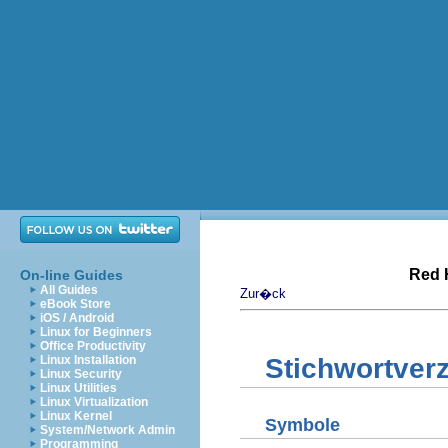
Red 
On-line Guides
All Guides
Zur�ck
eBook Store
iOS / Android
Linux for Beginners
Office Productivity
Linux Installation
Stichwortver
Linux Security
Linux Utilities
Linux Virtualization
Linux Kernel
Symbole
System/Network Admin
Programming