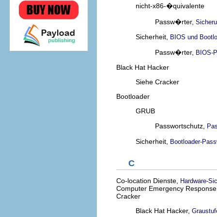
nicht-x86-�quivalente
Passw�rter,
Sicheru
Sicherheit,
BIOS und Bootlo
Passw�rter,
BIOS-P
Black Hat Hacker
Siehe Cracker
Bootloader
GRUB
Passwortschutz,
Pas
Sicherheit,
Bootloader-Pas
C
Co-location Dienste,
Hardware-Sic
Computer Emergency Response
Cracker
Black Hat Hacker,
Graustuf