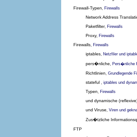
Firewall-Typen,
Firewalls
Network Address Translat
Paketfilter,
Firewalls
Proxy,
Firewalls
Firewalls,
Firewalls
iptables,
Netzfiler und iptabl
pers�nliche,
Pers�nliche F
Richtlinien,
Grundlegende Fir
stateful ,
iptables und dynam
Typen,
Firewalls
und dynamische (reflexive)
und Viruse,
Viren und gekn
Zus�tzliche Informationsq
FTP