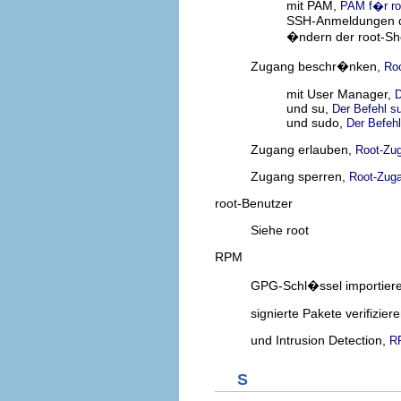
mit PAM,
PAM f�r roo
SSH-Anmeldungen d
�ndern der root-Sh
Zugang beschr�nken,
Ro
mit User Manager,
D
und su,
Der Befehl s
und sudo,
Der Befeh
Zugang erlauben,
Root-Zug
Zugang sperren,
Root-Zuga
root-Benutzer
Siehe root
RPM
GPG-Schl�ssel importier
signierte Pakete verifizier
und Intrusion Detection,
R
S