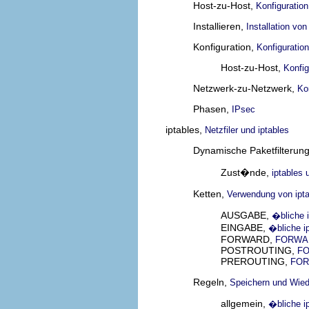
Host-zu-Host,
Konfiguratio
Installieren,
Installation vo
Konfiguration,
Konfiguratio
Host-zu-Host,
Konfig
Netzwerk-zu-Netzwerk,
Ko
Phasen,
IPsec
iptables,
Netzfiler und iptables
Dynamische Paketfilterun
Zust�nde,
iptables 
Ketten,
Verwendung von ipta
AUSGABE,
�bliche i
EINGABE,
�bliche ip
FORWARD,
FORWAR
POSTROUTING,
FO
PREROUTING,
FOR
Regeln,
Speichern und Wiede
allgemein,
�bliche ip