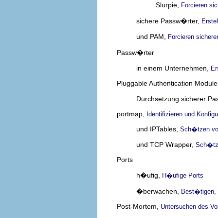
Slurpie,
Forcieren si
sichere Passw�rter,
Erste
und PAM,
Forcieren sicher
Passw�rter
in einem Unternehmen,
Er
Pluggable Authentication Modul
Durchsetzung sicherer Pa
portmap,
Identifizieren und Konfig
und IPTables,
Sch�tzen von
und TCP Wrapper,
Sch�tz
Ports
h�ufig,
H�ufige Ports
�berwachen,
Best�tigen,
Post-Mortem,
Untersuchen des Vor