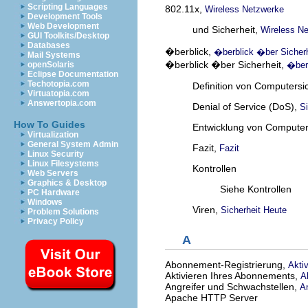
Scripting Languages
802.11x,
Wireless Netzwerke
Development Tools
Web Development
und Sicherheit,
Wireless N
GUI Toolkits/Desktop
Databases
�berblick,
�berblick �ber Sicherh
Mail Systems
�berblick �ber Sicherheit,
�berb
openSolaris
Eclipse Documentation
Techotopia.com
Definition von Computersi
Virtuatopia.com
Answertopia.com
Denial of Service (DoS),
Si
How To Guides
Entwicklung von Computer
Virtualization
General System Admin
Fazit,
Fazit
Linux Security
Linux Filesystems
Kontrollen
Web Servers
Graphics & Desktop
Siehe Kontrollen
PC Hardware
Windows
Viren,
Sicherheit Heute
Problem Solutions
Privacy Policy
A
Abonnement-Registrierung,
Akti
Aktivieren Ihres Abonnements,
A
Angreifer und Schwachstellen,
A
Apache HTTP Server