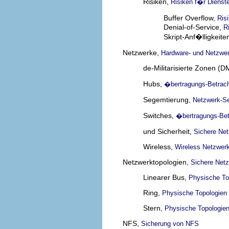
Risiken,
Risiken f�r Dienst
Buffer Overflow,
Ris
Denial-of-Service,
R
Skript-Anf�lligkeite
Netzwerke,
Hardware- und Netzwe
de-Militarisierte Zonen (
Hubs,
�bertragungs-Betrac
Segemtierung,
Netzwerk-S
Switches,
�bertragungs-Bet
und Sicherheit,
Sichere Net
Wireless,
Wireless Netzwer
Netzwerktopologien,
Sichere Netz
Linearer Bus,
Physische To
Ring,
Physische Topologien
Stern,
Physische Topologie
NFS,
Sicherung von NFS