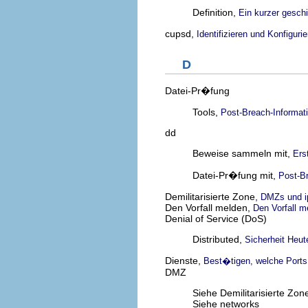
Definition,
Ein kurzer gesch
cupsd,
Identifizieren und Konfiguri
D
Datei-Pr�fung
Tools,
Post-Breach-Informa
dd
Beweise sammeln mit,
Ers
Datei-Pr�fung mit,
Post-B
Demilitarisierte Zone,
DMZs und i
Den Vorfall melden,
Den Vorfall m
Denial of Service (DoS)
Distributed,
Sicherheit Heut
Dienste,
Best�tigen, welche Port
DMZ
Siehe Demilitarisierte Zon
Siehe networks