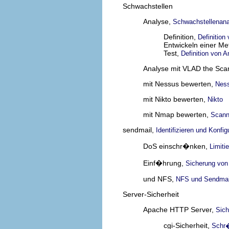
Schwachstellen
Analyse,
Schwachstellenan
Definition,
Definition
Entwickeln einer M
Test,
Definition von 
Analyse mit VLAD the Sca
mit Nessus bewerten,
Nes
mit Nikto bewerten,
Nikto
mit Nmap bewerten,
Scann
sendmail,
Identifizieren und Konfi
DoS einschr�nken,
Limiti
Einf�hrung,
Sicherung von
und NFS,
NFS und Sendmai
Server-Sicherheit
Apache HTTP Server,
Sic
cgi-Sicherheit,
Schr�