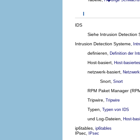
I
IDS
Siehe Intrusion Detection
Intrusion Detection Systeme,
Int
definieren,
Definition der I
Host-basiert,
Host-basierte
netzwerk-basiert,
Netzwerk
Snort,
Snort
RPM Paket Manager (RP
Tripwire,
Tripwire
Typen,
Typen von IDS
und Log-Dateien,
Host-bas
ip6tables,
ip6tables
IPsec,
IPsec