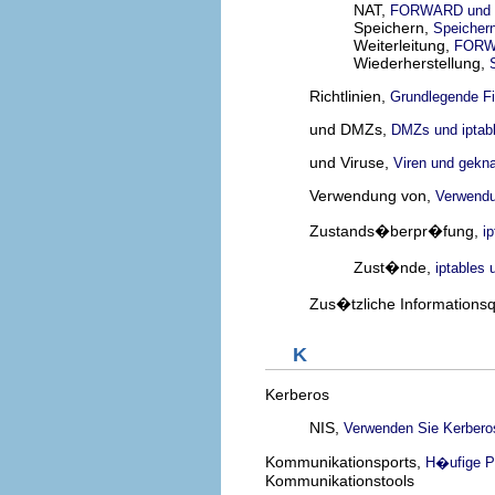
NAT,
FORWARD und 
Speichern,
Speichern
Weiterleitung,
FORW
Wiederherstellung,
Richtlinien,
Grundlegende Fir
und DMZs,
DMZs und iptab
und Viruse,
Viren und gekn
Verwendung von,
Verwendu
Zustands�berpr�fung,
i
Zust�nde,
iptables 
Zus�tzliche Informationsq
K
Kerberos
NIS,
Verwenden Sie Kerberos
Kommunikationsports,
H�ufige P
Kommunikationstools