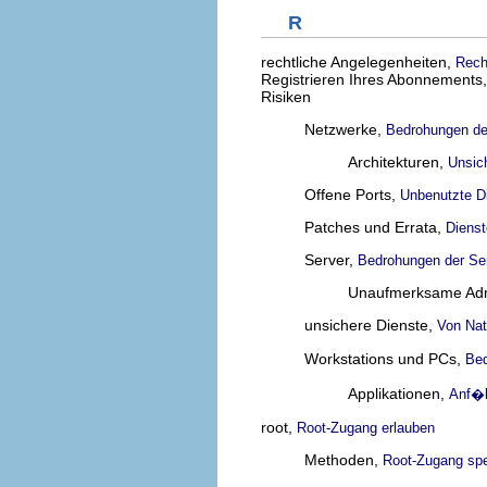
R
rechtliche Angelegenheiten,
Rech
Registrieren Ihres Abonnements
Risiken
Netzwerke,
Bedrohungen de
Architekturen,
Unsich
Offene Ports,
Unbenutzte Di
Patches und Errata,
Diens
Server,
Bedrohungen der Ser
Unaufmerksame Admi
unsichere Dienste,
Von Nat
Workstations und PCs,
Bed
Applikationen,
Anf�ll
root,
Root-Zugang erlauben
Methoden,
Root-Zugang spe