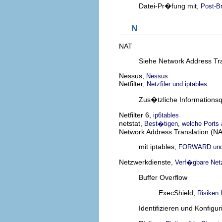
Datei-Pr�fung mit,
Post-B
N
NAT
Siehe Network Address Tra
Nessus,
Nessus
Netfilter,
Netzfiler und iptables
Zus�tzliche Informationsq
Netfilter 6,
ip6tables
netstat,
Best�tigen, welche Ports
Network Address Translation (N
mit iptables,
FORWARD und
Netzwerkdienste,
Verf�gbare Net
Buffer Overflow
ExecShield,
Risiken 
Identifizieren und Konfigu