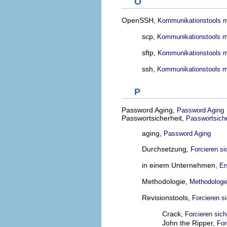
O
OpenSSH,
Kommunikationstools mi
scp,
Kommunikationstools mi
sftp,
Kommunikationstools mi
ssh,
Kommunikationstools mi
P
Password Aging,
Password Aging
Passwortsicherheit,
Passwortsiche
aging,
Password Aging
Durchsetzung,
Forcieren s
in einem Unternehmen,
Er
Methodologie,
Methodologie
Revisionstools,
Forcieren s
Crack,
Forcieren sic
John the Ripper,
For