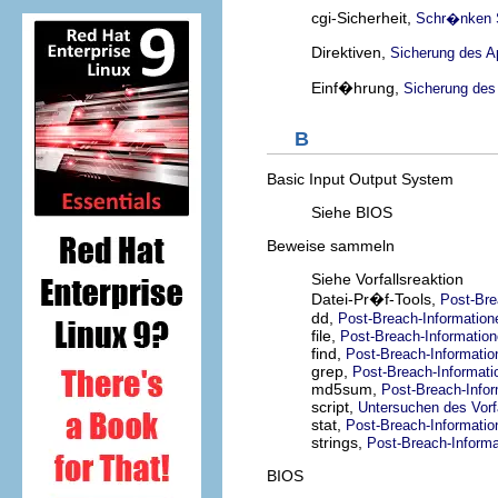
cgi-Sicherheit,
Schr�nken S
Direktiven,
Sicherung des 
Einf�hrung,
Sicherung de
B
Basic Input Output System
Siehe BIOS
Beweise sammeln
Siehe Vorfallsreaktion
Datei-Pr�f-Tools,
Post-Bre
dd,
Post-Breach-Informatio
file,
Post-Breach-Informatio
find,
Post-Breach-Informati
grep,
Post-Breach-Informat
md5sum,
Post-Breach-Info
script,
Untersuchen des Vorf
stat,
Post-Breach-Informati
strings,
Post-Breach-Inform
BIOS