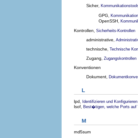
Sicher,
Kommunikationstools
GPG,
Kommunikations
OpenSSH,
Kommunika
Kontrollen,
Sicherheits-Kontrollen
administrative,
Administrati
technische,
Technische Kont
Zugang,
Zugangskontrollen
Konventionen
Dokument,
Dokumentkonve
L
lpd,
Identifizieren und Konfiguriere
lsof,
Best�tigen, welche Ports auf
M
md5sum