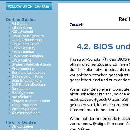
Red 
On-line Guides
All Guides
Zur�ck
eBook Store
iOS / Android
Linux for Beginners
Office Productivity
Linux Installation
4.2. BIOS und
Linux Security
Linux Utilities
Linux Virtualization
Passwort-Schutz f�r das BIOS (
Linux Kernel
physikalischen Zugang zu Ihren
System/Network Admin
Programming
den Einzelbenutzermodus als ro
Scripting Languages
vor solchen Attacken gesch�tzt 
Development Tools
gespeichert sind und zum ander
Web Development
GUI Toolkits/Desktop
Databases
Wenn zum Beispiel ein Computer 
Mail Systems
nicht unbedingt kritisch, solche 
openSolaris
nicht-passwortgesch�tzten SSH-
Eclipse Documentation
gelassen wird, kann dies zu ei
Techotopia.com
Virtuatopia.com
Unternehmen haben kann.
Answertopia.com
Wenn auf der anderen Seite sich
How To Guides
vertrauensw�rdige Personen Zug
Virtualization
von N�ten.