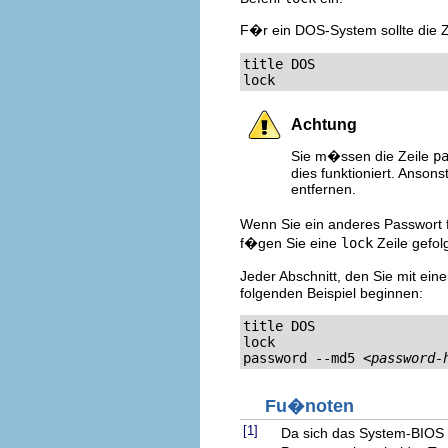
F�r ein DOS-System sollte die Z
title DOS

lock
Achtung
Sie m�ssen die Zeile
p
dies funktioniert. Anson
entfernen.
Wenn Sie ein anderes Passwort 
f�gen Sie eine
lock
Zeile gefolg
Jeder Abschnitt, den Sie mit ei
folgenden Beispiel beginnen:
title DOS

lock

password --md5 
<password-
Fu�noten
[1]
Da sich das System-BIOS v