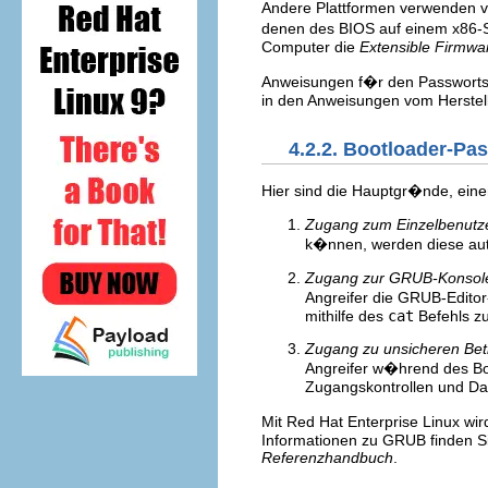
Andere Plattformen verwenden 
denen des BIOS auf einem x86-
Computer die
Extensible Firmwar
Anweisungen f�r den Passworts
in den Anweisungen vom Herstell
4.2.2. Bootloader-Pa
Hier sind die Hauptgr�nde, ein
Zugang zum Einzelbenutz
k�nnen, werden diese aut
Zugang zur GRUB-Konsole
Angreifer die GRUB-Editor
mithilfe des
cat
Befehls z
Zugang zu unsicheren Bet
Angreifer w�hrend des Bo
Zugangskontrollen und Dat
Mit Red Hat Enterprise Linux wir
Informationen zu GRUB finden Si
Referenzhandbuch
.