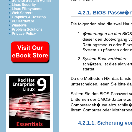
General System Admin
Linux Security
Linux Filesystems
4.2.1. BIOS-Passw�r
Web Servers
Graphics & Desktop
PC Hardware
Die folgenden sind die zwei H
Windows
Problem Solutions
�nderungen an den BIOS-
Privacy Policy
dieser den Bootvorgang vo
Rettungsmodus oder Einze
System zu pflanzen oder e
System-Boot verhindern
— 
sch�tzen. Ist dies aktivi
startet.
Da die Methoden f�r das Einste
unterscheiden, lesen Sie bitte 
Sollten Sie das BIOS-Passwort 
Entfernen der CMOS-Batterie zur
Computergeh�use abzuschlie�en
Ihrem Computer oder Motherboa
4.2.1.1. Sicherung vo