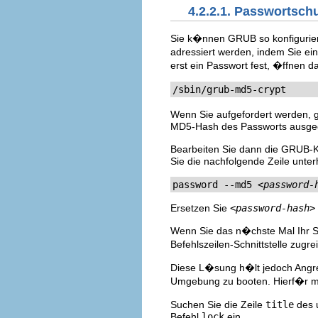
4.2.2.1. Passwortsc
Sie k�nnen GRUB so konfiguriere
adressiert werden, indem Sie ein
erst ein Passwort fest, �ffnen d
/sbin/grub-md5-crypt
Wenn Sie aufgefordert werden,
MD5-Hash des Passworts ausge
Bearbeiten Sie dann die GRUB-K
Sie die nachfolgende Zeile unte
password --md5 
<password-
Ersetzen Sie
<password-hash>
Wenn Sie das n�chste Mal Ihr 
Befehlszeilen-Schnittstelle zugre
Diese L�sung h�lt jedoch Angreif
Umgebung zu booten. Hierf�r m
Suchen Sie die Zeile
title
des u
Befehl
lock
ein.