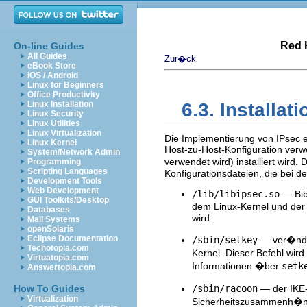
Red 
On-line Guides
All Guides
Zur�ck
eBook Store
iOS / Android
Linux for Beginners
Office Productivity
Linux Installation
6.3. Installat
Linux Security
Linux Utilities
Linux Virtualization
Die Implementierung von IPsec e
Linux Kernel
Host-zu-Host-Konfiguration verw
System/Network Admin
verwendet wird) installiert wird
Programming
Scripting Languages
Konfigurationsdateien, die bei d
Development Tools
Web Development
/lib/libipsec.so
— Bib
GUI Toolkits/Desktop
dem Linux-Kernel und der 
Databases
wird.
Mail Systems
openSolaris
Eclipse Documentation
/sbin/setkey
— ver�nder
Techotopia.com
Kernel. Dieser Befehl wir
Virtuatopia.com
Informationen �ber
setk
Answertopia.com
How To Guides
/sbin/racoon
— der IKE-
Virtualization
Sicherheitszusammenh�ng