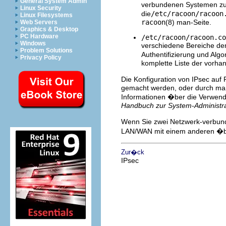
General System Admin
verbundenen Systemen zu l
Linux Security
die
/etc/racoon/racoon
Linux Filesystems
racoon
(8) man-Seite.
Web Servers
Graphics & Desktop
PC Hardware
/etc/racoon/racoon.co
Windows
verschiedene Bereiche der
Problem Solutions
Authentifizierung und Alg
Privacy Policy
komplette Liste der vorha
Die Konfiguration von IPsec auf
gemacht werden, oder durch man
Informationen �ber die Verwen
Handbuch zur System-Administra
Wenn Sie zwei Netzwerk-verbund
LAN/WAN mit einem anderen �be
Zur�ck
IPsec