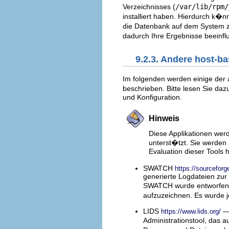
Verzeichnisses (
/var/lib/rpm/
installiert haben. Hierdurch k�n
die Datenbank auf dem System z
dadurch Ihre Ergebnisse beeinf
9.2.3. Andere host-ba
Im folgenden werden einige der 
beschrieben. Bitte lesen Sie dazu
und Konfiguration.
Hinweis
Diese Applikationen werd
unterst�tzt. Sie werden
Evaluation dieser Tools
SWATCH
https://sourceforg
generierte Logdateien zur
SWATCH wurde entworfen, u
aufzuzeichnen. Es wurde 
LIDS
— 
https://www.lids.org/
Administrationstool, das 