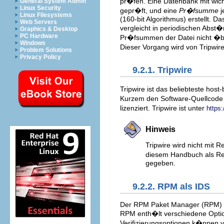
pr�fen. Eine Datenbank mit wich
General System Admin
Linux Security
gepr�ft, und eine
Pr�fsumme
j
Linux Filesystems
(160-bit Algorithmus) erstellt. 
Web Servers
vergleicht in periodischen Abst
Graphics & Desktop
PC Hardware
Pr�fsummen der Datei nicht �ber
Windows
Dieser Vorgang wird von Tripwir
Problem Solutions
Privacy Policy
9.2.1. Tripwire
Tripwire ist das beliebteste host-
Kurzem den Software-Quellcode 
lizenziert. Tripwire ist unter
https:
Hinweis
Tripwire wird nicht mit R
diesem Handbuch als Ref
gegeben.
9.2.2. RPM als IDS
Der RPM Paket Manager (RPM) is
RPM enth�lt verschiedene Optio
Verifizierungsoptionen k�nnen v