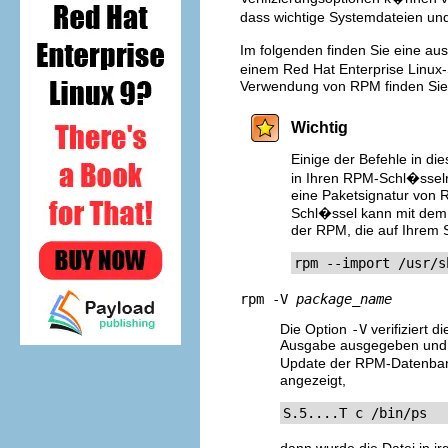
dass wichtige Systemdateien un
Im folgenden finden Sie eine aus
einem Red Hat Enterprise Linux-
Verwendung von RPM finden Si
Wichtig
Einige der Befehle in di
in Ihren RPM-Schl�sselri
eine Paketsignatur von R
Schl�ssel kann mit dem 
der RPM, die auf Ihrem Sy
rpm --import /usr/s
rpm -V
package_name
Die Option
-V
verifiziert 
Ausgabe ausgegeben und d
Update der RPM-Datenbank
angezeigt,
S.5....T c /bin/ps