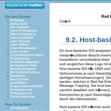
Red 
On-line Guides
All Guides
Zur�ck
eBook Store
iOS / Android
Linux for Beginners
Office Productivity
Linux Installation
9.2. Host-bas
Linux Security
Linux Utilities
Linux Virtualization
Ein
host-basiertes
IDS analysiert
Linux Kernel
System/Network Admin
missbr�uchlicher Absicht innerh
Programming
konsultieren verschiedene Arten 
Scripting Languages
und vergleichen diese Logs mit 
Development Tools
Host-basierte IDS f�r UNIX un
Web Development
GUI Toolkits/Desktop
Vorkommnisse je nach Gewichtigk
Databases
wichtigen Kernelwarnungen). De
Mail Systems
werden, welches in Red Hat Enter
openSolaris
Message-Trapping. Die host-basie
Eclipse Documentation
Techotopia.com
ziemlich detailliert sein k�nne
Virtuatopia.com
Kennzeichen je nach Gewichtigke
Answertopia.com
durch den Administrator.
How To Guides
Host-basierte IDS k�nnen auch 
Virtualization