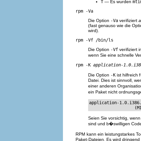
T
— Es wurden
mti
rpm -Va
Die Option
-Va
verifiziert
a
(fast genauso wie die Opt
wird).
rpm -Vf /bin/ls
Die Option
-Vf
verifiziert 
wenn Sie eine schnelle Ve
rpm -K
application-1.0.i38
Die Option
-K
ist hilfrei
Datei. Dies ist sinnvoll, w
einer anderen Organisatio
ein Paket nicht ordnungs
application-1.0.i386
		  
Seien Sie vorsichtig, wenn
sind und b�swilligen Cod
RPM kann ein leistungstarkes Tool
Paket-Dateien. Es wird dringend