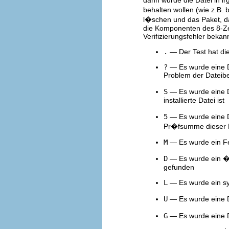
dann wurde die Datei in i
behalten wollen (wie z.B.
l�schen und das Paket, das
die Komponenten des 8-Ze
Verifizierungsfehler beka
.
— Der Test hat die
?
— Es wurde eine Da
Problem der Dateib
S
— Es wurde eine D
installierte Datei ist
5
— Es wurde eine D
Pr�fsumme dieser 
M
— Es wurde ein Fe
D
— Es wurde ein �
gefunden
L
— Es wurde ein sy
U
— Es wurde eine D
G
— Es wurde eine 