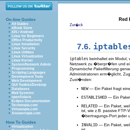
Red 
On-line Guides
All Guides
Zur�ck
eBook Store
iOS / Android
Linux for Beginners
Office Productivity
iptable
Linux Installation
7.6.
Linux Security
Linux Utilities
Linux Virtualization
iptables
beinhaltet ein Modul, 
Linux Kernel
Netzwerk zu �berpr�fen und ei
System/Network Admin
Programming
Dynamische Paketfilterung
genann
Scripting Languages
Administratoren erm�glicht, Zu
Development Tools
Zust�nden:
Web Development
GUI Toolkits/Desktop
NEW
— Ein Paket fragt ein
Databases
Mail Systems
openSolaris
ESTABLISHED
— Ein Paket,
Eclipse Documentation
Techotopia.com
RELATED
— Ein Paket, wel
Virtuatopia.com
ist, wie z.B. passive FTP-
Answertopia.com
�bertragungs-Port jeder 
How To Guides
INVALID
— Ein Paket, welc
Virtualization
ist.