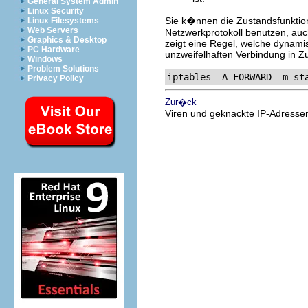
General System Admin
Linux Security
Sie k�nnen die Zustandsfunktio
Linux Filesystems
Web Servers
Netzwerkprotokoll benutzen, auch
Graphics & Desktop
zeigt eine Regel, welche dynamis
PC Hardware
unzweifelhaften Verbindung in
Windows
Problem Solutions
iptables -A FORWARD -m st
Privacy Policy
Zur�ck
Viren und geknackte IP-Adresse