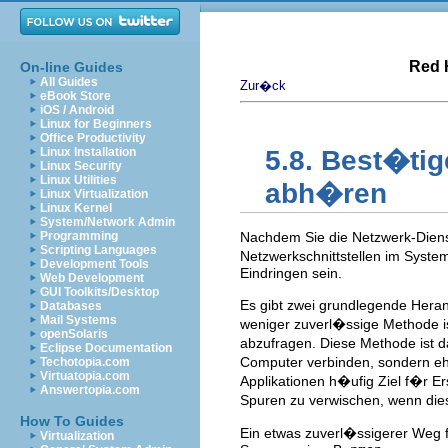
Red 
On-line Guides
All Guides
Zur�ck
eBook Store
iOS / Android
Linux for Beginners
Office Productivity
Linux Installation
5.8. Best�ti
Linux Security
Linux Utilities
abh�ren
Linux Virtualization
Linux Kernel
System/Network Admin
Programming
Nachdem Sie die Netzwerk-Dienst
Scripting Languages
Netzwerkschnittstellen im Syste
Development Tools
Eindringen sein.
Web Development
GUI Toolkits/Desktop
Es gibt zwei grundlegende Heran
Databases
Mail Systems
weniger zuverl�ssige Methode i
openSolaris
abzufragen. Diese Methode ist 
Eclipse Documentation
Computer verbinden, sondern eh
Techotopia.com
Virtuatopia.com
Applikationen h�ufig Ziel f�r E
Answertopia.com
Spuren zu verwischen, wenn die
How To Guides
Ein etwas zuverl�ssigerer Weg 
Virtualization