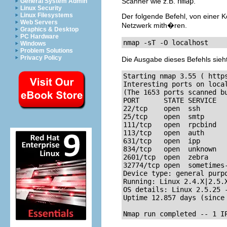
Scanner wie z.B.
nmap
.
General System Admin
Linux Security
Linux Filesystems
Der folgende Befehl, von einer 
Web Servers
Netzwerk mith�ren.
Graphics & Desktop
PC Hardware
nmap -sT -O localhost
Windows
Problem Solutions
Privacy Policy
Die Ausgabe dieses Befehls sieht
Starting nmap 3.55 ( http
Interesting ports on local
(The 1653 ports scanned bu
PORT      STATE SERVICE

22/tcp    open  ssh

25/tcp    open  smtp

111/tcp   open  rpcbind

113/tcp   open  auth

631/tcp   open  ipp

834/tcp   open  unknown

2601/tcp  open  zebra

32774/tcp open  sometimes-
Device type: general purpo
Running: Linux 2.4.X|2.5.X
OS details: Linux 2.5.25 -
Uptime 12.857 days (since 
Nmap run completed -- 1 I