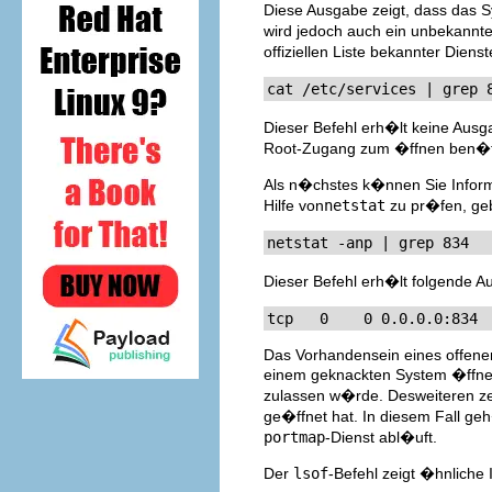
Diese Ausgabe zeigt, dass das 
wird jedoch auch ein unbekannte
offiziellen Liste bekannter Dien
cat /etc/services | grep 
Dieser Befehl erh�lt keine Ausga
Root-Zugang zum �ffnen ben�tigt
Als n�chstes k�nnen Sie Inform
Hilfe von
netstat
zu pr�fen, geb
netstat -anp | grep 834
Dieser Befehl erh�lt folgende A
tcp   0    0 0.0.0.0:834 
Das Vorhandensein eines offene
einem geknackten System �ffnet
zulassen w�rde. Desweiteren ze
ge�ffnet hat. In diesem Fall ge
portmap
-Dienst abl�uft.
Der
lsof
-Befehl zeigt �hnliche