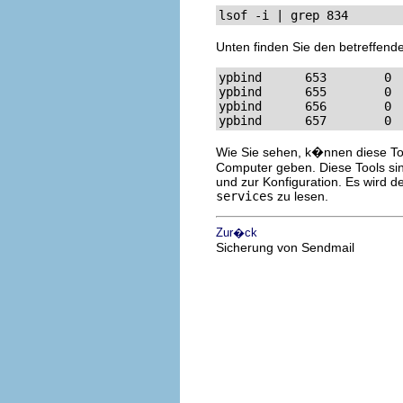
lsof -i | grep 834
Unten finden Sie den betreffende
ypbind      653        0 
ypbind      655        0 
ypbind      656        0 
ypbind      657        0 
Wie Sie sehen, k�nnen diese To
Computer geben. Diese Tools sind
und zur Konfiguration. Es wird
services
zu lesen.
Zur�ck
Sicherung von Sendmail