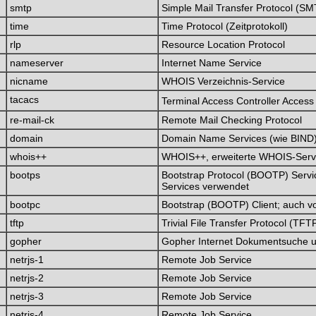
smtp
Simple Mail Transfer Protocol (S
time
Time Protocol (Zeitprotokoll)
rlp
Resource Location Protocol
nameserver
Internet Name Service
nicname
WHOIS Verzeichnis-Service
tacacs
Terminal Access Controller Access 
re-mail-ck
Remote Mail Checking Protocol
domain
Domain Name Services (wie BIND
whois++
WHOIS++, erweiterte WHOIS-Serv
bootps
Bootstrap Protocol (BOOTP) Servi
Services verwendet
bootpc
Bootstrap (BOOTP) Client; auch v
tftp
Trivial File Transfer Protocol (TFT
gopher
Gopher Internet Dokumentsuche u
netrjs-1
Remote Job Service
netrjs-2
Remote Job Service
netrjs-3
Remote Job Service
netrjs-4
Remote Job Service