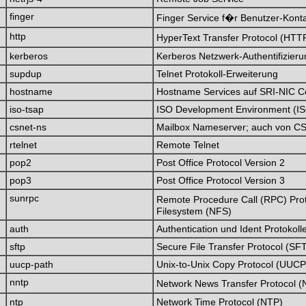
finger
Finger Service f�r Benutzer-Kont
http
HyperText Transfer Protocol (HT
kerberos
Kerberos Netzwerk-Authentifizier
supdup
Telnet Protokoll-Erweiterung
hostname
Hostname Services auf SRI-NIC 
iso-tsap
ISO Development Environment (IS
csnet-ns
Mailbox Nameserver; auch von C
rtelnet
Remote Telnet
pop2
Post Office Protocol Version 2
pop3
Post Office Protocol Version 3
sunrpc
Remote Procedure Call (RPC) Pro
Filesystem (NFS)
auth
Authentication und Ident Protokoll
sftp
Secure File Transfer Protocol (SF
uucp-path
Unix-to-Unix Copy Protocol (UUCP
nntp
Network News Transfer Protocol 
ntp
Network Time Protocol (NTP)