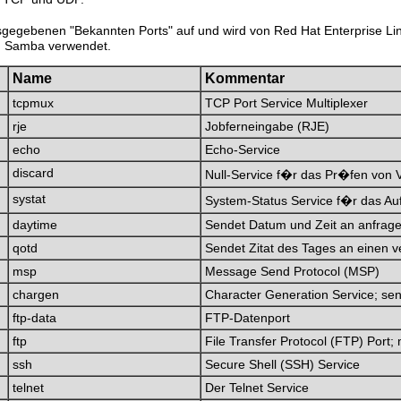
usgegebenen "Bekannten Ports" auf und wird von Red Hat Enterprise 
nd Samba verwendet.
Name
Kommentar
tcpmux
TCP Port Service Multiplexer
rje
Jobferneingabe (RJE)
echo
Echo-Service
discard
Null-Service f�r das Pr�fen von 
systat
System-Status Service f�r das Auf
daytime
Sendet Datum und Zeit an anfrag
qotd
Sendet Zitat des Tages an einen 
msp
Message Send Protocol (MSP)
chargen
Character Generation Service; se
ftp-data
FTP-Datenport
ftp
File Transfer Protocol (FTP) Port
ssh
Secure Shell (SSH) Service
telnet
Der Telnet Service