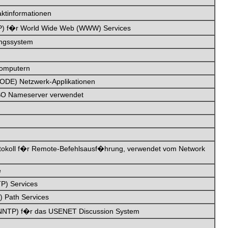
aktinformationen
TP) f�r World Wide Web (WWW) Services
ungssystem
Computern
ODE) Netzwerk-Applikationen
SO Nameserver verwendet
tokoll f�r Remote-Befehlsausf�hrung, verwendet vom Network
e
TP) Services
) Path Services
(NNTP) f�r das USENET Discussion System