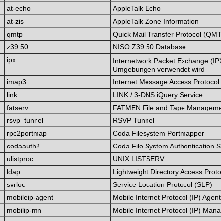
at-echo
AppleTalk Echo
at-zis
AppleTalk Zone Information
qmtp
Quick Mail Transfer Protocol (QM
z39.50
NISO Z39.50 Database
ipx
Internetwork Packet Exchange (IPX
Umgebungen verwendet wird
imap3
Internet Message Access Protocol 
link
LINK / 3-DNS iQuery Service
fatserv
FATMEN File and Tape Manageme
rsvp_tunnel
RSVP Tunnel
rpc2portmap
Coda Filesystem Portmapper
codaauth2
Coda File System Authentication S
ulistproc
UNIX LISTSERV
ldap
Lightweight Directory Access Prot
svrloc
Service Location Protocol (SLP)
mobileip-agent
Mobile Internet Protocol (IP) Agent
mobilip-mn
Mobile Internet Protocol (IP) Man