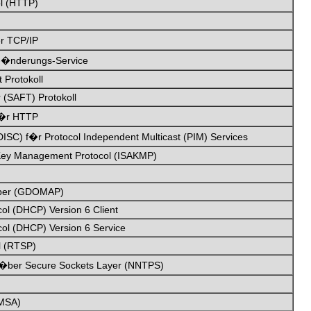
ol (HTTP)
r TCP/IP
-�nderungs-Service
 Protokoll
 (SAFT) Protokoll
 f�r HTTP
ISC) f�r Protocol Independent Multicast (PIM) Services
d Key Management Protocol (ISAKMP)
pper (GDOMAP)
ol (DHCP) Version 6 Client
col (DHCP) Version 6 Service
l (RTSP)
 �ber Secure Sockets Layer (NNTPS)
(MSA)