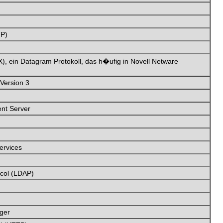
TP)
), ein Datagram Protokoll, das h�ufig in Novell Netware
Version 3
nt Server
ervices
ocol (LDAP)
ager