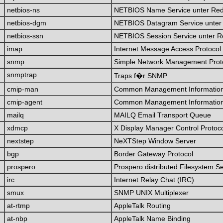
netbios-ns
NETBIOS Name Service unter Red 
netbios-dgm
NETBIOS Datagram Service unter 
netbios-ssn
NETBIOS Session Service unter R
imap
Internet Message Access Protocol
snmp
Simple Network Management Prot
snmptrap
Traps f�r SNMP
cmip-man
Common Management Information 
cmip-agent
Common Management Information 
mailq
MAILQ Email Transport Queue
xdmcp
X Display Manager Control Proto
nextstep
NeXTStep Window Server
bgp
Border Gateway Protocol
prospero
Prospero distributed Filesystem S
irc
Internet Relay Chat (IRC)
smux
SNMP UNIX Multiplexer
at-rtmp
AppleTalk Routing
at-nbp
AppleTalk Name Binding