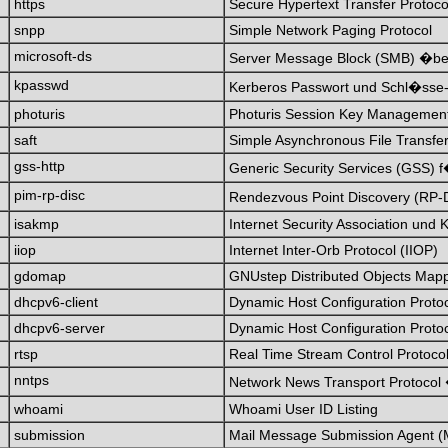
https
Secure Hypertext Transfer Protoc
snpp
Simple Network Paging Protocol
microsoft-ds
Server Message Block (SMB) �be
kpasswd
Kerberos Passwort und Schl�sse
photuris
Photuris Session Key Management
saft
Simple Asynchronous File Transfer
gss-http
Generic Security Services (GSS)
pim-rp-disc
Rendezvous Point Discovery (RP-D
isakmp
Internet Security Association un
iiop
Internet Inter-Orb Protocol (IIOP)
gdomap
GNUstep Distributed Objects Ma
dhcpv6-client
Dynamic Host Configuration Protoc
dhcpv6-server
Dynamic Host Configuration Proto
rtsp
Real Time Stream Control Protoco
nntps
Network News Transport Protocol
whoami
Whoami User ID Listing
submission
Mail Message Submission Agent 