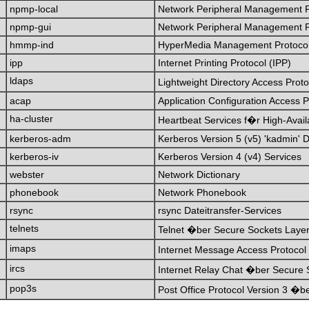
npmp-local
Network Peripheral Management Pr
npmp-gui
Network Peripheral Management P
hmmp-ind
HyperMedia Management Protocol
ipp
Internet Printing Protocol (IPP)
ldaps
Lightweight Directory Access Pro
acap
Application Configuration Access 
ha-cluster
Heartbeat Services f�r High-Availa
kerberos-adm
Kerberos Version 5 (v5) 'kadmin'
kerberos-iv
Kerberos Version 4 (v4) Services
webster
Network Dictionary
phonebook
Network Phonebook
rsync
rsync Dateitransfer-Services
telnets
Telnet �ber Secure Sockets Layer
imaps
Internet Message Access Protoco
ircs
Internet Relay Chat �ber Secure 
pop3s
Post Office Protocol Version 3 �