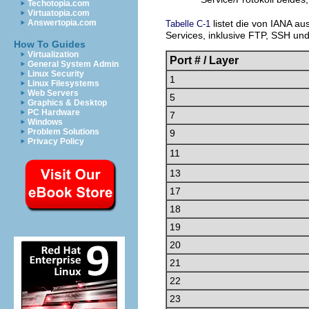
Techotopia.com
Virtuatopia.com
Answertopia.com
listet die von IANA a
Tabelle C-1
Services, inklusive FTP, SSH u
How To Guides
Virtualization
Port # / Layer
General System Admin
Linux Security
1
Linux Filesystems
Web Servers
5
Graphics & Desktop
PC Hardware
7
Windows
Problem Solutions
9
Privacy Policy
11
13
17
18
19
20
21
22
23