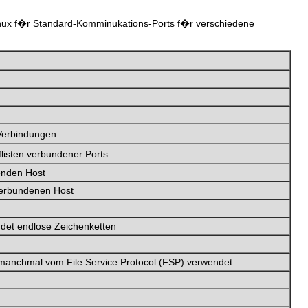
Linux f�r Standard-Komminukations-Ports f�r verschiedene
Verbindungen
listen verbundener Ports
enden Host
verbundenen Host
ndet endlose Zeichenketten
; manchmal vom File Service Protocol (FSP) verwendet