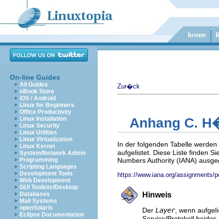
On-line Guides
All Guides
Zur�ck
eBook Store
iOS / Android
Linux for Beginners
Office Productivity
Linux Installation
Anhang C. H�
Linux Security
Linux Utilities
Linux Virtualization
In der folgenden Tabelle werde
Linux Kernel
aufgelistet. Diese Liste finden S
System/Network Admin
Programming
Numbers Authority (IANA) ausge
Scripting Languages
Development Tools
https://www.iana.org/assignments/p
Web Development
GUI Toolkits/Desktop
Databases
Hinweis
Mail Systems
openSolaris
Der
Layer
, wenn aufgel
Eclipse Documentation
Service/Protokoll beide