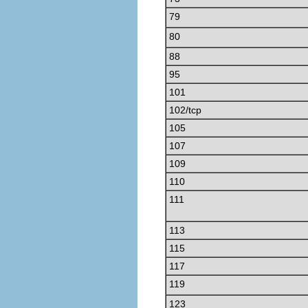
79
80
88
95
101
102/tcp
105
107
109
110
111
113
115
117
119
123