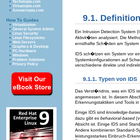
Techotopia.com
Virtuatopia.com
Answertopia.com
9.1. Definiti
How To Guides
Virtualization
General System Admin
Ein Intrusion Detection System (
Linux Security
Aktivit�ten analysiert. Die Metho
Linux Filesystems
Web Servers
ernsthafte Sch�den am System 
Graphics & Desktop
PC Hardware
IDS sch�tzen ein System vor ei
Windows
Systemkonfigurationen auf Schwa
Problem Solutions
Privacy Policy
verschiedene direkte und indirekt
9.1.1. Typen von IDS
Das Verst�ndnis, was ein IDS ist
angemessen ist. In diesem Absch
Erkennungstaktiken und Tools in 
Einige IDS sind
knowledge-base
dazu gibt es
behavioral-based
(v
Absicht ist. Einige IDS sind Sta
Andere kombinieren Standard-Syst
leistungsstarkes Einbruch-Erkenn