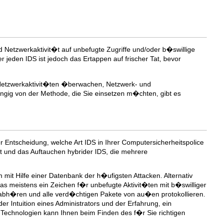
nd Netzwerkaktivit�t auf unbefugte Zugriffe und/oder b�swillige
er jeden IDS ist jedoch das Ertappen auf frischer Tat, bevor
 Netzwerkaktivit�ten �berwachen, Netzwerk- und
ngig von der Methode, die Sie einsetzen m�chten, gibt es
r Entscheidung, welche Art IDS in Ihrer Computersicherheitspolice
rt und das Auftauchen hybrider IDS, die mehrere
 mit Hilfe einer Datenbank der h�ufigsten Attacken. Alternativ
as meistens ein Zeichen f�r unbefugte Aktivit�ten mit b�swilliger
en abh�ren und alle verd�chtigen Pakete von au�en protokollieren.
r Intuition eines Administrators und der Erfahrung, ein
n-Technologien kann Ihnen beim Finden des f�r Sie richtigen