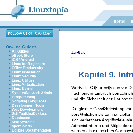
On-line Guides
All Guides
Zur�ck
eBook Store
iOS / Android
Linux for Beginners
Office Productivity
Linux Installation
Kapitel 9. Int
Linux Security
Linux Utilities
Linux Virtualization
Wertvolle G�ter m�ssen vor Di
Linux Kernel
System/Network Admin
nach einem Einbruch benachrich
Programming
und die Sicherheit der Hausbesi
Scripting Languages
Development Tools
Die gleiche Gew�hrleistung von 
Web Development
GUI Toolkits/Desktop
pers�nlichen bis zu finanzielle
Databases
sich verletzbare Angriffsziele w
Mail Systems
Administratoren und Mitglieder d
openSolaris
Eclipse Documentation
wurden als ein solches Alarmsys