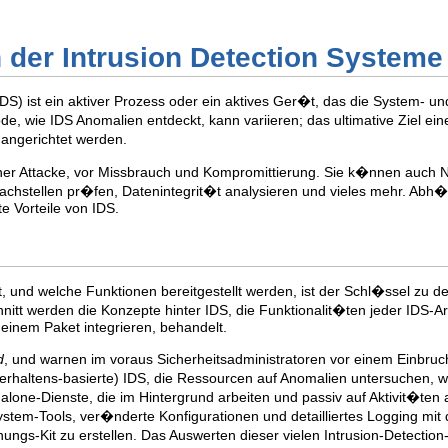
on der Intrusion Detection Systeme
IDS) ist ein aktiver Prozess oder ein aktives Ger�t, das die System- u
de, wie IDS Anomalien entdeckt, kann variieren; das ultimative Ziel ein
angerichtet werden.
ner Attacke, vor Missbrauch und Kompromittierung. Sie k�nnen auch
chstellen pr�fen, Datenintegrit�t analysieren und vieles mehr. Abh�
e Vorteile von IDS.
, und welche Funktionen bereitgestellt werden, ist der Schl�ssel zu de
nitt werden die Konzepte hinter IDS, die Funktionalit�ten jeder IDS-A
einem Paket integrieren, behandelt.
d
, und warnen im voraus Sicherheitsadministratoren vor einem Einbruch
erhaltens-basierte) IDS, die Ressourcen auf Anomalien untersuchen, w
ndalone-Dienste, die im Hintergrund arbeiten und passiv auf Aktivit�t
em-Tools, ver�nderte Konfigurationen und detailliertes Logging mit de
ungs-Kit zu erstellen. Das Auswerten dieser vielen Intrusion-Detectio