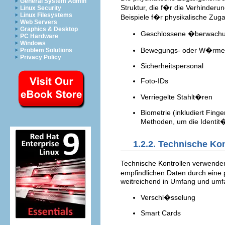
General System Admin
Struktur, die f�r die Verhinderu
Linux Security
Linux Filesystems
Beispiele f�r physikalische Zuga
Web Servers
Graphics & Desktop
Geschlossene �berwach
PC Hardware
Windows
Bewegungs- oder W�rme
Problem Solutions
Privacy Policy
Sicherheitspersonal
Foto-IDs
Verriegelte Stahlt�ren
Biometrie (inkludiert Fin
Methoden, um die Identit
1.2.2. Technische Kon
Technische Kontrollen verwende
empfindlichen Daten durch eine 
weitreichend in Umfang und umf
Verschl�sselung
Smart Cards