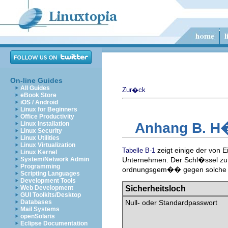
On-line Guides
All Guides
Zur�ck
eBook Store
iOS / Android
Linux for Beginners
Office Productivity
Linux Installation
Anhang B. H�
Linux Security
Linux Utilities
Linux Virtualization
zeigt einige der von 
Tabelle B-1
Linux Kernel
System/Network Admin
Unternehmen. Der Schl�ssel zu d
Programming
ordnungsgem�� gegen solche A
Scripting Languages
Development Tools
Web Development
Sicherheitsloch
GUI Toolkits/Desktop
Databases
Null- oder Standardpasswort
Mail Systems
openSolaris
Eclipse Documentation