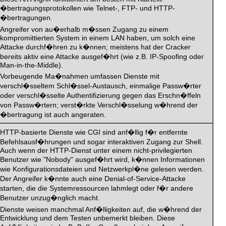
�bertragungsprotokollen wie Telnet-, FTP- und HTTP-
�bertragungen.
Angreifer von au�erhalb m�ssen Zugang zu einem
kompromittierten System in einem LAN haben, um solch eine
Attacke durchf�hren zu k�nnen; meistens hat der Cracker
bereits aktiv eine Attacke ausgef�hrt (wie z.B. IP-Spoofing oder
Man-in-the-Middle).
Vorbeugende Ma�nahmen umfassen Dienste mit
verschl�sseltem Schl�ssel-Austausch, einmalige Passw�rter
oder verschl�sselte Authentifizierung gegen das Erschn�ffeln
von Passw�rtern; verst�rkte Verschl�sselung w�hrend der
�bertragung ist auch angeraten.
HTTP-basierte Dienste wie CGI sind anf�llig f�r entfernte
Befehlsausf�hrungen und sogar interaktiven Zugang zur Shell.
Auch wenn der HTTP-Dienst unter einem nicht-privilegierten
Benutzer wie "Nobody" ausgef�hrt wird, k�nnen Informationen
wie Konfigurationsdateien und Netzwerkpl�ne gelesen werden.
Der Angreifer k�nnte auch eine Denial-of-Service-Attacke
starten, die die Systemressourcen lahmlegt oder f�r andere
Benutzer unzug�nglich macht.
Dienste weisen manchmal Anf�lligkeiten auf, die w�hrend der
Entwicklung und dem Testen unbemerkt bleiben. Diese