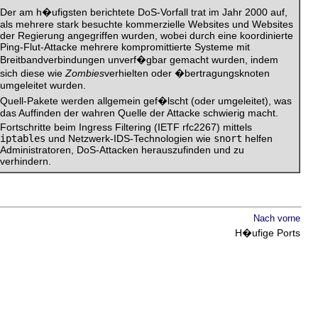
Der am h�ufigsten berichtete DoS-Vorfall trat im Jahr 2000 auf,
als mehrere stark besuchte kommerzielle Websites und Websites
der Regierung angegriffen wurden, wobei durch eine koordinierte
Ping-Flut-Attacke mehrere kompromittierte Systeme mit
Breitbandverbindungen unverf�gbar gemacht wurden, indem
sich diese wie
Zombies
verhielten oder �bertragungsknoten
umgeleitet wurden.
Quell-Pakete werden allgemein gef�lscht (oder umgeleitet), was
das Auffinden der wahren Quelle der Attacke schwierig macht.
Fortschritte beim Ingress Filtering (IETF rfc2267) mittels
iptables
und Netzwerk-IDS-Technologien wie
snort
helfen
Administratoren, DoS-Attacken herauszufinden und zu
verhindern.
Nach vorne
H�ufige Ports