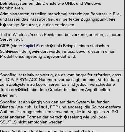
Betriebssystemen, die Dienste wie UNIX und Windows
kombinieren.
Administratoren erstellen manchmal berechtigte Benutzer in Eile,
und lassen das Passwort frei, ein perfekter Zugangspunkt f�r
b�sartige Benutzer, die dies entdecken.
Tritt in Wireless Access Points und bei vorkonfigurierten, sicheren
Servern auf.
CIPE (siehe
) enth�lt als Beispiel einen statischen
Kapitel 6
Schl�ssel, der ge�ndert werden muss, bevor dieser in einer
Produktionsumgebung angewendet wird.
Spoofing ist relativ schwierig, da es vom Angreifer erfordert, dass
er TCP/IP SYN-ACK-Nummern voraussagt, um eine Verbindung
zum Zielsystem zu koordinieren. Es sind jedoch verschiedene
Tools erh�ltlich, die dem Cracker bei diesem Angriff helfen
k�nnen.
Spoofing ist abh�ngig von den auf dem System laufenden
Dienste (wie
rsh
,
telnet
, FTP und andere), die
Source-basierte
Authentifizierungstechniken verwenden, die im Vergleich zu PKI
oder anderen Formen der Verschl�sselung wie
ssh
oder
SSL/TLS nicht empfohlen werden.
Diese Art Angriff funktioniert am besten mit Klartext-