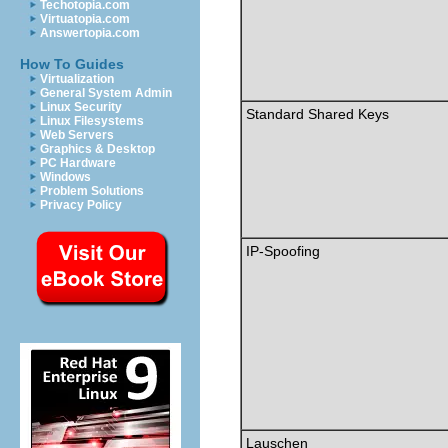
Techotopia.com
Virtuatopia.com
Answertopia.com
How To Guides
Virtualization
General System Admin
Linux Security
Standard Shared Keys
Linux Filesystems
Web Servers
Graphics & Desktop
PC Hardware
Windows
Problem Solutions
Privacy Policy
IP-Spoofing
Lauschen