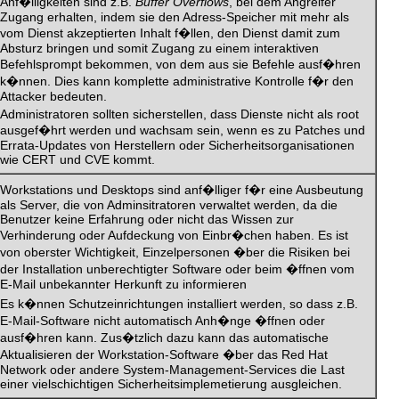
Anf�lligkeiten sind z.B.
Buffer Overflows
, bei dem Angreifer
Zugang erhalten, indem sie den Adress-Speicher mit mehr als
vom Dienst akzeptierten Inhalt f�llen, den Dienst damit zum
Absturz bringen und somit Zugang zu einem interaktiven
Befehlsprompt bekommen, von dem aus sie Befehle ausf�hren
k�nnen. Dies kann komplette administrative Kontrolle f�r den
Attacker bedeuten.
Administratoren sollten sicherstellen, dass Dienste nicht als root
ausgef�hrt werden und wachsam sein, wenn es zu Patches und
Errata-Updates von Herstellern oder Sicherheitsorganisationen
wie CERT und CVE kommt.
Workstations und Desktops sind anf�lliger f�r eine Ausbeutung
als Server, die von Adminsitratoren verwaltet werden, da die
Benutzer keine Erfahrung oder nicht das Wissen zur
Verhinderung oder Aufdeckung von Einbr�chen haben. Es ist
von oberster Wichtigkeit, Einzelpersonen �ber die Risiken bei
der Installation unberechtigter Software oder beim �ffnen vom
E-Mail unbekannter Herkunft zu informieren
Es k�nnen Schutzeinrichtungen installiert werden, so dass z.B.
E-Mail-Software nicht automatisch Anh�nge �ffnen oder
ausf�hren kann. Zus�tzlich dazu kann das automatische
Aktualisieren der Workstation-Software �ber das Red Hat
Network oder andere System-Management-Services die Last
einer vielschichtigen Sicherheitsimplemetierung ausgleichen.