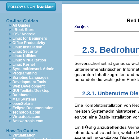
Red 
On-line Guides
All Guides
Zur�ck
eBook Store
iOS / Android
Linux for Beginners
Office Productivity
Linux Installation
2.3. Bedrohu
Linux Security
Linux Utilities
Linux Virtualization
Serversicherheit ist genauso wic
Linux Kernel
System/Network Admin
unternehmenskritischen Informat
Programming
gesamten Inhalt zugreifen und n
Scripting Languages
behandeln die wichtigsten Punkt
Development Tools
Web Development
GUI Toolkits/Desktop
2.3.1. Unbenutzte Die
Databases
Mail Systems
openSolaris
Eine Komplettinstallation von Re
Eclipse Documentation
meisten Systemadministratoren w
Techotopia.com
es vor, eine Basis-Installation 
Virtuatopia.com
Answertopia.com
Ein h�ufig anzutreffendes Verhal
How To Guides
ohne darauf zu achten, welche P
Virtualization
eventuell unben�tigte Dienste in