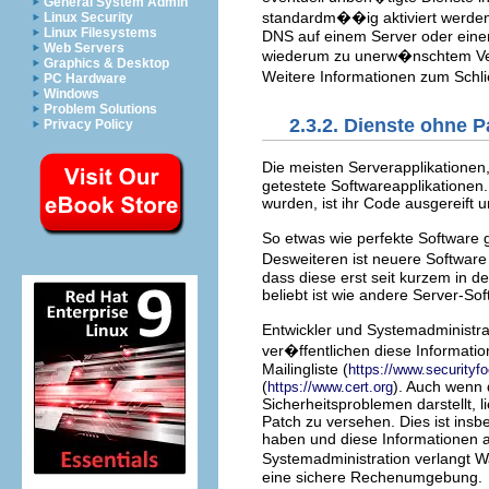
General System Admin
standardm��ig aktiviert werden
Linux Security
Linux Filesystems
DNS auf einem Server oder einer
Web Servers
wiederum zu unerw�nschtem Ver
Graphics & Desktop
Weitere Informationen zum Schli
PC Hardware
Windows
Problem Solutions
2.3.2. Dienste ohne 
Privacy Policy
Die meisten Serverapplikationen, 
getestete Softwareapplikationen
wurden, ist ihr Code ausgereift
So etwas wie perfekte Software g
Desweiteren ist neuere Softwar
dass diese erst seit kurzem in d
beliebt ist wie andere Server-Sof
Entwickler und Systemadministra
ver�ffentlichen diese Informati
Mailingliste (
https://www.securityf
(
). Auch wenn
https://www.cert.org
Sicherheitsproblemen darstellt, 
Patch zu versehen. Dies ist ins
haben und diese Informationen a
Systemadministration verlangt 
eine sichere Rechenumgebung.