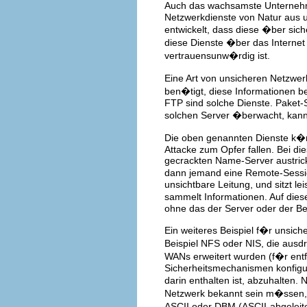
Auch das wachsamste Unternehm
Netzwerkdienste von Natur aus u
entwickelt, dass diese �ber sic
diese Dienste �ber das Interne
vertrauensunw�rdig ist.
Eine Art von unsicheren Netzwer
ben�tigt, diese Informationen b
FTP sind solche Dienste. Paket-
solchen Server �berwacht, kann
Die oben genannten Dienste k�nn
Attacke zum Opfer fallen. Bei di
gecrackten Name-Server austrick
dann jemand eine Remote-Sessio
unsichtbare Leitung, und sitzt 
sammelt Informationen. Auf die
ohne das der Server oder der Be
Ein weiteres Beispiel f�r unsic
Beispiel NFS oder NIS, die aus
WANs erweitert wurden (f�r entf
Sicherheitsmechanismen konfig
darin enthalten ist, abzuhalten
Netzwerk bekannt sein m�ssen, 
ASCII oder DBM (ASCII-abgeleit